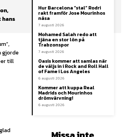
Hur Barcelona ”stal” Rodri
on,
rakt framför Jose Mourinhos
näsa
t hans
7 augusti 2026
Mohamed Salah redo att
tjäna en stor lön på
um”,
Trabzonspor
n gjorde
7 augusti 2026
r till
Oasis kommer att samlas när
de väljs in i Rock and Roll Hall
of Fame i Los Angeles
6 augusti 2026
Kommer att kuppa Real
Madrids och Mourinhos
drömvärvning!
6 augusti 2026
 glad
Missa inte