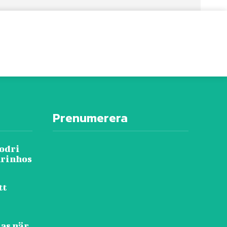
Prenumerera
Rodri
urinhos
tt
as när