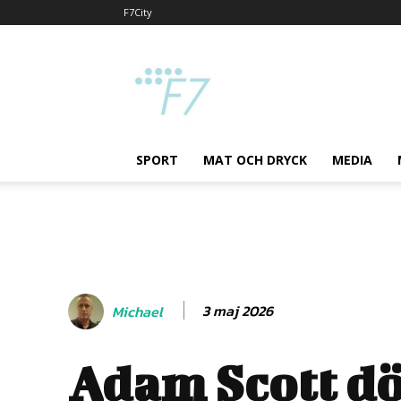
F7City
F7
SPORT
MAT OCH DRYCK
MEDIA
3 maj 2026
Michael
Adam Scott d