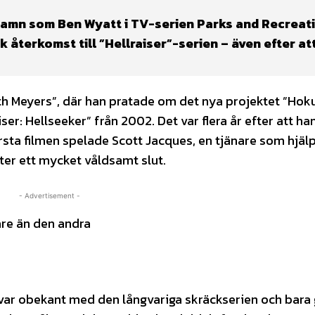
 namn som Ben Wyatt i TV-serien Parks and Recreati
 återkomst till ”Hellraiser”-serien – även efter at
eth Meyers”, där han pratade om det nya projektet ”Hok
ser: Hellseeker” från 2002. Det var flera år efter att ha
första filmen spelade Scott Jacques, en tjänare som hjälpe
er ett mycket våldsamt slut.
- Advertisement -
are än den andra
el var obekant med den långvariga skräckserien och bara