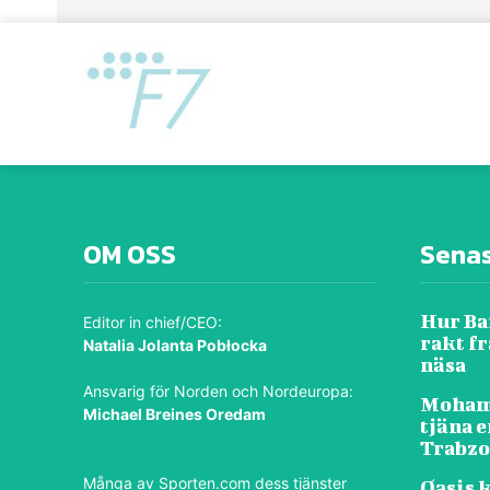
OM OSS
Sena
Hur Ba
Editor in chief/CEO:
rakt f
Natalia Jolanta Pobłocka
näsa
Ansvarig för Norden och Nordeuropa:
Mohame
Michael Breines Oredam
tjäna e
michael@sporten.com
Trabz
Många av
Sporten.com
dess tjänster
Oasis 