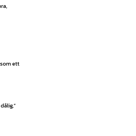
bra,
” som ett
a
dålig,”