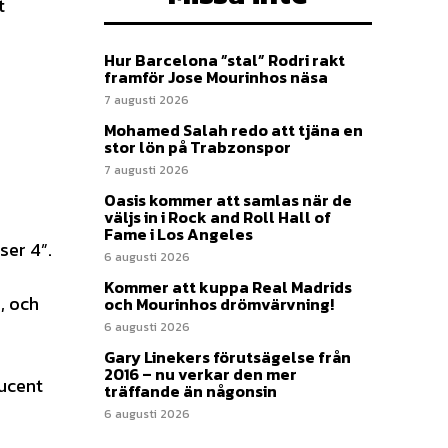
t
Hur Barcelona ”stal” Rodri rakt
framför Jose Mourinhos näsa
7 augusti 2026
Mohamed Salah redo att tjäna en
stor lön på Trabzonspor
7 augusti 2026
Oasis kommer att samlas när de
väljs in i Rock and Roll Hall of
Fame i Los Angeles
ser 4”.
6 augusti 2026
Kommer att kuppa Real Madrids
, och
och Mourinhos drömvärvning!
6 augusti 2026
Gary Linekers förutsägelse från
2016 – nu verkar den mer
ducent
träffande än någonsin
6 augusti 2026