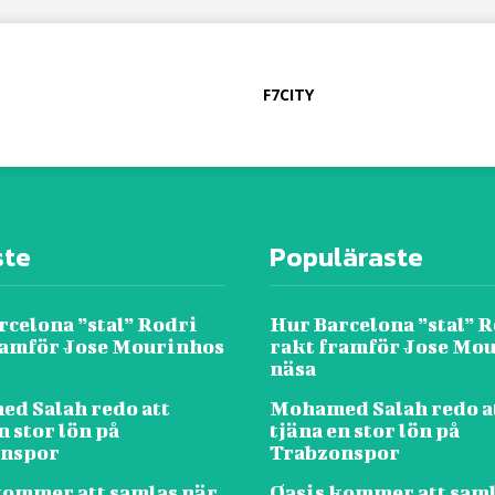
F7CITY
ste
Populäraste
rcelona ”stal” Rodri
Hur Barcelona ”stal” 
ramför Jose Mourinhos
rakt framför Jose Mo
näsa
d Salah redo att
Mohamed Salah redo a
n stor lön på
tjäna en stor lön på
onspor
Trabzonspor
kommer att samlas när
Oasis kommer att saml