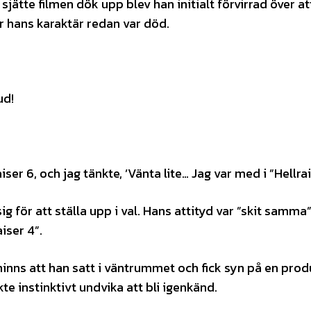
sjätte filmen dök upp blev han initialt förvirrad över at
r hans karaktär redan var död.
ud!
ser 6, och jag tänkte, ’Vänta lite… Jag var med i ”Hellrai
för att ställa upp i val. Hans attityd var ”skit samma”
iser 4”.
 minns att han satt i väntrummet och fick syn på en pro
te instinktivt undvika att bli igenkänd.