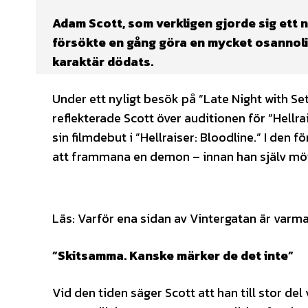
Adam Scott, som verkligen gjorde sig ett
försökte en gång göra en mycket osannolik
karaktär dödats.
Under ett nyligt besök på ”Late Night with S
reflekterade Scott över auditionen för ”Hellrai
sin filmdebut i ”Hellraiser: Bloodline.” I den 
att frammana en demon – innan han själv möt
Läs: Varför ena sidan av Vintergatan är varm
”Skitsamma. Kanske märker de det inte”
Vid den tiden säger Scott att han till stor d