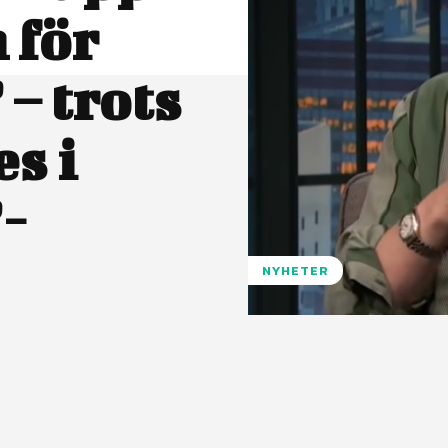
 för
 – trots
s i
”-
NYHETER