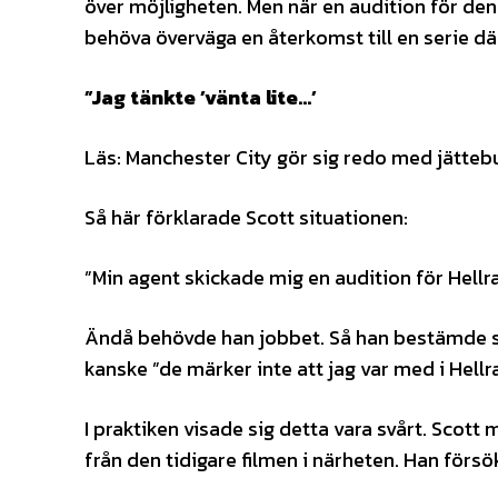
över möjligheten. Men när en audition för den 
behöva överväga en återkomst till en serie dä
”Jag tänkte ’vänta lite…’
Läs: Manchester City gör sig redo med jätteb
Så här förklarade Scott situationen:
”Min agent skickade mig en audition för Hellrai
Ändå behövde han jobbet. Så han bestämde sig 
kanske ”de märker inte att jag var med i Hellra
I praktiken visade sig detta vara svårt. Scott
från den tidigare filmen i närheten. Han försök