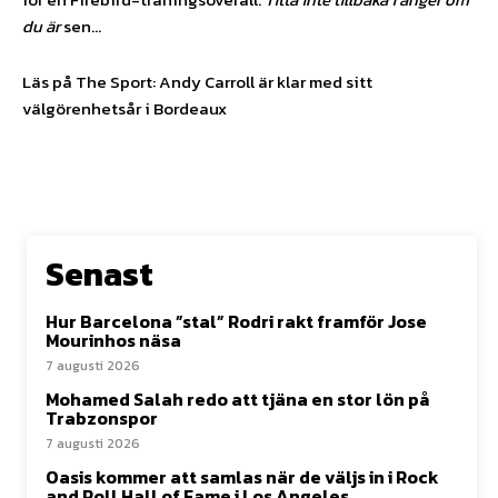
du är
sen…
Läs på The Sport: Andy Carroll är klar med sitt
välgörenhetsår i Bordeaux
Senast
Hur Barcelona ”stal” Rodri rakt framför Jose
Mourinhos näsa
7 augusti 2026
Mohamed Salah redo att tjäna en stor lön på
Trabzonspor
7 augusti 2026
Oasis kommer att samlas när de väljs in i Rock
and Roll Hall of Fame i Los Angeles