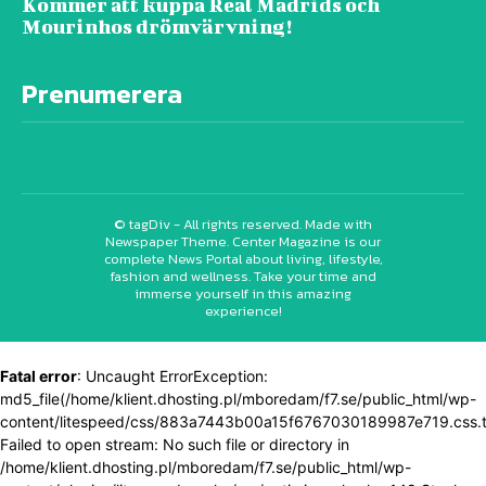
Kommer att kuppa Real Madrids och
Mourinhos drömvärvning!
Prenumerera
© tagDiv - All rights reserved. Made with
Newspaper Theme. Center Magazine is our
complete News Portal about living, lifestyle,
fashion and wellness. Take your time and
immerse yourself in this amazing
experience!
Fatal error
: Uncaught ErrorException:
md5_file(/home/klient.dhosting.pl/mboredam/f7.se/public_html/wp-
content/litespeed/css/883a7443b00a15f6767030189987e719.css.
Failed to open stream: No such file or directory in
/home/klient.dhosting.pl/mboredam/f7.se/public_html/wp-