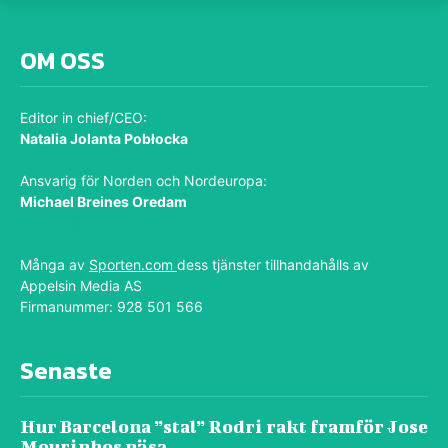
OM OSS
Editor in chief/CEO:
Natalia Jolanta Pobłocka
Ansvarig för Norden och Nordeuropa:
Michael Breines Oredam
michael@sporten.com
Många av
Sporten.com
dess tjänster tillhandahålls av
Appelsin Media AS
Firmanummer: 928 501 566
Senaste
Hur Barcelona ”stal” Rodri rakt framför Jose
Mourinhos näsa