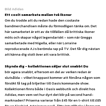
Bild Adidas
Ett coolt samarbete mellan två ikoner
Om du trodde att du redan hade den coolaste
bandmerchandisen måste du förmodligen tänka om. Det
här samarbetet är ett av de tillfällen då brittiska ikoner
möts och skapar något legendariskt – som när Greggs
samarbetade med Nigella, eller när Lorraine
reproducerade AJ:s berömda rap på TV. Det får dig nästan
att känna dig stolt över att vara brittisk.
Skynda dig – kollektionen säljer slut snabbt Du
bör agera snabbt, eftersom en del av verken redan är
slutsålda – vilket knappast kommer att förvåna någon som
försökt få tag på biljetter till Oasis kommande show.
Kollektionen finns både i Oasis webbutik och direkt hos
Adidas, men vem vet hur dyrt det blir på second hand-
marknaden? Priserna varierar från £45 för en t-shirt till £85
för en Firebird-träningsoverall.
Titta inte tillbaka i ånger om