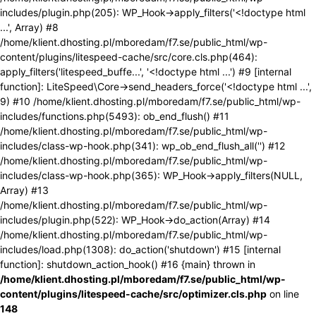
includes/plugin.php(205): WP_Hook->apply_filters('<!doctype html
...', Array) #8
/home/klient.dhosting.pl/mboredam/f7.se/public_html/wp-
content/plugins/litespeed-cache/src/core.cls.php(464):
apply_filters('litespeed_buffe...', '<!doctype html ...') #9 [internal
function]: LiteSpeed\Core->send_headers_force('<!doctype html ...',
9) #10 /home/klient.dhosting.pl/mboredam/f7.se/public_html/wp-
includes/functions.php(5493): ob_end_flush() #11
/home/klient.dhosting.pl/mboredam/f7.se/public_html/wp-
includes/class-wp-hook.php(341): wp_ob_end_flush_all('') #12
/home/klient.dhosting.pl/mboredam/f7.se/public_html/wp-
includes/class-wp-hook.php(365): WP_Hook->apply_filters(NULL,
Array) #13
/home/klient.dhosting.pl/mboredam/f7.se/public_html/wp-
includes/plugin.php(522): WP_Hook->do_action(Array) #14
/home/klient.dhosting.pl/mboredam/f7.se/public_html/wp-
includes/load.php(1308): do_action('shutdown') #15 [internal
function]: shutdown_action_hook() #16 {main} thrown in
/home/klient.dhosting.pl/mboredam/f7.se/public_html/wp-
content/plugins/litespeed-cache/src/optimizer.cls.php
on line
148