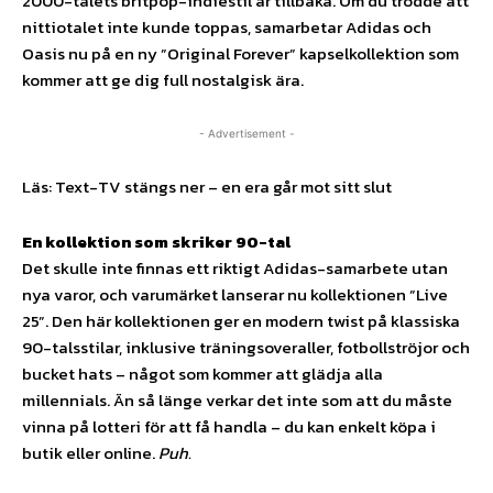
2000-talets britpop-indiestil är tillbaka. Om du trodde att
nittiotalet inte kunde toppas, samarbetar Adidas och
Oasis nu på en ny ”Original Forever” kapselkollektion som
kommer att ge dig full nostalgisk ära.
- Advertisement -
Läs: Text-TV stängs ner – en era går mot sitt slut
En kollektion som skriker 90-tal
Det skulle inte finnas ett riktigt Adidas-samarbete utan
nya varor, och varumärket lanserar nu kollektionen ”Live
25”. Den här kollektionen ger en modern twist på klassiska
90-talsstilar, inklusive träningsoveraller, fotbollströjor och
bucket hats – något som kommer att glädja alla
millennials. Än så länge verkar det inte som att du måste
vinna på lotteri för att få handla – du kan enkelt köpa i
butik eller online.
Puh.