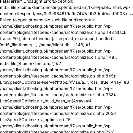
Fatal error
: Uncaught ErrorException:
md5_file(/home/klient.dhosting.pl/mboredam/f7.se/public_html/wp-
content/litespeed/css/3e3e964619a9c7447adb3dc40cad9903.css
Failed to open stream: No such file or directory in
/home/klient.dhosting.pl/mboredam/f7.se/public_html/wp-
content/plugins/litespeed-cache/src/optimizer.cls.php:148 Stack
trace: #0 [internal function]: litespeed_exception_handler(2,
'md5_file(/home/...', '/home/klient.dh...', 148) #1
/home/klient.dhosting.pl/mboredam/f7.se/public_html/wp-
content/plugins/litespeed-cache/src/optimizer.cls.php(148):
md5_file('/home/klient.dh...') #2
/home/klient.dhosting.pl/mboredam/f7.se/public_html/wp-
content/plugins/litespeed-cache/src/optimize.cls.php(845):
LiteSpeed\Optimizer->serve('https://f7.se/a...', 'css', true, Array) #3
/home/klient.dhosting.pl/mboredam/f7.se/public_html/wp-
content/plugins/litespeed-cache/src/optimize.cls.php(338):
LiteSpeed\Optimize->_build_hash_url(Array) #4
/home/klient.dhosting.pl/mboredam/f7.se/public_html/wp-
content/plugins/litespeed-cache/src/optimize.cls.php(265):
LiteSpeed\Optimize->_optimize() #5
/home/klient.dhosting.pl/mboredam/f7.se/public_html/wp-
content/plugins/litespeed-cache/src/optimize.cls.php(226):