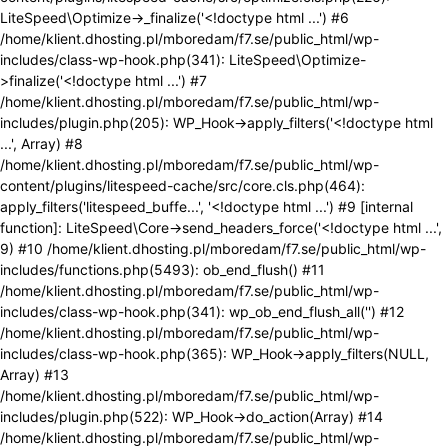
LiteSpeed\Optimize->_finalize('<!doctype html ...') #6
/home/klient.dhosting.pl/mboredam/f7.se/public_html/wp-
includes/class-wp-hook.php(341): LiteSpeed\Optimize-
>finalize('<!doctype html ...') #7
/home/klient.dhosting.pl/mboredam/f7.se/public_html/wp-
includes/plugin.php(205): WP_Hook->apply_filters('<!doctype html
...', Array) #8
/home/klient.dhosting.pl/mboredam/f7.se/public_html/wp-
content/plugins/litespeed-cache/src/core.cls.php(464):
apply_filters('litespeed_buffe...', '<!doctype html ...') #9 [internal
function]: LiteSpeed\Core->send_headers_force('<!doctype html ...',
9) #10 /home/klient.dhosting.pl/mboredam/f7.se/public_html/wp-
includes/functions.php(5493): ob_end_flush() #11
/home/klient.dhosting.pl/mboredam/f7.se/public_html/wp-
includes/class-wp-hook.php(341): wp_ob_end_flush_all('') #12
/home/klient.dhosting.pl/mboredam/f7.se/public_html/wp-
includes/class-wp-hook.php(365): WP_Hook->apply_filters(NULL,
Array) #13
/home/klient.dhosting.pl/mboredam/f7.se/public_html/wp-
includes/plugin.php(522): WP_Hook->do_action(Array) #14
/home/klient.dhosting.pl/mboredam/f7.se/public_html/wp-