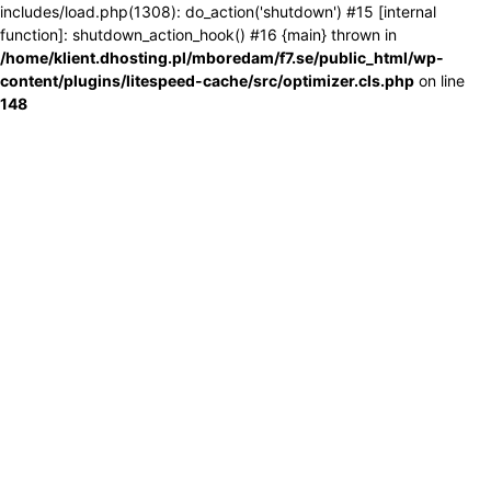
includes/load.php(1308): do_action('shutdown') #15 [internal
function]: shutdown_action_hook() #16 {main} thrown in
/home/klient.dhosting.pl/mboredam/f7.se/public_html/wp-
content/plugins/litespeed-cache/src/optimizer.cls.php
on line
148