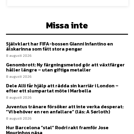
Missa inte
Självklart har FIFA-bossen Gianni Infantino en
älskarinna som fått stora pengar
8 augusti 2026
Genombrott: Ny färgningsmetod gör att växtfärger
håller längre – utan giftiga metaller
8 augusti 2026
Dele Alli får hjälp att rädda sin karriär i London –
efter ett slumpartat möte i Marbella
8 augusti 2026
Juventus tränare försöker att inte verka desperat:
”Vi behöver en ren anfallare” (läs: A Sørloth)
8 augusti 2026
Hur Barcelona ”stal” Rodri rakt framför Jose
Mourinhos näsa