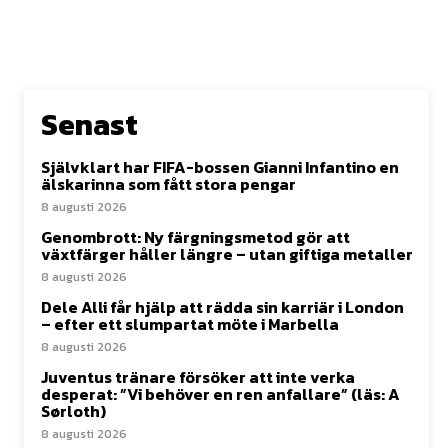
Senast
Självklart har FIFA-bossen Gianni Infantino en
älskarinna som fått stora pengar
8 augusti 2026
Genombrott: Ny färgningsmetod gör att
växtfärger håller längre – utan giftiga metaller
8 augusti 2026
Dele Alli får hjälp att rädda sin karriär i London
– efter ett slumpartat möte i Marbella
8 augusti 2026
Juventus tränare försöker att inte verka
desperat: ”Vi behöver en ren anfallare” (läs: A
Sørloth)
8 augusti 2026