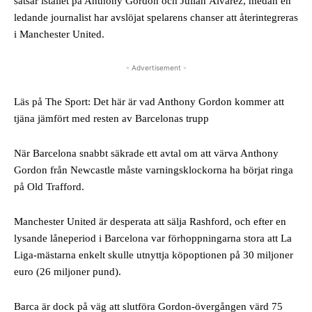
satsar istället på Anthony Gordon och Julián Álvarez, medan en
ledande journalist har avslöjat spelarens chanser att återintegreras
i Manchester United.
- Advertisement -
Läs på The Sport: Det här är vad Anthony Gordon kommer att
tjäna jämfört med resten av Barcelonas trupp
När Barcelona snabbt säkrade ett avtal om att värva Anthony
Gordon från Newcastle måste varningsklockorna ha börjat ringa
på Old Trafford.
Manchester United är desperata att sälja Rashford, och efter en
lysande låneperiod i Barcelona var förhoppningarna stora att La
Liga-mästarna enkelt skulle utnyttja köpoptionen på 30 miljoner
euro (26 miljoner pund).
Barca är dock på väg att slutföra Gordon-övergången värd 75