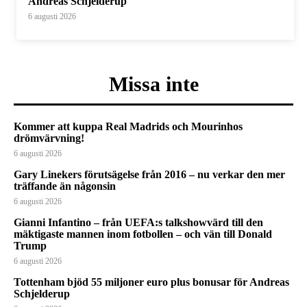
Andreas Schjelderup
6 augusti 2026
Missa inte
Kommer att kuppa Real Madrids och Mourinhos
drömvärvning!
6 augusti 2026
Gary Linekers förutsägelse från 2016 – nu verkar den mer
träffande än någonsin
6 augusti 2026
Gianni Infantino – från UEFA:s talkshowvärd till den
mäktigaste mannen inom fotbollen – och vän till Donald
Trump
6 augusti 2026
Tottenham bjöd 55 miljoner euro plus bonusar för Andreas
Schjelderup