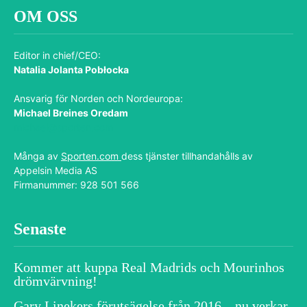
OM OSS
Editor in chief/CEO:
Natalia Jolanta Pobłocka
Ansvarig för Norden och Nordeuropa:
Michael Breines Oredam
michael@sporten.com
Många av
Sporten.com
dess tjänster tillhandahålls av
Appelsin Media AS
Firmanummer: 928 501 566
Senaste
Kommer att kuppa Real Madrids och Mourinhos
drömvärvning!
Gary Linekers förutsägelse från 2016 – nu verkar