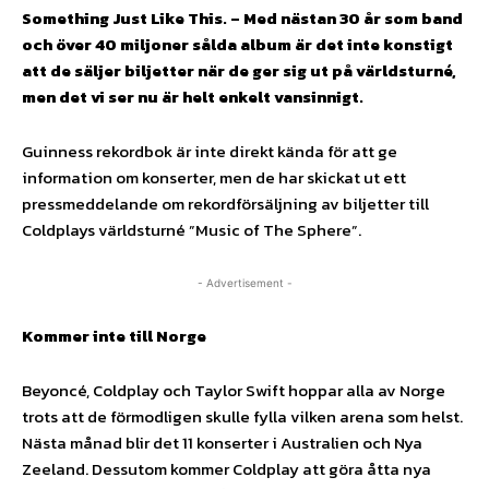
Something Just Like This. – Med nästan 30 år som band
och över 40 miljoner sålda album är det inte konstigt
att de säljer biljetter när de ger sig ut på världsturné,
men det vi ser nu är helt enkelt vansinnigt.
Guinness rekordbok är inte direkt kända för att ge
information om konserter, men de har skickat ut ett
pressmeddelande om rekordförsäljning av biljetter till
Coldplays världsturné ”Music of The Sphere”.
- Advertisement -
Kommer inte till Norge
Beyoncé, Coldplay och Taylor Swift hoppar alla av Norge
trots att de förmodligen skulle fylla vilken arena som helst.
Nästa månad blir det 11 konserter i Australien och Nya
Zeeland. Dessutom kommer Coldplay att göra åtta nya