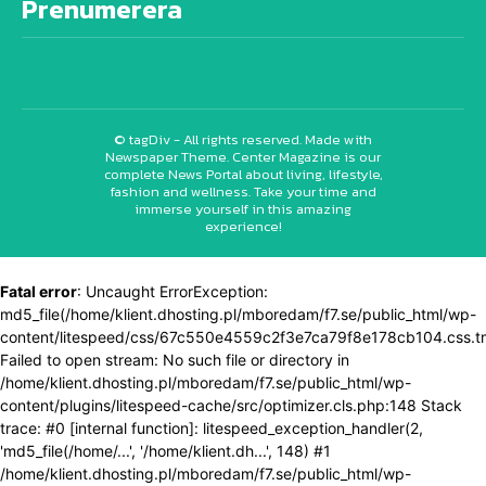
Prenumerera
© tagDiv - All rights reserved. Made with
Newspaper Theme. Center Magazine is our
complete News Portal about living, lifestyle,
fashion and wellness. Take your time and
immerse yourself in this amazing
experience!
Fatal error
: Uncaught ErrorException:
md5_file(/home/klient.dhosting.pl/mboredam/f7.se/public_html/wp-
content/litespeed/css/67c550e4559c2f3e7ca79f8e178cb104.css.t
Failed to open stream: No such file or directory in
/home/klient.dhosting.pl/mboredam/f7.se/public_html/wp-
content/plugins/litespeed-cache/src/optimizer.cls.php:148 Stack
trace: #0 [internal function]: litespeed_exception_handler(2,
'md5_file(/home/...', '/home/klient.dh...', 148) #1
/home/klient.dhosting.pl/mboredam/f7.se/public_html/wp-