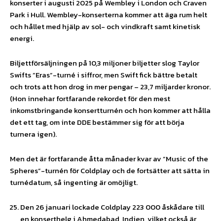
konserter i augusti 2025 på Wembley i London och Craven
Park i Hull. Wembley-konserterna kommer att äga rum helt
och hållet med hjälp av sol- och vindkraft samt kinetisk
energi.
Biljettförsäljningen på 10,3 miljoner biljetter slog Taylor
Swifts ”Eras”-turné i siffror, men Swift fick bättre betalt
och trots att hon drog in mer pengar – 23,7 miljarder kronor.
(Hon innehar fortfarande rekordet för den mest
inkomstbringande konsertturnén och hon kommer att hålla
det ett tag, om inte DDE bestämmer sig för att börja
turnera igen).
Men det är fortfarande åtta månader kvar av ”Music of the
Spheres”-turnén för Coldplay och de fortsätter att sätta in
turnédatum, så ingenting är omöjligt.
Den 26 januari lockade Coldplay 223 000 åskådare till
en konserthelg i Ahmedabad, Indien, vilket också är