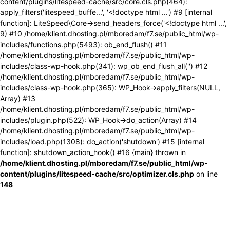
content/plugins/litespeed-cache/src/core.cls.php(464):
apply_filters('litespeed_buffe...', '<!doctype html ...') #9 [internal
function]: LiteSpeed\Core->send_headers_force('<!doctype html ...',
9) #10 /home/klient.dhosting.pl/mboredam/f7.se/public_html/wp-
includes/functions.php(5493): ob_end_flush() #11
/home/klient.dhosting.pl/mboredam/f7.se/public_html/wp-
includes/class-wp-hook.php(341): wp_ob_end_flush_all('') #12
/home/klient.dhosting.pl/mboredam/f7.se/public_html/wp-
includes/class-wp-hook.php(365): WP_Hook->apply_filters(NULL,
Array) #13
/home/klient.dhosting.pl/mboredam/f7.se/public_html/wp-
includes/plugin.php(522): WP_Hook->do_action(Array) #14
/home/klient.dhosting.pl/mboredam/f7.se/public_html/wp-
includes/load.php(1308): do_action('shutdown') #15 [internal
function]: shutdown_action_hook() #16 {main} thrown in
/home/klient.dhosting.pl/mboredam/f7.se/public_html/wp-
content/plugins/litespeed-cache/src/optimizer.cls.php
on line
148