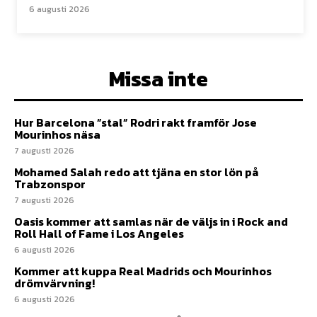
6 augusti 2026
Missa inte
Hur Barcelona ”stal” Rodri rakt framför Jose
Mourinhos näsa
7 augusti 2026
Mohamed Salah redo att tjäna en stor lön på
Trabzonspor
7 augusti 2026
Oasis kommer att samlas när de väljs in i Rock and
Roll Hall of Fame i Los Angeles
6 augusti 2026
Kommer att kuppa Real Madrids och Mourinhos
drömvärvning!
6 augusti 2026