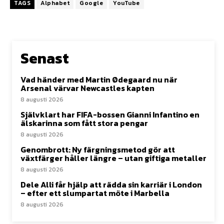
TAGS
Alphabet
Google
YouTube
Senast
Vad händer med Martin Ødegaard nu när
Arsenal värvar Newcastles kapten
8 augusti 2026
Självklart har FIFA-bossen Gianni Infantino en
älskarinna som fått stora pengar
8 augusti 2026
Genombrott: Ny färgningsmetod gör att
växtfärger håller längre – utan giftiga metaller
8 augusti 2026
Dele Alli får hjälp att rädda sin karriär i London
– efter ett slumpartat möte i Marbella
8 augusti 2026