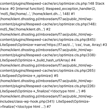
content/plugins/litespeed-cache/src/optimizer.cls.php:148 Stack
trace: #0 [internal function]: litespeed_exception_handler(2,
'md5_file(/home/...', '/home/klient.dh...', 148) #1
/home/klient.dhosting.pl/mboredam/f7.se/public_html/wp-
content/plugins/litespeed-cache/src/optimizer.cls.php(148):
md5_file('/home/klient.dh...') #2
/home/klient.dhosting.pl/mboredam/f7.se/public_html/wp-
content/plugins/litespeed-cache/src/optimize.cls.php(845):
LiteSpeed\Optimizer->serve('https://f7.se/d...', 'css', true, Array) #3
/home/klient.dhosting.pl/mboredam/f7.se/public_html/wp-
content/plugins/litespeed-cache/src/optimize.cls.php(338):
LiteSpeed\Optimize->_build_hash_url(Array) #4
/home/klient.dhosting.pl/mboredam/f7.se/public_html/wp-
content/plugins/litespeed-cache/src/optimize.cls.php(265):
LiteSpeed\Optimize->_optimize() #5
/home/klient.dhosting.pl/mboredam/f7.se/public_html/wp-
content/plugins/litespeed-cache/src/optimize.cls.php(226):
LiteSpeed\Optimize->_finalize('<!doctype html ...') #6
/home/klient.dhosting.pl/mboredam/f7.se/public_html/wp-
includes/class-wp-hook.php(341): LiteSpeed\Optimize-
>finalize('<!doctype html ...') #7