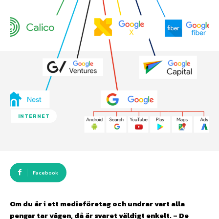
INTERNET
Facebook
Om du är i ett medieföretag och undrar vart alla
pengar tar vägen, då är svaret väldigt enkelt. – De