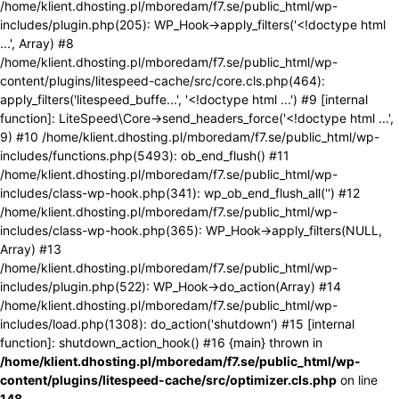
/home/klient.dhosting.pl/mboredam/f7.se/public_html/wp-
includes/plugin.php(205): WP_Hook->apply_filters('<!doctype html
...', Array) #8
/home/klient.dhosting.pl/mboredam/f7.se/public_html/wp-
content/plugins/litespeed-cache/src/core.cls.php(464):
apply_filters('litespeed_buffe...', '<!doctype html ...') #9 [internal
function]: LiteSpeed\Core->send_headers_force('<!doctype html ...',
9) #10 /home/klient.dhosting.pl/mboredam/f7.se/public_html/wp-
includes/functions.php(5493): ob_end_flush() #11
/home/klient.dhosting.pl/mboredam/f7.se/public_html/wp-
includes/class-wp-hook.php(341): wp_ob_end_flush_all('') #12
/home/klient.dhosting.pl/mboredam/f7.se/public_html/wp-
includes/class-wp-hook.php(365): WP_Hook->apply_filters(NULL,
Array) #13
/home/klient.dhosting.pl/mboredam/f7.se/public_html/wp-
includes/plugin.php(522): WP_Hook->do_action(Array) #14
/home/klient.dhosting.pl/mboredam/f7.se/public_html/wp-
includes/load.php(1308): do_action('shutdown') #15 [internal
function]: shutdown_action_hook() #16 {main} thrown in
/home/klient.dhosting.pl/mboredam/f7.se/public_html/wp-
content/plugins/litespeed-cache/src/optimizer.cls.php
on line
148