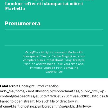
London – efter ett slumpartat möte i
Marbella
Prenumerera
© tagDiv - All rights reserved. Made with
Newspaper Theme. Center Magazine is our
complete News Portal about living, lifestyle,
fashion and wellness. Take your time and
immerse yourself in this amazing
experience!
Fatal error
: Uncaught ErrorException:
md5_file(/home/klient.dhosting.pl/mboredam/f7.se/public_html/wp-
content/litespeed/css/e06cd74fb36e5290cf19ae5d30b61f4d.css.t
Failed to open stream: No such file or directory in
/home/klient.dhosting.pl/mboredam/f7.se/public_html/wp-