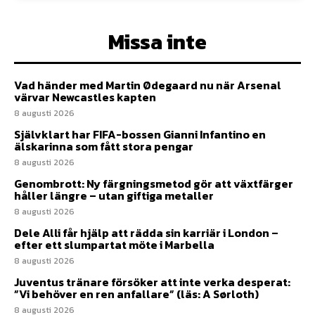
Missa inte
Vad händer med Martin Ødegaard nu när Arsenal
värvar Newcastles kapten
8 augusti 2026
Självklart har FIFA-bossen Gianni Infantino en
älskarinna som fått stora pengar
8 augusti 2026
Genombrott: Ny färgningsmetod gör att växtfärger
håller längre – utan giftiga metaller
8 augusti 2026
Dele Alli får hjälp att rädda sin karriär i London –
efter ett slumpartat möte i Marbella
8 augusti 2026
Juventus tränare försöker att inte verka desperat:
”Vi behöver en ren anfallare” (läs: A Sørloth)
8 augusti 2026