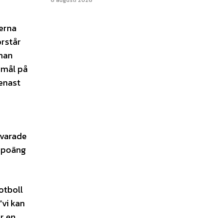
6 augusti 2026
lerna
örstår
 man
3 mål på
senast
svarade
e poäng
otboll
”vi kan
r en