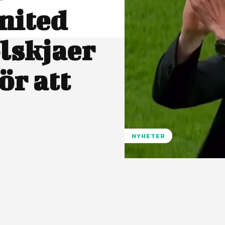
nited
lskjaer
ör att
NYHETER