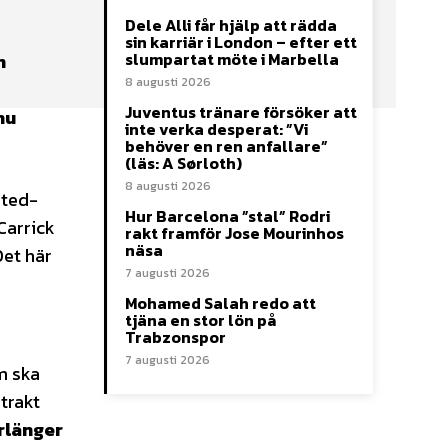
Dele Alli får hjälp att rädda
sin karriär i London – efter ett
slumpartat möte i Marbella
n
8 augusti 2026
Juventus tränare försöker att
nu
inte verka desperat: ”Vi
behöver en ren anfallare”
(läs: A Sørloth)
8 augusti 2026
ited-
Hur Barcelona ”stal” Rodri
Carrick
rakt framför Jose Mourinhos
näsa
Det här
7 augusti 2026
Mohamed Salah redo att
tjäna en stor lön på
Trabzonspor
7 augusti 2026
m ska
trakt
rlänger