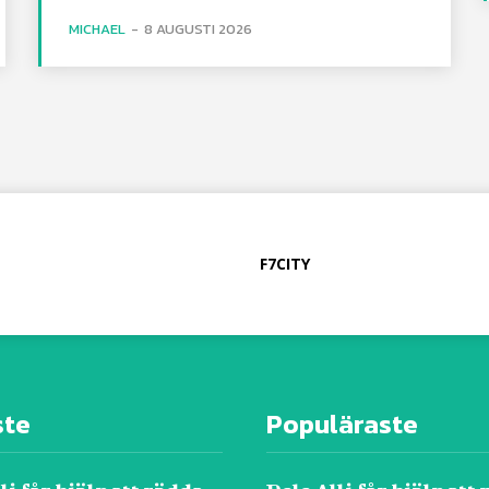
MICHAEL
-
8 AUGUSTI 2026
F7CITY
ste
Populäraste