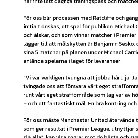
har inte lett dagliga träningspass och matc
För oss blir processen med Ratcliffe och gäng
initialt önskas, ett spel för publiken. Michae
och älskar, och som vinner matcher i Premie
lägger till att målskytten är Benjamin Sesko,
sina 5 matcher på planen under Michael Carric
anlända spelarna i laget för leveranser.
”Vi var verkligen tvungna att jobba hårt, ja! J
tvingade oss att försvara vårt eget straffomr
runt vårt eget straffområde som lag var av hög
– och ett fantastiskt mål. En bra kontring och 
För oss måste Manchester United återvända til
som ger resultat i Premier League, utnyttjar s
slå alla”, kan visa segrar mot de bästa och s