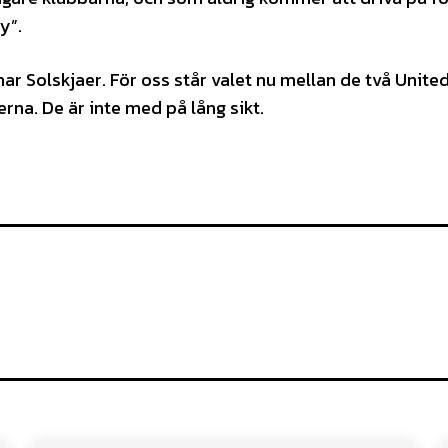
ly”.
nar Solskjaer. För oss står valet nu mellan de två Unite
rna. De är inte med på lång sikt.