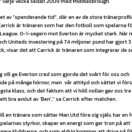
her varje vecka sedan 2009 med Middlesbrough.
et av ”spenderande tid”, där en av de stora tränarprofi
l Carrick är tränaren som har den fotboll som spelarna f
r League. 0-1-segern mot Everton är mycket stark. När
 och Uniteds investering på 74 miljoner pund har gjort 
k, visar det att Carrick är tränaren som integrerar de 
ag vill ge Everton cred som gjorde det svårt för oss och
åde på många hörnor, men vår attityd och sättet vi för
sta klass, och det faktum att vi höll nollan gav oss tr
ett bra avslut av ’Ben’,” sa Carrick efter matchen.
l en tränare som sätter Man Utd före sig själv, har en f
pelarnas styrkor, skapar en energi som ger tron på att 
vagare klubbarna, och som aldrig kommer att driva på fö