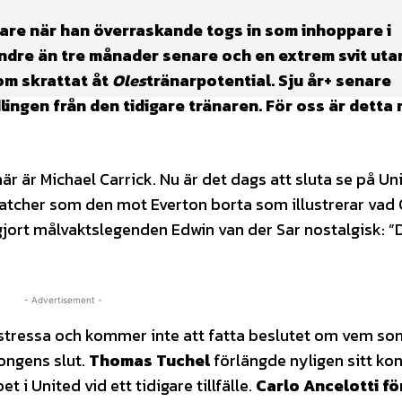
tare när han överraskande togs in som inhoppare i
dre än tre månader senare och en extrem svit uta
som skrattat åt
Oles
tränarpotential. Sju år+ senare
ngen från den tidigare tränaren. För oss är detta 
är är Michael Carrick. Nu är det dags att sluta se på Un
matcher som den mot Everton borta som illustrerar vad 
gjort målvaktslegenden Edwin van der Sar nostalgisk: ”
- Advertisement -
e stressa och kommer inte att fatta beslutet om vem so
ongens slut.
Thomas Tuchel
förlängde nyligen sitt kon
 i United vid ett tidigare tillfälle.
Carlo Ancelotti fö