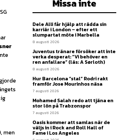
Missa inte
PSG
Dele Alli får hjälp att rädda sin
karriär i London – efter ett
slumpartat möte i Marbella
ar
8 augusti 2026
asner
Juventus tränare försöker att inte
inte
verka desperat: ”Vi behöver en
ren anfallare” (läs: A Sørloth)
8 augusti 2026
Hur Barcelona ”stal” Rodri rakt
 gjorde
framför Jose Mourinhos näsa
gängets
7 augusti 2026
sig
Mohamed Salah redo att tjäna en
stor lön på Trabzonspor
7 augusti 2026
Oasis kommer att samlas när de
väljs in i Rock and Roll Hall of
), men
Fame i Los Angeles