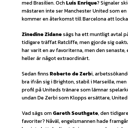
med Brasilien. Och
Luis Enrique
? Signaler s
mästaren inte ser Manchester United som en k
kommer en återkomst till Barcelona att locka 
Zinedine Zidane
sägs ha ett muntligt avtal på
tidigare träffat Ratcliffe, men gjorde sig oa
har varit en av favoriterna, men den senaste, 
heller är något extraordinärt.
Sedan finns
Roberto de Zerb
i, arbetssökande
bra ifrån sig i Brighton, stabil i Marseille, m
profil på Uniteds tränare som lämnar spelarköp
undan De Zerbi som Klopps ersättare, United 
Vad sägs om
Gareth Southgate
, den tidigar
favoriter? Nåväl, engelsmannen hade framgång