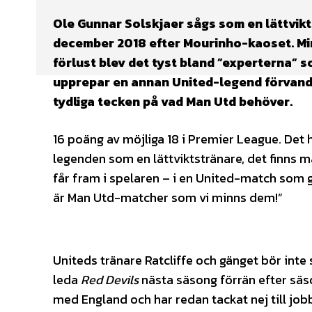
Ole Gunnar Solskjaer sågs som en lättvik
december 2018 efter Mourinho-kaoset. Min
förlust blev det tyst bland ”experterna” 
upprepar en annan United-legend förvandli
tydliga tecken på vad Man Utd behöver.
16 poäng av möjliga 18 i Premier League. Det h
legenden som en lättviktstränare, det finns 
får fram i spelaren – i en United-match som 
är Man Utd-matcher som vi minns dem!”
Uniteds tränare Ratcliffe och gänget bör int
leda
Red Devils
nästa säsong förrän efter säs
med England och har redan tackat nej till jobbet