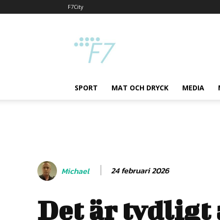
F7City
F7
SPORT
MAT OCH DRYCK
MEDIA
24 februari 2026
Michael
Det är tydligt 