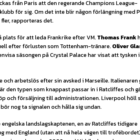
kickas från Paris att den regerande Champions League-
lubb för sig. Om det inte blir någon förlängning med 
fler, rapporteras det.
 plats för att leda Frankrike efter VM.
Thomas Frank
h
ktuell efter förlusten som Tottenham-tränare.
Oliver Gl
envisa säsongen på Crystal Palace har visat att tysken 
 och arbetslös efter sin avsked i Marseille. Italienaren
en är den typen som knappast passar in i Ratcliffes och 
 och försäljning till administrationen. Liverpool höll 
bör nog ta signalen och hålla sig undan.
e engelska landslagskaptenen, en av Ratcliffes tidigare
 med England (utan att nå hela vägen till trofébordet