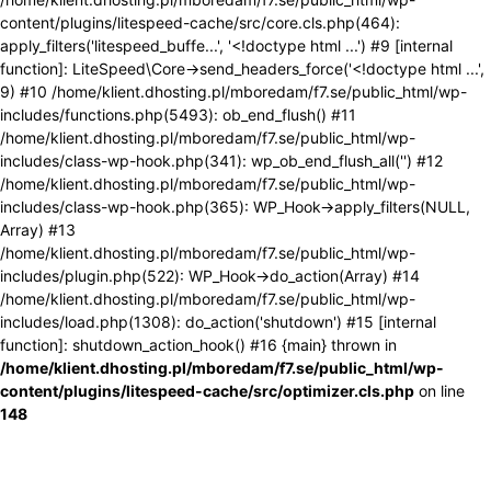
content/plugins/litespeed-cache/src/core.cls.php(464):
apply_filters('litespeed_buffe...', '<!doctype html ...') #9 [internal
function]: LiteSpeed\Core->send_headers_force('<!doctype html ...',
9) #10 /home/klient.dhosting.pl/mboredam/f7.se/public_html/wp-
includes/functions.php(5493): ob_end_flush() #11
/home/klient.dhosting.pl/mboredam/f7.se/public_html/wp-
includes/class-wp-hook.php(341): wp_ob_end_flush_all('') #12
/home/klient.dhosting.pl/mboredam/f7.se/public_html/wp-
includes/class-wp-hook.php(365): WP_Hook->apply_filters(NULL,
Array) #13
/home/klient.dhosting.pl/mboredam/f7.se/public_html/wp-
includes/plugin.php(522): WP_Hook->do_action(Array) #14
/home/klient.dhosting.pl/mboredam/f7.se/public_html/wp-
includes/load.php(1308): do_action('shutdown') #15 [internal
function]: shutdown_action_hook() #16 {main} thrown in
/home/klient.dhosting.pl/mboredam/f7.se/public_html/wp-
content/plugins/litespeed-cache/src/optimizer.cls.php
on line
148