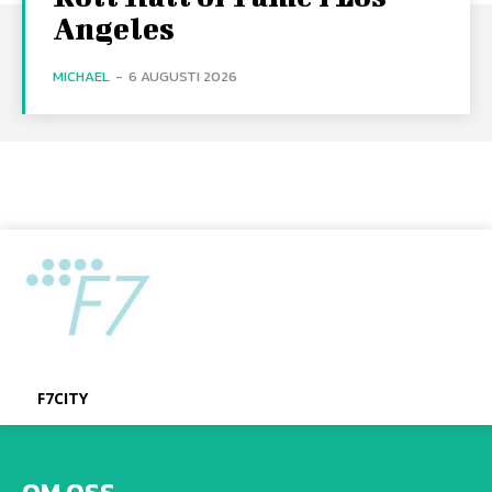
Angeles
MICHAEL
-
6 AUGUSTI 2026
F7CITY