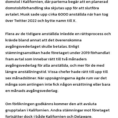
domstol i Kalifornien, där parterna begär att en planerad
domstolsförhandling ska skjutas upp för att slutföra
avtalet. Musk sade upp cirka 6000 anställda när han tog
över Twitter 2022 och bytte namn till X.
Flera av de tidigare anställda inledde en rättsprocess och
krävde bland annat att det överenskomna
avgångsvederlaget skulle betalas. Enligt
stämningsansökan hade företaget under 2019 förhandlat
fram avtal som innebar rätt till två månaders
avgångsvederlag för alla anställda, och mer för de med
längre anställningstid. Vissa chefer hade rätt till upp till
sex månadslöner. När uppsägningarna ägde rum var det
många som antingen inte fick någon ersättning eller bara
en månads avgångsvederlag.
Om förlikningen godkänns kommer den att avsluta
grupptalan i Kalifornien. Andra stämningar mot företaget
fortsätter dock i både Kalifornien och Delaware.