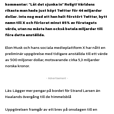
kommentar: ”Låt det sjunka in” Roligt! Världens
rikaste man hade just köpt Twitter för 44 miljarder
dollar. Inte nog med att han helt förstört Twitter, bytt
namn till X och förlorat minst 85% av företagets
värde, utan nu måste han också betala miljarder till
före detta anställda.
Elon Musk och hans sociala medieplattform X har nått en
preliminär uppgörelse med tidigare anställda till ett värde
av 500 miljoner dollar, motsvarande cirka 5,3 miljarder
norska kronor.
- Advertisement -
Läs: Lägger mer pengar på bordet för Strand Larsen än
Haalands övergång till de himmelsblå
Uppgörelsen framgår av ett brev på onsdagen till en