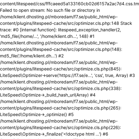
content/litespeed/css/fffcaeed5a133160cb02d6157a2ac7d4.css.tm
Failed to open stream: No such file or directory in
/home/klient.dhosting.pl/mboredam/f7.se/public_html/wp-
content/plugins/litespeed-cache/src/optimizer.cls.php:148 Stack
trace: #0 [internal function]: litespeed_exception_handler(2,
'md5_file(/home/...', '/home/klient.dh...', 148) #1
/home/klient.dhosting.pl/mboredam/f7.se/public_html/wp-
content/plugins/litespeed-cache/src/optimizer.cls.php(148):
md5_file('/home/klient.dh...') #2
/home/klient.dhosting.pl/mboredam/f7.se/public_html/wp-
content/plugins/litespeed-cache/src/optimize.cls.php(845):
LiteSpeed\Optimizer->serve('https://f7.se/e...', 'css', true, Array) #3
/home/klient.dhosting.pl/mboredam/f7.se/public_html/wp-
content/plugins/litespeed-cache/src/optimize.cls.php(338):
LiteSpeed\Optimize->_build_hash_url(Array) #4
/home/klient.dhosting.pl/mboredam/f7.se/public_html/wp-
content/plugins/litespeed-cache/src/optimize.cls.php(265):
LiteSpeed\Optimize->_optimize() #5
/home/klient.dhosting.pl/mboredam/f7.se/public_html/wp-
content/plugins/litespeed-cache/src/optimize.cls.php(226):
LiteSpeed\Optimize->_finalize('<!doctype html ...') #6