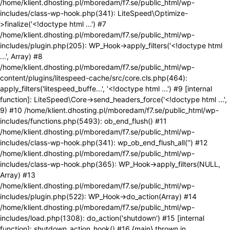
/home/klient.dhosting.pl/mboredam/f7.se/public_html/wp-
includes/class-wp-hook.php(341): LiteSpeed\Optimize-
>finalize('<!doctype html ...') #7
/home/klient.dhosting.pl/mboredam/f7.se/public_html/wp-
includes/plugin.php(205): WP_Hook->apply_filters('<!doctype html
...', Array) #8
/home/klient.dhosting.pl/mboredam/f7.se/public_html/wp-
content/plugins/litespeed-cache/src/core.cls.php(464):
apply_filters('litespeed_buffe...', '<!doctype html ...') #9 [internal
function]: LiteSpeed\Core->send_headers_force('<!doctype html ...',
9) #10 /home/klient.dhosting.pl/mboredam/f7.se/public_html/wp-
includes/functions.php(5493): ob_end_flush() #11
/home/klient.dhosting.pl/mboredam/f7.se/public_html/wp-
includes/class-wp-hook.php(341): wp_ob_end_flush_all('') #12
/home/klient.dhosting.pl/mboredam/f7.se/public_html/wp-
includes/class-wp-hook.php(365): WP_Hook->apply_filters(NULL,
Array) #13
/home/klient.dhosting.pl/mboredam/f7.se/public_html/wp-
includes/plugin.php(522): WP_Hook->do_action(Array) #14
/home/klient.dhosting.pl/mboredam/f7.se/public_html/wp-
includes/load.php(1308): do_action('shutdown') #15 [internal
function]: shutdown_action_hook() #16 {main} thrown in