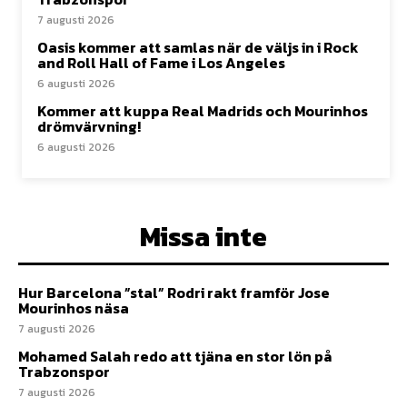
7 augusti 2026
Oasis kommer att samlas när de väljs in i Rock
and Roll Hall of Fame i Los Angeles
6 augusti 2026
Kommer att kuppa Real Madrids och Mourinhos
drömvärvning!
6 augusti 2026
Missa inte
Hur Barcelona ”stal” Rodri rakt framför Jose
Mourinhos näsa
7 augusti 2026
Mohamed Salah redo att tjäna en stor lön på
Trabzonspor
7 augusti 2026