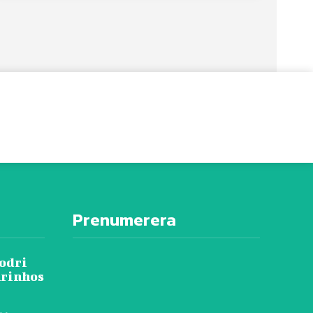
Prenumerera
Rodri
urinhos