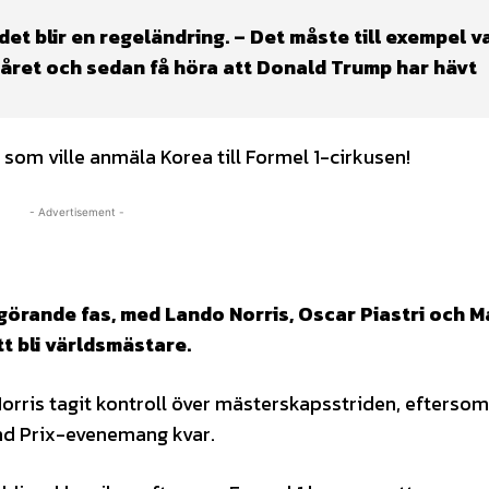
det blir en regeländring. – Det måste till exempel v
a året och sedan få höra att Donald Trump har hävt
r som ville anmäla Korea till Formel 1-cirkusen!
- Advertisement -
görande fas, med Lando Norris, Oscar Piastri och M
 bli världsmästare.
 Norris tagit kontroll över mästerskapsstriden, efterso
nd Prix-evenemang kvar.