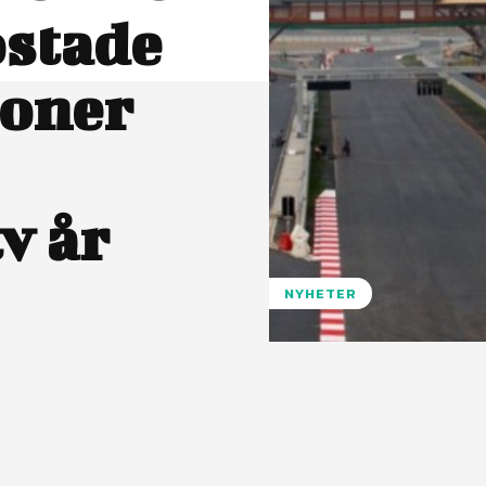
ostade
joner
v år
NYHETER