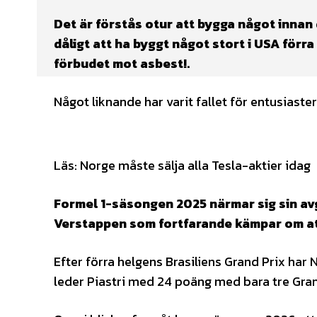
Det är förstås otur att bygga något innan 
dåligt att ha byggt något stort i USA förr
förbudet mot asbest!.
Något liknande har varit fallet för entusiaste
Läs: Norge måste sälja alla Tesla-aktier idag
Formel 1-säsongen 2025 närmar sig sin av
Verstappen som fortfarande kämpar om att
Efter förra helgens Brasiliens Grand Prix har
leder Piastri med 24 poäng med bara tre Gra