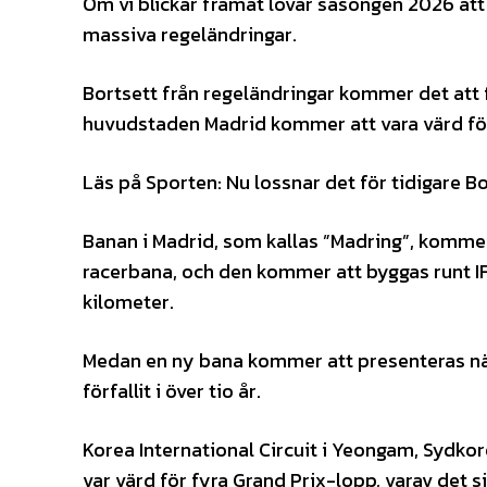
Om vi blickar framåt lovar säsongen 2026 att
massiva regeländringar.
Bortsett från regeländringar kommer det att 
huvudstaden Madrid kommer att vara värd för
Läs på Sporten: Nu lossnar det för tidigare 
Banan i Madrid, som kallas ”Madring”, komme
racerbana, och den kommer att byggas runt I
kilometer.
Medan en ny bana kommer att presenteras näs
förfallit i över tio år.
Korea International Circuit i Yeongam, Sydko
var värd för fyra Grand Prix-lopp, varav det 