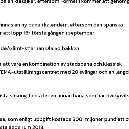
 bli en klassiker, eftersom Formel 1 kommer att genom
finnas en ny bana i kalendern, eftersom den spanska
 ett lopp för första gången i september.
Bodø/Glimt-stjärnan Ola Solbakken
r att vara en kombination av stadsbana och klassisk
FEMA-utställningscentret med 20 svängar och en längd
ta säsong, finns det en annan bana som har övergivit
rea, som enligt uppgift kostade 300 miljoner pund att b
sista ägde rum 2013.