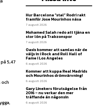
gå
Hur Barcelona ”stal” Rodri rakt
framför Jose Mourinhos näsa
7 augusti 2026
Mohamed Salah redo att tjäna en
stor lön på Trabzonspor
7 augusti 2026
Oasis kommer att samlas när de
väljs in i Rock and Roll Hall of
Fame i Los Angeles
 på 5,47
6 augusti 2026
Kommer att kuppa Real Madrids
och Mourinhos drömvärvning!
s och
6 augusti 2026
Gary Linekers förutsägelse från
2016 – nu verkar den mer
träffande än någonsin
ygga,
6 augusti 2026