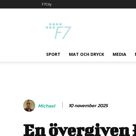
F7City
F7
SPORT
MAT OCH DRYCK
MEDIA
10 november 2025
Michael
En övergiven