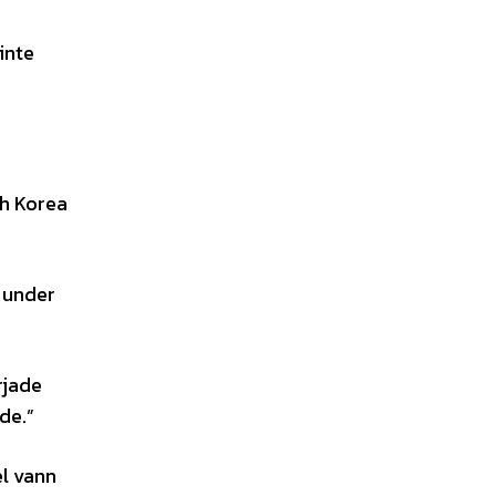
inte
ch Korea
i under
rjade
de.”
l vann