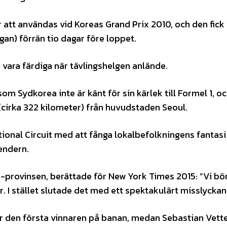
r att användas vid Koreas Grand Prix 2010, och den fick 
an) förrän tio dagar före loppet.
vara färdiga när tävlingshelgen anlände.
m Sydkorea inte är känt för sin kärlek till Formel 1, o
(cirka 322 kilometer) från huvudstaden Seoul.
tional Circuit med att fånga lokalbefolkningens fantas
endern.
-provinsen, berättade för New York Times 2015: ”Vi bö
 I stället slutade det med ett spektakulärt misslyckan
 den första vinnaren på banan, medan Sebastian Vette