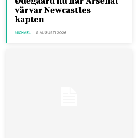
Ødegaard nu när Arsenal
värvar Newcastles
kapten
MICHAEL
-
8 AUGUSTI 2026