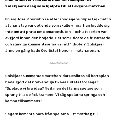
Solskjaers drag som hjälpte till att avgöra matchen.
En arg Jose Mourinho sa efter söndagens Süper Lig-match
att hans lag var det enda som skulle vinna, han brydde sig
inte om att prata om domarbesluten – och att serien var
avgjord innan den började. Det som utlöste de frustrerade
och slarviga kommentarerna var att ”idioten” Solskjaer
ännu en gång hade överlistat honom i matcharenan.
- Advertisement -
Solskjaer summerade matchen, där Besiktas på bortaplan
hade gjort det nödvändiga 0-1-resultatet för seger:
”Spelade vi bra idag? Nej!, men det fanns spelare som
sprang tills de fick kramper. Vi såg spelarna springa och
kämpa tillsammans.”
Segern kom inte bara från spelarna. Ett motdrag till