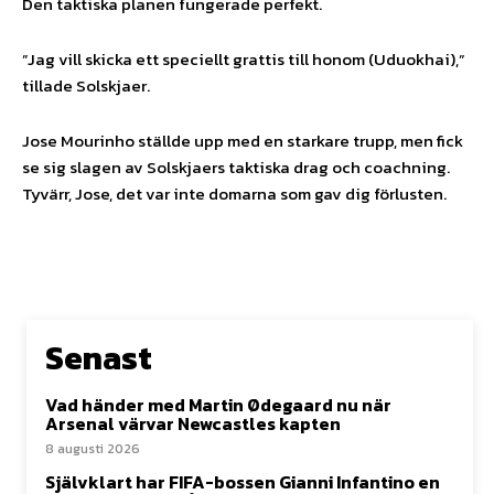
Den taktiska planen fungerade perfekt.
”Jag vill skicka ett speciellt grattis till honom (Uduokhai),”
tillade Solskjaer.
Jose Mourinho ställde upp med en starkare trupp, men fick
se sig slagen av Solskjaers taktiska drag och coachning.
Tyvärr, Jose, det var inte domarna som gav dig förlusten.
Senast
Vad händer med Martin Ødegaard nu när
Arsenal värvar Newcastles kapten
8 augusti 2026
Självklart har FIFA-bossen Gianni Infantino en