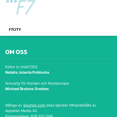
F7CITY
OM OSS
Editor in chief/CEO:
Natalia Jolanta Pobłocka
Ansvarig för Norden och Nordeuropa:
Michael Breines Oredam
michael@sporten.com
Många av
Sporten.com
dess tjänster tillhandahålls av
Appelsin Media AS
Firmanummer: 928 501 566