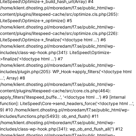
LiteSpeed\Optimize->_build_hash_url(Array) #4
/home/klient.dhosting.pl/mboredam/f7.se/public_html/wp-
content/plugins/litespeed-cache/src/optimize.cls.php(265):
LiteSpeed\Optimize->_optimize() #5
/home/klient.dhosting.pl/mboredam/f7.se/public_html/wp-
content/plugins/litespeed-cache/src/optimize.cls.php(226):
LiteSpeed\Optimize->_finalize('<!doctype html ...') #6
/home/klient.dhosting.pl/mboredam/f7.se/public_html/wp-
includes/class-wp-hook.php(341): LiteSpeed\Optimize-
>finalize('<!doctype html ...') #7
/home/klient.dhosting.pl/mboredam/f7.se/public_html/wp-
includes/plugin.php(205): WP_Hook->apply_filters('<!doctype html
...', Array) #8
/home/klient.dhosting.pl/mboredam/f7.se/public_html/wp-
content/plugins/litespeed-cache/src/core.cls.php(464):
apply_filters('litespeed_buffe...', '<!doctype html ...') #9 [internal
function]: LiteSpeed\Core->send_headers_force('<!doctype html ...',
9) #10 /home/klient.dhosting.pl/mboredam/f7.se/public_html/wp-
includes/functions.php(5493): ob_end_flush() #11
/home/klient.dhosting.pl/mboredam/f7.se/public_html/wp-
includes/class-wp-hook.php(341): wp_ob_end_flush_all('') #12
/home/klient.dhosting.pl/mboredam/f7.se/public_html/wp-