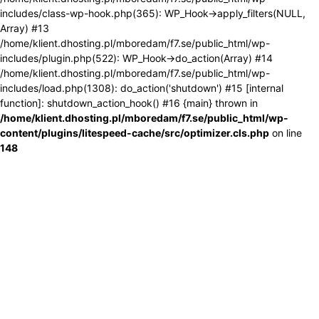
includes/class-wp-hook.php(365): WP_Hook->apply_filters(NULL,
Array) #13
/home/klient.dhosting.pl/mboredam/f7.se/public_html/wp-
includes/plugin.php(522): WP_Hook->do_action(Array) #14
/home/klient.dhosting.pl/mboredam/f7.se/public_html/wp-
includes/load.php(1308): do_action('shutdown') #15 [internal
function]: shutdown_action_hook() #16 {main} thrown in
/home/klient.dhosting.pl/mboredam/f7.se/public_html/wp-
content/plugins/litespeed-cache/src/optimizer.cls.php
on line
148