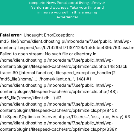
complete News Portal about living, lifestyle,
fashion and wellness. Take your time and
immerse yourself in this amazing
experience!
Fatal error
: Uncaught ErrorException:
md5_file(/home/klient.dhosting.pl/mboredam/f7.se/public_html/wp-
content/litespeed/css/b7bf265ff71301126a1b5fcbc439b763.css.tm
Failed to open stream: No such file or directory in
/home/klient.dhosting.pl/mboredam/f7.se/public_html/wp-
content/plugins/litespeed-cache/src/optimizer.cls.php:148 Stack
trace: #0 [internal function]: litespeed_exception_handler(2,
'md5_file(/home/...', '/home/klient.dh...', 148) #1
/home/klient.dhosting.pl/mboredam/f7.se/public_html/wp-
content/plugins/litespeed-cache/src/optimizer.cls.php(148):
md5_file('/home/klient.dh...') #2
/home/klient.dhosting.pl/mboredam/f7.se/public_html/wp-
content/plugins/litespeed-cache/src/optimize.cls.php(845):
LiteSpeed\Optimizer->serve('https://f7.se/e...', 'css', true, Array) #3
/home/klient.dhosting.pl/mboredam/f7.se/public_html/wp-
content/plugins/litespeed-cache/src/optimize.cls.php(338):