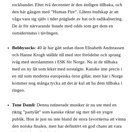
rockbandet. Efter två decennier är den äntligen tillbaka, och
den här gången med ”Human Fire”. Låtens budskap är att
våga vara sig själv i tider präglade av hat och radikalisering.
De är för närvarande listade med odds som ger dem en
outsiderstatus i tävlingen.
Bobbysocks
: 40 år har gått sedan duon Elisabeth Andreassen
och Hanne Krogh ställde till med stor förödelse och sprang
iväg med storslammen i ESK för Norge. Nu är de tillbaka
med en ny låt som leker med nostalgin. Kanske inte precis i
en stil som moderna europeiska öron gillar, men här i Norge
kommer nog många tycka att det är kul att ha dem tillbaka i
ringen.
Tone Damli
: Denna rutinerade musiker är nu ute med en
riktig ”partylåt” som kanske riktar sig mer till en yngre
publik. Hon är just nu inte bland de stora favoriterna att vinna
den norska finalen, men har definitivt en god chans att vara