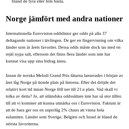
bland de fyra eller fem bästa.
Norge jämfört med andra nationer
Internationella Eurovision-oddslistor ger odds på alla 37
deltagande nationer i tävlingen. De ger en fingervisning om vilka
länder som är årets favoriter. Dessa odds måste dock tas med en
rejäl nypa salt, eftersom det finns flera länder som inte har
kunnat visa upp sina bidrag ännu.
Innan de norska Melodi Grand Prix-låtarna lanserades i början av
året låg Norge på tionde plats på listorna. Efter det dröjde det
relativt kort tid innan Norge föll ner till 21:a plats. Vad skall vi
tolka av detta? Jo, att utländska oddssättare inte har så stor tilltro
till att vi kommer att kunna utmärka oss i Eurovision. Faktum är
att de bara ger oss en superlåg 2% chans att vinna hela
sulamiten. Länder som Sverige, Belgien och Israel är bland de
största favoriterna.