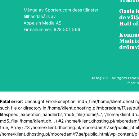
Många av
Sporten.com
dess tjänster
Oasis 
tillhandahålls av
de välj
Appelsin Media AS
Hall of
Firmanummer: 928 501 566
Kommer
Madrid
drömv
© tagDiv - All rights res
fashio
Fatal error
: Uncaught ErrorException: md5_file(/home/klient.dhos
such file or directory in /home/klient.dhosting.pl/mboredam/f7.se/pu
litespeed_exception_handler(2, 'md5_file(/home/...', '/home/klient.d
md5_file('/home/klient.dh...') #2 /home/klient.dhosting.pl/mboredam/f
true, Array) #3 /home/klient.dhosting.pl/mboredam/f7.se/public_htm
/home/klient.dhosting.pl/mboredam/f7.se/public_html/wp-content/pl