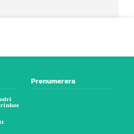
Prenumerera
Rodri
urinhos
tt