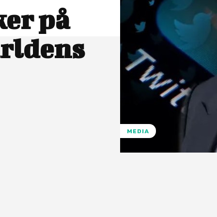
ker på
ärldens
MEDIA