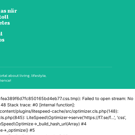
as när
Roll
eles
l
os
l about living, lifestyle,
rience!
6d5fea389f6d7fc850165bd4eb77.css.tmp): Failed to open stream: No
48 Stack trace: #0 [internal function]:
p-content/plugins/litespeed-cache/src/optimizer.cls.php(148):
php(845): LiteSpeed\Optimizer->serve('https://f7.se/f...', 'css',
teSpeed\Optimize->_build_hash_url(Array) #4
e->_optimize() #5