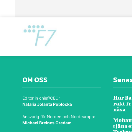
OM OSS
Sena
Hur Ba
Editor in chief/CEO:
rakt f
Natalia Jolanta Pobłocka
näsa
Ansvarig för Norden och Nordeuropa:
Mohame
Michael Breines Oredam
tjäna e
michael@sporten.com
Trabz