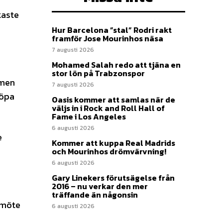
kaste
Hur Barcelona ”stal” Rodri rakt
framför Jose Mourinhos näsa
7 augusti 2026
Mohamed Salah redo att tjäna en
stor lön på Trabzonspor
 men
7 augusti 2026
köpa
Oasis kommer att samlas när de
väljs in i Rock and Roll Hall of
Fame i Los Angeles
6 augusti 2026
e
Kommer att kuppa Real Madrids
och Mourinhos drömvärvning!
6 augusti 2026
Gary Linekers förutsägelse från
2016 – nu verkar den mer
träffande än någonsin
smöte
6 augusti 2026