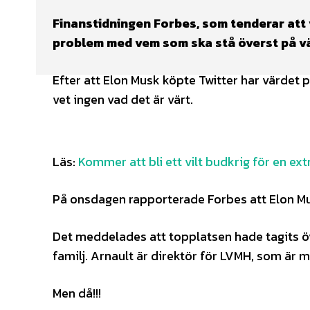
Finanstidningen Forbes, som tenderar att 
problem med vem som ska stå överst på vär
Efter att Elon Musk köpte Twitter har värdet p
vet ingen vad det är värt.
Läs:
Kommer att bli ett vilt budkrig för en e
På onsdagen rapporterade Forbes att Elon Mus
Det meddelades att topplatsen hade tagits ö
familj. Arnault är direktör för LVMH, som är 
Men då!!!