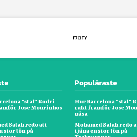
F7CITY
ste
Populäraste
rcelona ”stal” Rodri
Hur Barcelona ”stal” 
ramför Jose Mourinhos
rakt framför Jose Mo
näsa
d Salah redo att
Mohamed Salah redo a
n stor lön på
tjäna en stor lön på
onspor
Trabzonspor