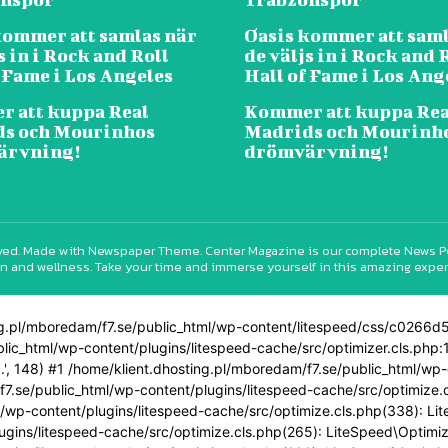
kommer att samlas när
Oasis kommer att saml
s in i Rock and Roll
de väljs in i Rock and 
 Fame i Los Angeles
Hall of Fame i Los Ang
 att kuppa Real
Kommer att kuppa Rea
s och Mourinhos
Madrids och Mourinh
ärvning!
drömvärvning!
erved. Made with Newspaper Theme. Center Magazine is our complete News Porta
n and wellness. Take your time and immerse yourself in this amazing expe
ting.pl/mboredam/f7.se/public_html/wp-content/litespeed/css/c026
blic_html/wp-content/plugins/litespeed-cache/src/optimizer.cls.php:1
h...', 148) #1 /home/klient.dhosting.pl/mboredam/f7.se/public_html/w
7.se/public_html/wp-content/plugins/litespeed-cache/src/optimize.cls.
l/wp-content/plugins/litespeed-cache/src/optimize.cls.php(338): Li
ugins/litespeed-cache/src/optimize.cls.php(265): LiteSpeed\Optimiz