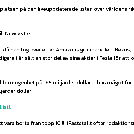
platsen på den liveuppdaterade listan över världens ri
ill Newcastle
, då han tog över efter Amazons grundare Jeff Bezos,
gare i år sålt en stor del av sina aktier i Tesla för att 
l förmögenhet på 185 miljarder dollar – bara något för
jarder dollar.
ist!.
vara borta från topp 10 !!! (Fastställt efter redaktion