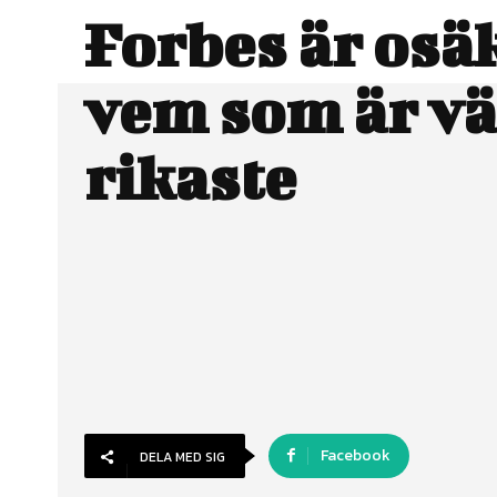
Forbes är osä
vem som är v
rikaste
Facebook
DELA MED SIG