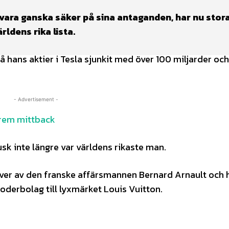
vara ganska säker på sina antaganden, har nu stor
ldens rika lista.
å hans aktier i Tesla sjunkit med över 100 miljarder och
- Advertisement -
xtrem mittback
k inte längre var världens rikaste man.
ver av den franske affärsmannen Bernard Arnault och 
moderbolag till lyxmärket Louis Vuitton.