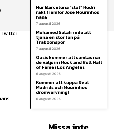
Hur Barcelona ”stal” Rodri
a
rakt framför Jose Mourinhos
näsa
7 augusti 2026
Mohamed Salah redo att
 Twitter
tjäna en stor lön på
Trabzonspor
7 augusti 2026
Oasis kommer att samlas när
de väljs in i Rock and Roll Hall
of Fame i Los Angeles
6 augusti 2026
Kommer att kuppa Real
Madrids och Mourinhos
drömvärvning!
hans
6 augusti 2026
Missa inte