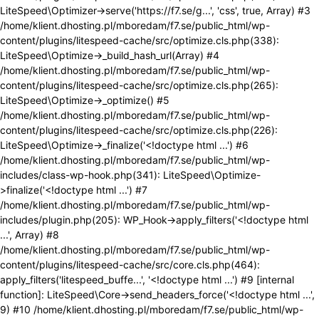
LiteSpeed\Optimizer->serve('https://f7.se/g...', 'css', true, Array) #3
/home/klient.dhosting.pl/mboredam/f7.se/public_html/wp-
content/plugins/litespeed-cache/src/optimize.cls.php(338):
LiteSpeed\Optimize->_build_hash_url(Array) #4
/home/klient.dhosting.pl/mboredam/f7.se/public_html/wp-
content/plugins/litespeed-cache/src/optimize.cls.php(265):
LiteSpeed\Optimize->_optimize() #5
/home/klient.dhosting.pl/mboredam/f7.se/public_html/wp-
content/plugins/litespeed-cache/src/optimize.cls.php(226):
LiteSpeed\Optimize->_finalize('<!doctype html ...') #6
/home/klient.dhosting.pl/mboredam/f7.se/public_html/wp-
includes/class-wp-hook.php(341): LiteSpeed\Optimize-
>finalize('<!doctype html ...') #7
/home/klient.dhosting.pl/mboredam/f7.se/public_html/wp-
includes/plugin.php(205): WP_Hook->apply_filters('<!doctype html
...', Array) #8
/home/klient.dhosting.pl/mboredam/f7.se/public_html/wp-
content/plugins/litespeed-cache/src/core.cls.php(464):
apply_filters('litespeed_buffe...', '<!doctype html ...') #9 [internal
function]: LiteSpeed\Core->send_headers_force('<!doctype html ...',
9) #10 /home/klient.dhosting.pl/mboredam/f7.se/public_html/wp-