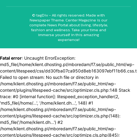
© tagDiv - All rights reserved. Made with
Newspaper Theme. Center Magazine is our
complete News Portal about living, lifestyle,
fashion and wellness. Take your time and
immerse yourself in this amazing
experience!
Fatal error
: Uncaught ErrorException:
md5_file(/home/klient.dhosting.pl/mboredam/f7.se/public_html/wp-
content/litespeed/css/dd30fba07ca950d8eb163097ebf11b66.css.t
Failed to open stream: No such file or directory in
/home/klient.dhosting.pl/mboredam/f7.se/public_html/wp-
content/plugins/litespeed-cache/src/optimizer.cls.php:148 Stack
trace: #0 [internal function]: litespeed_exception_handler(2,
'md5_file(/home/...', '/home/klient.dh...', 148) #1
/home/klient.dhosting.pl/mboredam/f7.se/public_html/wp-
content/plugins/litespeed-cache/src/optimizer.cls.php(148):
md5_file('/home/klient.dh...') #2
/home/klient.dhosting.pl/mboredam/f7.se/public_html/wp-
content/plugins/litespeed-cache/src/optimize.cls.php(845):