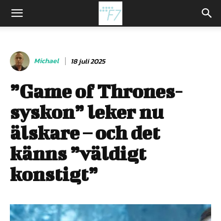
Michael
18 juli 2025
”Game of Thrones-
syskon” leker nu
älskare – och det
känns ”väldigt
konstigt”