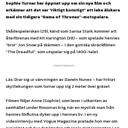
Sophie Turner har öppnat upp om sin nya film och
erkänner att det var ”riktigt konstigt” att leka älskare
med sin tidigare ”Game of Thrones”-motspelare.
Skådespelerskan (29), känd som Sansa Stark, kommer att
återförenas med Kit Harington (38) – som spelade hennes
”bror” Jon Snow på skärmen – i den gotiska skräckfilmen
”The Dreadful”, som utspelar sig på 1400-talet.
- Advertisement -
Läs: Drar sig ur värvningen av Darwin Nunez – har hittat
skyttekungen som tornar upp sig 2 meter över gräset
Filmen följer Anne (Sophie), som lever i utkanten av
samhället under Rosornas krig, när en mystisk man från
hennes förflutna dyker upp i hennes liv. I en ny
videointervju med Vogue Magazine pratade hon mer om
projektet och hur det kändes att spela mot Harington i en