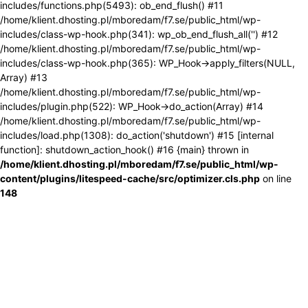
includes/functions.php(5493): ob_end_flush() #11
/home/klient.dhosting.pl/mboredam/f7.se/public_html/wp-
includes/class-wp-hook.php(341): wp_ob_end_flush_all('') #12
/home/klient.dhosting.pl/mboredam/f7.se/public_html/wp-
includes/class-wp-hook.php(365): WP_Hook->apply_filters(NULL,
Array) #13
/home/klient.dhosting.pl/mboredam/f7.se/public_html/wp-
includes/plugin.php(522): WP_Hook->do_action(Array) #14
/home/klient.dhosting.pl/mboredam/f7.se/public_html/wp-
includes/load.php(1308): do_action('shutdown') #15 [internal
function]: shutdown_action_hook() #16 {main} thrown in
/home/klient.dhosting.pl/mboredam/f7.se/public_html/wp-
content/plugins/litespeed-cache/src/optimizer.cls.php
on line
148