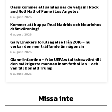
Oasis kommer att samlas när de väljs in i Rock
and Roll Hall of Fame i Los Angeles
6 augusti 2026
Kommer att kuppa Real Madrids och Mourinhos
drömvärvning!
6 augusti 2026
Gary Linekers förutsägelse från 2016 – nu
verkar den mer träffande än någonsin
6 augusti 2026
Gianni Infantino – från UEFA:s talkshowvärd till
den mäktigaste mannen inom fotbollen – och
vän till Donald Trump
6 augusti 2026
Missa inte