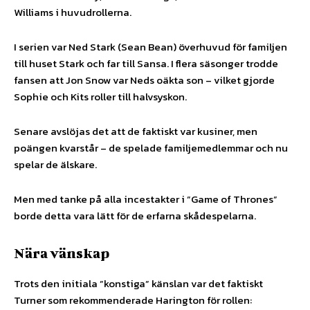
Williams i huvudrollerna.
I serien var Ned Stark (Sean Bean) överhuvud för familjen
till huset Stark och far till Sansa. I flera säsonger trodde
fansen att Jon Snow var Neds oäkta son – vilket gjorde
Sophie och Kits roller till halvsyskon.
Senare avslöjas det att de faktiskt var kusiner, men
poängen kvarstår – de spelade familjemedlemmar och nu
spelar de älskare.
Men med tanke på alla incestakter i ”Game of Thrones”
borde detta vara lätt för de erfarna skådespelarna.
Nära vänskap
Trots den initiala ”konstiga” känslan var det faktiskt
Turner som rekommenderade Harington för rollen: