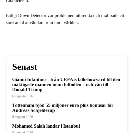
Character.ai.
Enligt Down Detector var problemen utbredda och drabbade ett
stort antal användare runt om i världen.
Senast
Gianni Infantino – från UEFA:s talkshowvärd till den
mäktigaste mannen inom fotbollen – och vän till
Donald Trump
6 augusti 2026
Tottenham bjöd 55 miljoner euro plus bonusar för
Andreas Schjelderup
6 augusti 2026
Mohamed Salah landar i Istanbul
5 augusti 2026