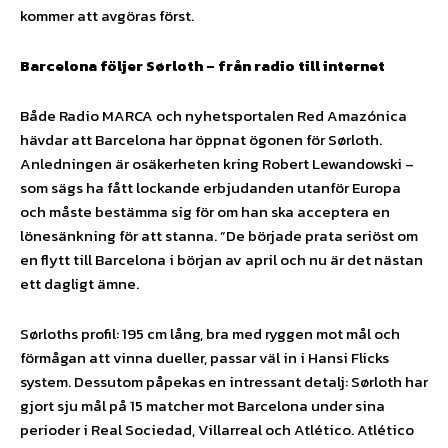
kommer att avgöras först.
Barcelona följer Sørloth – från radio till internet
Både Radio MARCA och nyhetsportalen Red Amazónica
hävdar att Barcelona har öppnat ögonen för Sørloth.
Anledningen är osäkerheten kring Robert Lewandowski –
som sägs ha fått lockande erbjudanden utanför Europa
och måste bestämma sig för om han ska acceptera en
lönesänkning för att stanna. ”De började prata seriöst om
en flytt till Barcelona i början av april och nu är det nästan
ett dagligt ämne.
Sørloths profil: 195 cm lång, bra med ryggen mot mål och
förmågan att vinna dueller, passar väl in i Hansi Flicks
system. Dessutom påpekas en intressant detalj: Sørloth har
gjort sju mål på 15 matcher mot Barcelona under sina
perioder i Real Sociedad, Villarreal och Atlético. Atlético