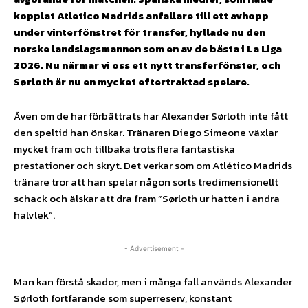
kopplat Atletico Madrids anfallare till ett avhopp
under vinterfönstret för transfer, hyllade nu den
norske landslagsmannen som en av de bästa i La Liga
2026. Nu närmar vi oss ett nytt transferfönster, och
Sørloth är nu en mycket eftertraktad spelare.
Även om de har förbättrats har Alexander Sørloth inte fått
den speltid han önskar. Tränaren Diego Simeone växlar
mycket fram och tillbaka trots flera fantastiska
prestationer och skryt. Det verkar som om Atlético Madrids
tränare tror att han spelar någon sorts tredimensionellt
schack och älskar att dra fram ”Sørloth ur hatten i andra
halvlek”.
- Advertisement -
Man kan förstå skador, men i många fall används Alexander
Sørloth fortfarande som superreserv, konstant