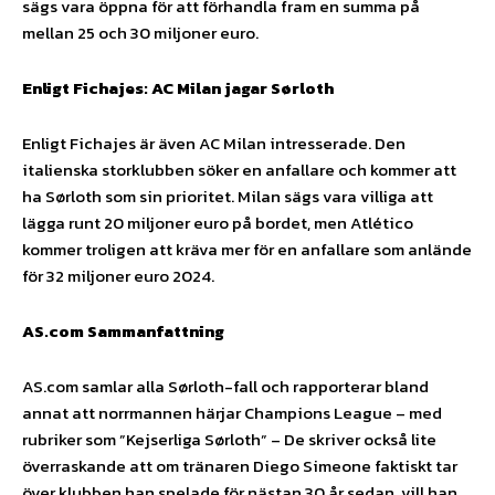
sägs vara öppna för att förhandla fram en summa på
mellan 25 och 30 miljoner euro.
Enligt Fichajes: AC Milan jagar Sørloth
Enligt Fichajes är även AC Milan intresserade. Den
italienska storklubben söker en anfallare och kommer att
ha Sørloth som sin prioritet. Milan sägs vara villiga att
lägga runt 20 miljoner euro på bordet, men Atlético
kommer troligen att kräva mer för en anfallare som anlände
för 32 miljoner euro 2024.
AS.com Sammanfattning
AS.com samlar alla Sørloth-fall och rapporterar bland
annat att norrmannen härjar Champions League – med
rubriker som ”Kejserliga Sørloth” – De skriver också lite
överraskande att om tränaren Diego Simeone faktiskt tar
över klubben han spelade för nästan 30 år sedan, vill han