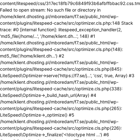
content/litespeed/css/317ec18fb79c6849f93b6afbffbbac92.css.tm
Failed to open stream: No such file or directory in
/home/klient.dhosting.pl/mboredam/f7.se/public_html/wp-
content/plugins/litespeed-cache/src/optimizer.cls.php:148 Stack
trace: #0 [internal function]: litespeed_exception_handler(2,
'md5_file(/home/...', '/home/klient.dh...', 148) #1
/home/klient.dhosting.pl/mboredam/f7.se/public_html/wp-
content/plugins/litespeed-cache/src/optimizer.cls.php(148):
md5_file('/home/klient.dh...') #2
/home/klient.dhosting.pl/mboredam/f7.se/public_html/wp-
content/plugins/litespeed-cache/src/optimize.cls.php(845):
LiteSpeed\Optimizer->serve('https://f7.se/j...', 'css', true, Array) #3
/home/klient.dhosting.pl/mboredam/f7.se/public_html/wp-
content/plugins/litespeed-cache/src/optimize.cls.php(338):
LiteSpeed\Optimize->_build_hash_url(Array) #4
/home/klient.dhosting.pl/mboredam/f7.se/public_html/wp-
content/plugins/litespeed-cache/src/optimize.cls.php(265):
LiteSpeed\Optimize->_optimize() #5
/home/klient.dhosting.pl/mboredam/f7.se/public_html/wp-
content/plugins/litespeed-cache/src/optimize.cls.php(226):
LiteSpeed\Optimize->_finalize('<!doctype html ...') #6