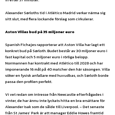
Alexander Sørloths tid i Atlético Madrid verkar närma sig
sitt slut, med flera lockande förslag som cirkulerar.
Aston Villas bud på 35 miljoner euro
Spanish Fichajes rapporterar att Aston Villa har lagt ett
konkret bud på Sørloth. Budet består av 30 miljoner euro i
fast kapital och 5 miljoner euro i rörliga belopp.
Norrmannen har kontrakt med Atlético till 2028 och har
imponerande 16 mål på 40 matcher den här säsongen. Villa
söker en fysisk anfallare med huvudbas, och Sørloth borde
passa den profilen perfekt.
Vi vet redan om intresse från Newcastle efterfrågades i
vinter, de har ännu inte lyckats hitta en bra ersättare för
Alexander Isak som de sålde till Liverpool. – Det senaste
från St James’ Park är att manager Eddie Howes framtid