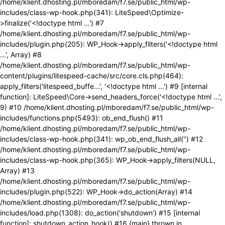
/home/klient.dhosting.pl/mboredam/f7.se/public_html/wp-
includes/class-wp-hook.php(341): LiteSpeed\Optimize-
>finalize('<!doctype html ...') #7
/home/klient.dhosting.pl/mboredam/f7.se/public_html/wp-
includes/plugin.php(205): WP_Hook->apply_filters('<!doctype html
...', Array) #8
/home/klient.dhosting.pl/mboredam/f7.se/public_html/wp-
content/plugins/litespeed-cache/src/core.cls.php(464):
apply_filters('litespeed_buffe...', '<!doctype html ...') #9 [internal
function]: LiteSpeed\Core->send_headers_force('<!doctype html ...',
9) #10 /home/klient.dhosting.pl/mboredam/f7.se/public_html/wp-
includes/functions.php(5493): ob_end_flush() #11
/home/klient.dhosting.pl/mboredam/f7.se/public_html/wp-
includes/class-wp-hook.php(341): wp_ob_end_flush_all('') #12
/home/klient.dhosting.pl/mboredam/f7.se/public_html/wp-
includes/class-wp-hook.php(365): WP_Hook->apply_filters(NULL,
Array) #13
/home/klient.dhosting.pl/mboredam/f7.se/public_html/wp-
includes/plugin.php(522): WP_Hook->do_action(Array) #14
/home/klient.dhosting.pl/mboredam/f7.se/public_html/wp-
includes/load.php(1308): do_action('shutdown') #15 [internal
function]: shutdown_action_hook() #16 {main} thrown in