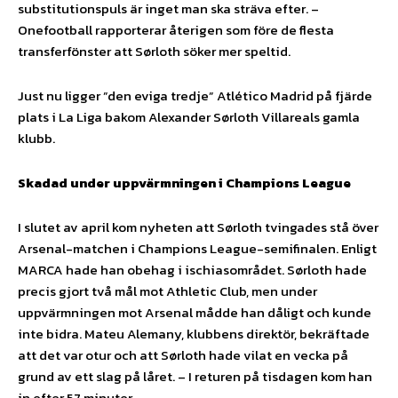
substitutionspuls är inget man ska sträva efter. –
Onefootball rapporterar återigen som före de flesta
transferfönster att Sørloth söker mer speltid.
Just nu ligger ”den eviga tredje” Atlético Madrid på fjärde
plats i La Liga bakom Alexander Sørloth Villareals gamla
klubb.
Skadad under uppvärmningen i Champions League
I slutet av april kom nyheten att Sørloth tvingades stå över
Arsenal-matchen i Champions League-semifinalen. Enligt
MARCA hade han obehag i ischiasområdet. Sørloth hade
precis gjort två mål mot Athletic Club, men under
uppvärmningen mot Arsenal mådde han dåligt och kunde
inte bidra. Mateu Alemany, klubbens direktör, bekräftade
att det var otur och att Sørloth hade vilat en vecka på
grund av ett slag på låret. – I returen på tisdagen kom han
in efter 57 minuter.