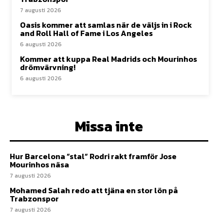
7 augusti 2026
Oasis kommer att samlas när de väljs in i Rock
and Roll Hall of Fame i Los Angeles
6 augusti 2026
Kommer att kuppa Real Madrids och Mourinhos
drömvärvning!
6 augusti 2026
Missa inte
Hur Barcelona ”stal” Rodri rakt framför Jose
Mourinhos näsa
7 augusti 2026
Mohamed Salah redo att tjäna en stor lön på
Trabzonspor
7 augusti 2026