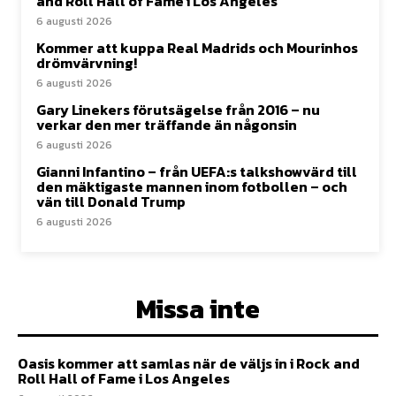
and Roll Hall of Fame i Los Angeles
6 augusti 2026
Kommer att kuppa Real Madrids och Mourinhos
drömvärvning!
6 augusti 2026
Gary Linekers förutsägelse från 2016 – nu
verkar den mer träffande än någonsin
6 augusti 2026
Gianni Infantino – från UEFA:s talkshowvärd till
den mäktigaste mannen inom fotbollen – och
vän till Donald Trump
6 augusti 2026
Missa inte
Oasis kommer att samlas när de väljs in i Rock and
Roll Hall of Fame i Los Angeles