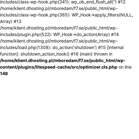
includes/class-wp-hook.php(341): wp_ob_end_flush_all('') #12
/home/klient.dhosting.pl/mboredam/f7.se/public_html/wp-
includes/class-wp-hook.php(365): WP_Hook->apply_filters(NULL,
Array) #13
/home/klient.dhosting.pl/mboredam/f7.se/public_html/wp-
includes/plugin.php(522): WP_Hook->do_action(Array) #14
/home/klient.dhosting.pl/mboredam/f7.se/public_html/wp-
includes/load.php(1308): do_action('shutdown') #15 [internal
function]: shutdown_action_hook() #16 {main} thrown in
/home/klient.dhosting.pl/mboredam/f7.se/public_html/wp-
content/plugins/litespeed-cache/src/optimizer.cls.php
on line
148