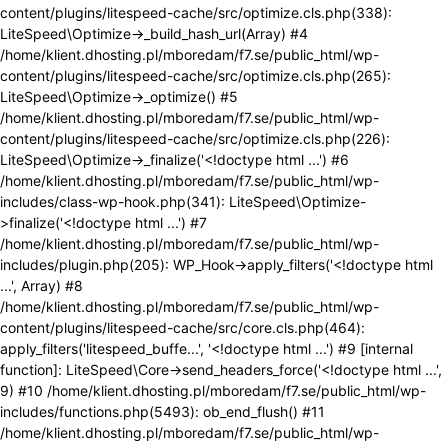
content/plugins/litespeed-cache/src/optimize.cls.php(338):
LiteSpeed\Optimize->_build_hash_url(Array) #4
/home/klient.dhosting.pl/mboredam/f7.se/public_html/wp-
content/plugins/litespeed-cache/src/optimize.cls.php(265):
LiteSpeed\Optimize->_optimize() #5
/home/klient.dhosting.pl/mboredam/f7.se/public_html/wp-
content/plugins/litespeed-cache/src/optimize.cls.php(226):
LiteSpeed\Optimize->_finalize('<!doctype html ...') #6
/home/klient.dhosting.pl/mboredam/f7.se/public_html/wp-
includes/class-wp-hook.php(341): LiteSpeed\Optimize-
>finalize('<!doctype html ...') #7
/home/klient.dhosting.pl/mboredam/f7.se/public_html/wp-
includes/plugin.php(205): WP_Hook->apply_filters('<!doctype html
...', Array) #8
/home/klient.dhosting.pl/mboredam/f7.se/public_html/wp-
content/plugins/litespeed-cache/src/core.cls.php(464):
apply_filters('litespeed_buffe...', '<!doctype html ...') #9 [internal
function]: LiteSpeed\Core->send_headers_force('<!doctype html ...',
9) #10 /home/klient.dhosting.pl/mboredam/f7.se/public_html/wp-
includes/functions.php(5493): ob_end_flush() #11
/home/klient.dhosting.pl/mboredam/f7.se/public_html/wp-