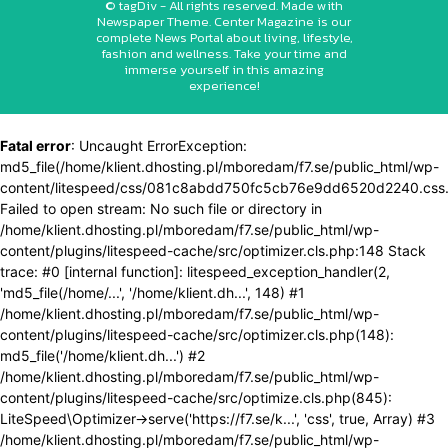
© tagDiv - All rights reserved. Made with
Newspaper Theme. Center Magazine is our
complete News Portal about living, lifestyle,
fashion and wellness. Take your time and
immerse yourself in this amazing
experience!
Fatal error
: Uncaught ErrorException:
md5_file(/home/klient.dhosting.pl/mboredam/f7.se/public_html/wp-
content/litespeed/css/081c8abdd750fc5cb76e9dd6520d2240.css.
Failed to open stream: No such file or directory in
/home/klient.dhosting.pl/mboredam/f7.se/public_html/wp-
content/plugins/litespeed-cache/src/optimizer.cls.php:148 Stack
trace: #0 [internal function]: litespeed_exception_handler(2,
'md5_file(/home/...', '/home/klient.dh...', 148) #1
/home/klient.dhosting.pl/mboredam/f7.se/public_html/wp-
content/plugins/litespeed-cache/src/optimizer.cls.php(148):
md5_file('/home/klient.dh...') #2
/home/klient.dhosting.pl/mboredam/f7.se/public_html/wp-
content/plugins/litespeed-cache/src/optimize.cls.php(845):
LiteSpeed\Optimizer->serve('https://f7.se/k...', 'css', true, Array) #3
/home/klient.dhosting.pl/mboredam/f7.se/public_html/wp-