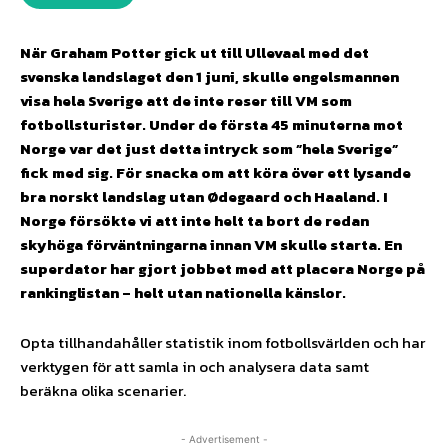
När Graham Potter gick ut till Ullevaal med det
svenska landslaget den 1 juni, skulle engelsmannen
visa hela Sverige att de inte reser till VM som
fotbollsturister. Under de första 45 minuterna mot
Norge var det just detta intryck som ”hela Sverige”
fick med sig. För snacka om att köra över ett lysande
bra norskt landslag utan Ødegaard och Haaland. I
Norge försökte vi att inte helt ta bort de redan
skyhöga förväntningarna innan VM skulle starta. En
superdator har gjort jobbet med att placera Norge på
rankinglistan – helt utan nationella känslor.
Opta tillhandahåller statistik inom fotbollsvärlden och har
verktygen för att samla in och analysera data samt
beräkna olika scenarier.
- Advertisement -