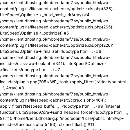
/home/klient.dhosting.pl/mboredam/f7.se/public_html/wp-
content/plugins/litespeed-cache/src/optimize.cls.php(338):
LiteSpeed\Optimize->_build_hash_url(Array) #4
/home/klient.dhosting.pl/mboredam/f7.se/public_html/wp-
content/plugins/litespeed-cache/src/optimize.cls.php(265):
LiteSpeed\Optimize->_optimize() #5
/home/klient.dhosting.pl/mboredam/f7.se/public_html/wp-
content/plugins/litespeed-cache/src/optimize.cls.php(226):
LiteSpeed\Optimize->_finalize('<!doctype html ...') #6
/home/klient.dhosting.pl/mboredam/f7.se/public_html/wp-
includes/class-wp-hook.php(341): LiteSpeed\Optimize-
>finalize('<!doctype html ...') #7
/home/klient.dhosting.pl/mboredam/f7.se/public_html/wp-
includes/plugin.php(205): WP_Hook->apply_filters('<!doctype html
...', Array) #8
/home/klient.dhosting.pl/mboredam/f7.se/public_html/wp-
content/plugins/litespeed-cache/src/core.cls.php(464):
apply_filters('litespeed_buffe...', '<!doctype html ...') #9 [internal
function]: LiteSpeed\Core->send_headers_force('<!doctype html ...',
9) #10 /home/klient.dhosting.pl/mboredam/f7.se/public_html/wp-
includes/functions.php(5493): ob_end_flush() #11