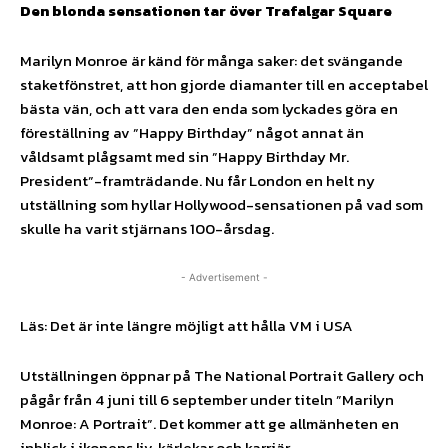
Den blonda sensationen tar över Trafalgar Square
Marilyn Monroe är känd för många saker: det svängande
staketfönstret, att hon gjorde diamanter till en acceptabel
bästa vän, och att vara den enda som lyckades göra en
föreställning av ”Happy Birthday” något annat än
våldsamt plågsamt med sin ”Happy Birthday Mr.
President”-framträdande. Nu får London en helt ny
utställning som hyllar Hollywood-sensationen på vad som
skulle ha varit stjärnans 100-årsdag.
- Advertisement -
Läs: Det är inte längre möjligt att hålla VM i USA
Utställningen öppnar på The National Portrait Gallery och
pågår från 4 juni till 6 september under titeln ”Marilyn
Monroe: A Portrait”. Det kommer att ge allmänheten en
inblick i ikonens liv, kärlekar och karriär.