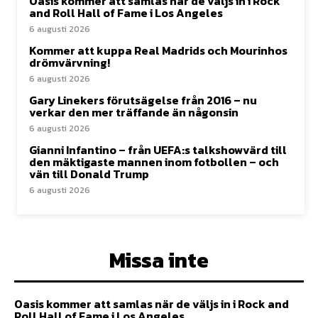
Oasis kommer att samlas när de väljs in i Rock
and Roll Hall of Fame i Los Angeles
6 augusti 2026
Kommer att kuppa Real Madrids och Mourinhos
drömvärvning!
6 augusti 2026
Gary Linekers förutsägelse från 2016 – nu
verkar den mer träffande än någonsin
6 augusti 2026
Gianni Infantino – från UEFA:s talkshowvärd till
den mäktigaste mannen inom fotbollen – och
vän till Donald Trump
6 augusti 2026
Missa inte
Oasis kommer att samlas när de väljs in i Rock and
Roll Hall of Fame i Los Angeles