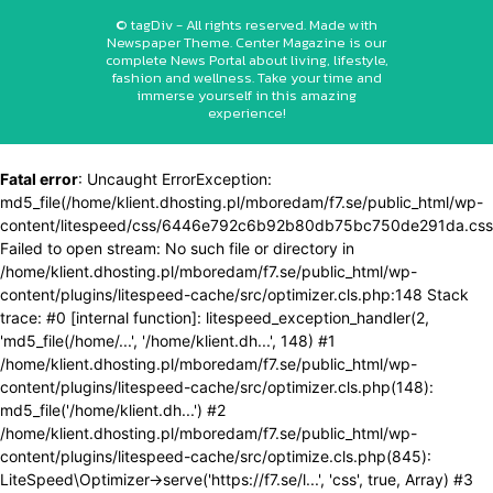
© tagDiv - All rights reserved. Made with
Newspaper Theme. Center Magazine is our
complete News Portal about living, lifestyle,
fashion and wellness. Take your time and
immerse yourself in this amazing
experience!
Fatal error
: Uncaught ErrorException:
md5_file(/home/klient.dhosting.pl/mboredam/f7.se/public_html/wp-
content/litespeed/css/6446e792c6b92b80db75bc750de291da.css
Failed to open stream: No such file or directory in
/home/klient.dhosting.pl/mboredam/f7.se/public_html/wp-
content/plugins/litespeed-cache/src/optimizer.cls.php:148 Stack
trace: #0 [internal function]: litespeed_exception_handler(2,
'md5_file(/home/...', '/home/klient.dh...', 148) #1
/home/klient.dhosting.pl/mboredam/f7.se/public_html/wp-
content/plugins/litespeed-cache/src/optimizer.cls.php(148):
md5_file('/home/klient.dh...') #2
/home/klient.dhosting.pl/mboredam/f7.se/public_html/wp-
content/plugins/litespeed-cache/src/optimize.cls.php(845):
LiteSpeed\Optimizer->serve('https://f7.se/l...', 'css', true, Array) #3