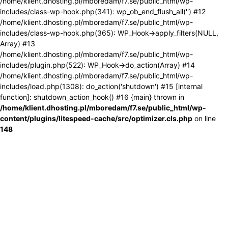
/home/klient.dhosting.pl/mboredam/f7.se/public_html/wp-
includes/class-wp-hook.php(341): wp_ob_end_flush_all('') #12
/home/klient.dhosting.pl/mboredam/f7.se/public_html/wp-
includes/class-wp-hook.php(365): WP_Hook->apply_filters(NULL,
Array) #13
/home/klient.dhosting.pl/mboredam/f7.se/public_html/wp-
includes/plugin.php(522): WP_Hook->do_action(Array) #14
/home/klient.dhosting.pl/mboredam/f7.se/public_html/wp-
includes/load.php(1308): do_action('shutdown') #15 [internal
function]: shutdown_action_hook() #16 {main} thrown in
/home/klient.dhosting.pl/mboredam/f7.se/public_html/wp-
content/plugins/litespeed-cache/src/optimizer.cls.php
on line
148