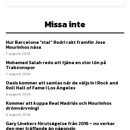
Missa inte
Hur Barcelona ”stal” Rodri rakt framför Jose
Mourinhos näsa
7 augusti 2026
Mohamed Salah redo att tjäna en stor lön på
Trabzonspor
7 augusti 2026
Oasis kommer att samlas när de väljs in i Rock and
Roll Hall of Fame i Los Angeles
6 augusti 2026
Kommer att kuppa Real Madrids och Mourinhos
drömvärvning!
6 augusti 2026
Gary Linekers förutsägelse från 2016 – nu verkar
den mer träffande än någonsin