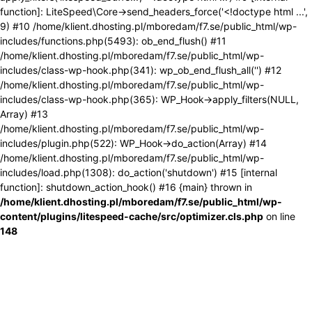
function]: LiteSpeed\Core->send_headers_force('<!doctype html ...',
9) #10 /home/klient.dhosting.pl/mboredam/f7.se/public_html/wp-
includes/functions.php(5493): ob_end_flush() #11
/home/klient.dhosting.pl/mboredam/f7.se/public_html/wp-
includes/class-wp-hook.php(341): wp_ob_end_flush_all('') #12
/home/klient.dhosting.pl/mboredam/f7.se/public_html/wp-
includes/class-wp-hook.php(365): WP_Hook->apply_filters(NULL,
Array) #13
/home/klient.dhosting.pl/mboredam/f7.se/public_html/wp-
includes/plugin.php(522): WP_Hook->do_action(Array) #14
/home/klient.dhosting.pl/mboredam/f7.se/public_html/wp-
includes/load.php(1308): do_action('shutdown') #15 [internal
function]: shutdown_action_hook() #16 {main} thrown in
/home/klient.dhosting.pl/mboredam/f7.se/public_html/wp-
content/plugins/litespeed-cache/src/optimizer.cls.php
on line
148