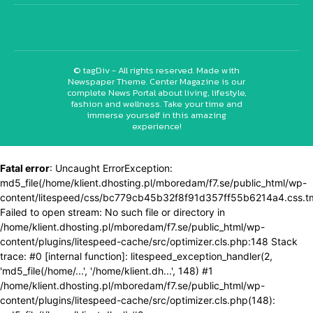
© tagDiv - All rights reserved. Made with
Newspaper Theme. Center Magazine is our
complete News Portal about living, lifestyle,
fashion and wellness. Take your time and
immerse yourself in this amazing
experience!
Fatal error
: Uncaught ErrorException:
md5_file(/home/klient.dhosting.pl/mboredam/f7.se/public_html/wp-
content/litespeed/css/bc779cb45b32f8f91d357ff55b6214a4.css.t
Failed to open stream: No such file or directory in
/home/klient.dhosting.pl/mboredam/f7.se/public_html/wp-
content/plugins/litespeed-cache/src/optimizer.cls.php:148 Stack
trace: #0 [internal function]: litespeed_exception_handler(2,
'md5_file(/home/...', '/home/klient.dh...', 148) #1
/home/klient.dhosting.pl/mboredam/f7.se/public_html/wp-
content/plugins/litespeed-cache/src/optimizer.cls.php(148):