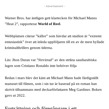
- Advertisement -
Warner Bros. har äntligen gett klartecken för Michael Manns
”Heat 2”, rapporterar
World of Reel
.
Webbplatsen citerar ”källor” som hävdar att studion är ”extremt
entusiastisk” över att inleda uppföljaren till en av de mest hyllade
kriminalthrillers genom tiderna.
Läs: Jhon Duran var ”förvirrad” av den strikta saudiarabiska
lagen som Cristiano Ronaldo inte behöver följa
Redan i mars blev det känt att Michael Mann hade färdigställt
manuset till filmen, som i sin tur är baserad på en roman han
skrivit tillsammans med deckarförfattaren Meg Gardiner. Boken
gavs ut 2022.
Fortsättning och föregångare i ett