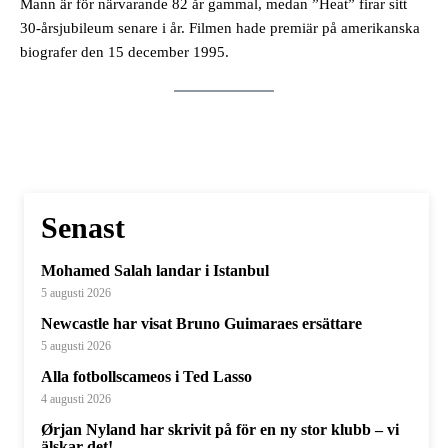
Mann är för närvarande 82 år gammal, medan ”Heat” firar sitt
30-årsjubileum senare i år. Filmen hade premiär på amerikanska
biografer den 15 december 1995.
Senast
Mohamed Salah landar i Istanbul
5 augusti 2026
Newcastle har visat Bruno Guimaraes ersättare
5 augusti 2026
Alla fotbollscameos i Ted Lasso
4 augusti 2026
Ørjan Nyland har skrivit på för en ny stor klubb – vi
älskar det!