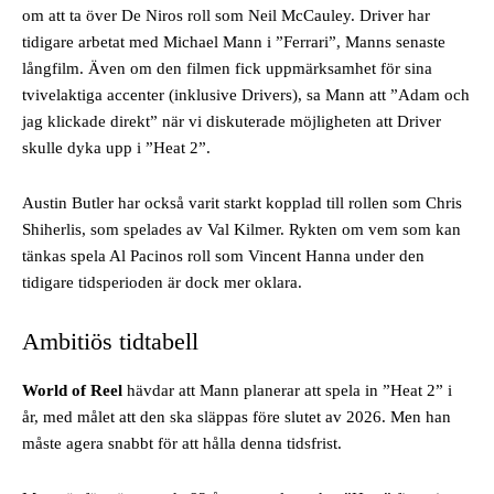
om att ta över De Niros roll som Neil McCauley. Driver har
tidigare arbetat med Michael Mann i ”Ferrari”, Manns senaste
långfilm. Även om den filmen fick uppmärksamhet för sina
tvivelaktiga accenter (inklusive Drivers), sa Mann att ”Adam och
jag klickade direkt” när vi diskuterade möjligheten att Driver
skulle dyka upp i ”Heat 2”.
Austin Butler har också varit starkt kopplad till rollen som Chris
Shiherlis, som spelades av Val Kilmer. Rykten om vem som kan
tänkas spela Al Pacinos roll som Vincent Hanna under den
tidigare tidsperioden är dock mer oklara.
Ambitiös tidtabell
World of Reel
hävdar att Mann planerar att spela in ”Heat 2” i
år, med målet att den ska släppas före slutet av 2026. Men han
måste agera snabbt för att hålla denna tidsfrist.