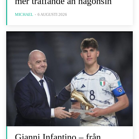
mer träffande än någonsin
MICHAEL
-
6 AUGUSTI 2026
Gianni Infantino – från