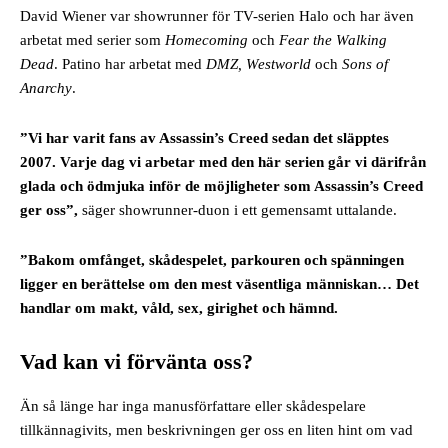
David Wiener var showrunner för TV-serien Halo och har även
arbetat med serier som
Homecoming
och
Fear the Walking
Dead
. Patino har arbetat med
DMZ,
Westworld
och
Sons of
Anarchy
.
”Vi har varit fans av Assassin’s Creed sedan det släpptes
2007. Varje dag vi arbetar med den här serien går vi därifrån
glada och ödmjuka inför de möjligheter som Assassin’s Creed
ger oss”,
säger showrunner-duon i ett gemensamt uttalande.
”Bakom omfånget, skådespelet, parkouren och spänningen
ligger en berättelse om den mest väsentliga människan… Det
handlar om makt, våld, sex, girighet och hämnd.
Vad kan vi förvänta oss?
Än så länge har inga manusförfattare eller skådespelare
tillkännagivits, men beskrivningen ger oss en liten hint om vad