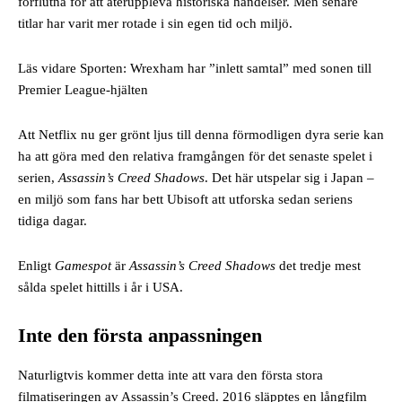
förflutna för att återuppleva historiska händelser. Men senare
titlar har varit mer rotade i sin egen tid och miljö.
Läs vidare Sporten: Wrexham har ”inlett samtal” med sonen till
Premier League-hjälten
Att Netflix nu ger grönt ljus till denna förmodligen dyra serie kan
ha att göra med den relativa framgången för det senaste spelet i
serien,
Assassin’s Creed Shadows
. Det här utspelar sig i Japan –
en miljö som fans har bett Ubisoft att utforska sedan seriens
tidiga dagar.
Enligt
Gamespot
är
Assassin’s Creed Shadows
det tredje mest
sålda spelet hittills i år i USA.
Inte den första anpassningen
Naturligtvis kommer detta inte att vara den första stora
filmatiseringen av Assassin’s Creed. 2016 släpptes en långfilm