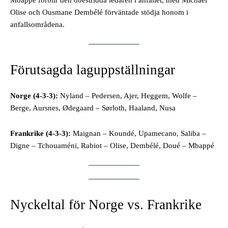
Mbappé förblir den obestridda ledaren i anfallet, med Michael
Olise och Ousmane Dembélé förväntade stödja honom i
anfallsområdena.
Förutsagda laguppställningar
Norge (4-3-3):
Nyland – Pedersen, Ajer, Heggem, Wolfe –
Berge, Aursnes, Ødegaard – Sørloth, Haaland, Nusa
Frankrike (4-3-3):
Maignan – Koundé, Upamecano, Saliba –
Digne – Tchouaméni, Rabiot – Olise, Dembélé, Doué – Mbappé
Nyckeltal för Norge vs. Frankrike