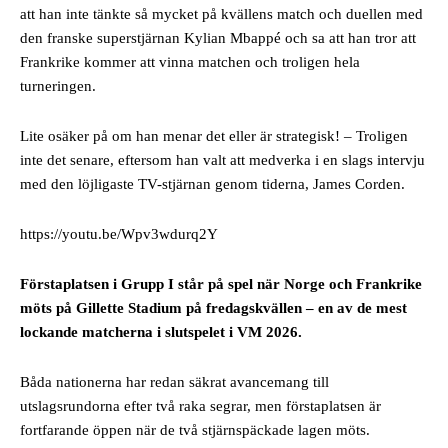
att han inte tänkte så mycket på kvällens match och duellen med
den franske superstjärnan Kylian Mbappé och sa att han tror att
Frankrike kommer att vinna matchen och troligen hela
turneringen.
Lite osäker på om han menar det eller är strategisk! – Troligen
inte det senare, eftersom han valt att medverka i en slags intervju
med den löjligaste TV-stjärnan genom tiderna, James Corden.
https://youtu.be/Wpv3wdurq2Y
Förstaplatsen i Grupp I står på spel när Norge och Frankrike
möts på Gillette Stadium på fredagskvällen – en av de mest
lockande matcherna i slutspelet i VM 2026.
Båda nationerna har redan säkrat avancemang till
utslagsrundorna efter två raka segrar, men förstaplatsen är
fortfarande öppen när de två stjärnspäckade lagen möts.