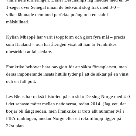
vinna hela turneringen. Didier Deschamps lag inledde med en 3-
1-seger över Senegal innan de bekvämt slog Irak med 3-0 –
vilket lämnade dem med perfekta poäng och en stabil
målskillnad.
Kylian Mbappé har varit i toppform och gjort fyra mål – precis
som Haaland – och har återigen visat att han är Frankrikes
obestridda anfallsledare.
Frankrike behöver bara oavgjort för att säkra förstaplatsen, men
deras imponerande insats hittills tyder på att de siktar på en vinst
och en full pott.
Les Bleus har också historien på sin sida: De slog Norge med 4-0
i det senaste mötet mellan nationerna, redan 2014. (Jag vet, det
börjar bli långt sedan, men Frankrike är trots allt nummer två i
FIFA-rankingen, medan Norge efter ett rekordhopp ligger på
22:a plats.