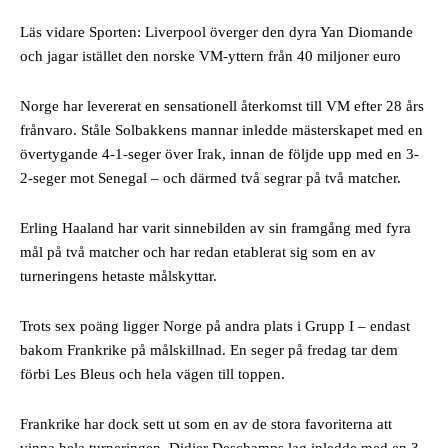
Läs vidare Sporten: Liverpool överger den dyra Yan Diomande
och jagar istället den norske VM-yttern från 40 miljoner euro
Norge har levererat en sensationell återkomst till VM efter 28 års
frånvaro. Ståle Solbakkens mannar inledde mästerskapet med en
övertygande 4-1-seger över Irak, innan de följde upp med en 3-
2-seger mot Senegal – och därmed två segrar på två matcher.
Erling Haaland har varit sinnebilden av sin framgång med fyra
mål på två matcher och har redan etablerat sig som en av
turneringens hetaste målskyttar.
Trots sex poäng ligger Norge på andra plats i Grupp I – endast
bakom Frankrike på målskillnad. En seger på fredag tar dem
förbi Les Bleus och hela vägen till toppen.
Frankrike har dock sett ut som en av de stora favoriterna att