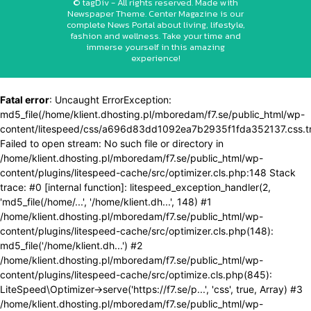
© tagDiv - All rights reserved. Made with
Newspaper Theme. Center Magazine is our
complete News Portal about living, lifestyle,
fashion and wellness. Take your time and
immerse yourself in this amazing
experience!
Fatal error
: Uncaught ErrorException:
md5_file(/home/klient.dhosting.pl/mboredam/f7.se/public_html/wp-
content/litespeed/css/a696d83dd1092ea7b2935f1fda352137.css.t
Failed to open stream: No such file or directory in
/home/klient.dhosting.pl/mboredam/f7.se/public_html/wp-
content/plugins/litespeed-cache/src/optimizer.cls.php:148 Stack
trace: #0 [internal function]: litespeed_exception_handler(2,
'md5_file(/home/...', '/home/klient.dh...', 148) #1
/home/klient.dhosting.pl/mboredam/f7.se/public_html/wp-
content/plugins/litespeed-cache/src/optimizer.cls.php(148):
md5_file('/home/klient.dh...') #2
/home/klient.dhosting.pl/mboredam/f7.se/public_html/wp-
content/plugins/litespeed-cache/src/optimize.cls.php(845):
LiteSpeed\Optimizer->serve('https://f7.se/p...', 'css', true, Array) #3
/home/klient.dhosting.pl/mboredam/f7.se/public_html/wp-