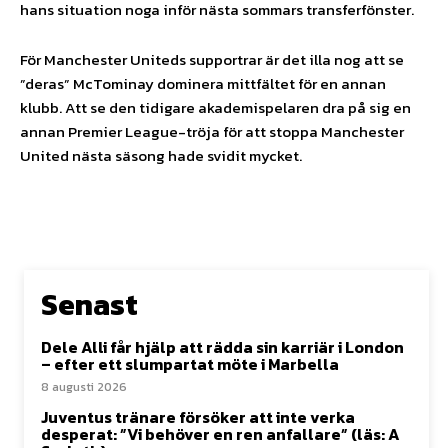
hans situation noga inför nästa sommars transferfönster.
För Manchester Uniteds supportrar är det illa nog att se
”deras” McTominay dominera mittfältet för en annan
klubb. Att se den tidigare akademispelaren dra på sig en
annan Premier League-tröja för att stoppa Manchester
United nästa säsong hade svidit mycket.
Senast
Dele Alli får hjälp att rädda sin karriär i London
– efter ett slumpartat möte i Marbella
8 augusti 2026
Juventus tränare försöker att inte verka
desperat: ”Vi behöver en ren anfallare” (läs: A