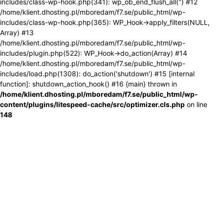
includes/class-wp-hook.php(341): wp_ob_end_flush_all('') #12
/home/klient.dhosting.pl/mboredam/f7.se/public_html/wp-
includes/class-wp-hook.php(365): WP_Hook->apply_filters(NULL,
Array) #13
/home/klient.dhosting.pl/mboredam/f7.se/public_html/wp-
includes/plugin.php(522): WP_Hook->do_action(Array) #14
/home/klient.dhosting.pl/mboredam/f7.se/public_html/wp-
includes/load.php(1308): do_action('shutdown') #15 [internal
function]: shutdown_action_hook() #16 {main} thrown in
/home/klient.dhosting.pl/mboredam/f7.se/public_html/wp-
content/plugins/litespeed-cache/src/optimizer.cls.php
on line
148