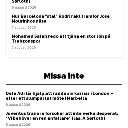
Sørloth)
8 augusti 2026
Hur Barcelona ”stal” Rodri rakt framför Jose
Mourinhos näsa
7 augusti 2026
Mohamed Salah redo att tjäna en stor lön på
Trabzonspor
7 augusti 2026
Missa inte
Dele Alli får hjälp att rädda sin karriär i London –
efter ett slumpartat möte i Marbella
8 augusti 2026
Juventus tränare försöker att inte verka desperat:
”Vi behöver en ren anfallare” (läs: A Sørloth)
8 augusti 2026