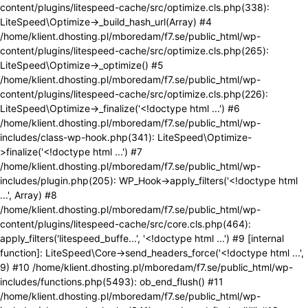
content/plugins/litespeed-cache/src/optimize.cls.php(338):
LiteSpeed\Optimize->_build_hash_url(Array) #4
/home/klient.dhosting.pl/mboredam/f7.se/public_html/wp-
content/plugins/litespeed-cache/src/optimize.cls.php(265):
LiteSpeed\Optimize->_optimize() #5
/home/klient.dhosting.pl/mboredam/f7.se/public_html/wp-
content/plugins/litespeed-cache/src/optimize.cls.php(226):
LiteSpeed\Optimize->_finalize('<!doctype html ...') #6
/home/klient.dhosting.pl/mboredam/f7.se/public_html/wp-
includes/class-wp-hook.php(341): LiteSpeed\Optimize-
>finalize('<!doctype html ...') #7
/home/klient.dhosting.pl/mboredam/f7.se/public_html/wp-
includes/plugin.php(205): WP_Hook->apply_filters('<!doctype html
...', Array) #8
/home/klient.dhosting.pl/mboredam/f7.se/public_html/wp-
content/plugins/litespeed-cache/src/core.cls.php(464):
apply_filters('litespeed_buffe...', '<!doctype html ...') #9 [internal
function]: LiteSpeed\Core->send_headers_force('<!doctype html ...',
9) #10 /home/klient.dhosting.pl/mboredam/f7.se/public_html/wp-
includes/functions.php(5493): ob_end_flush() #11
/home/klient.dhosting.pl/mboredam/f7.se/public_html/wp-