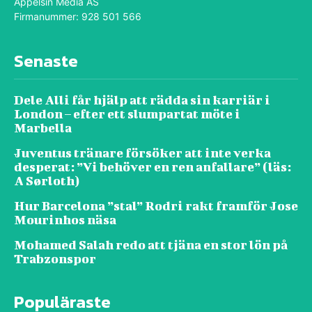
Appelsin Media AS
Firmanummer: 928 501 566
Senaste
Dele Alli får hjälp att rädda sin karriär i
London – efter ett slumpartat möte i
Marbella
Juventus tränare försöker att inte verka
desperat: ”Vi behöver en ren anfallare” (läs:
A Sørloth)
Hur Barcelona ”stal” Rodri rakt framför Jose
Mourinhos näsa
Mohamed Salah redo att tjäna en stor lön på
Trabzonspor
Populäraste