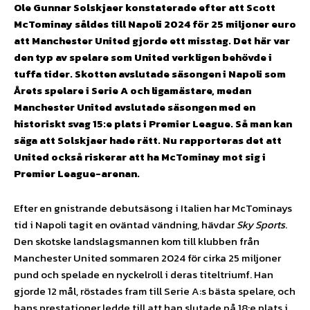
Ole Gunnar Solskjaer konstaterade efter att Scott
McTominay såldes till Napoli 2024 för 25 miljoner euro
att Manchester United gjorde ett misstag. Det här var
den typ av spelare som United verkligen behövde i
tuffa tider. Skotten avslutade säsongen i Napoli som
Årets spelare i Serie A och ligamästare, medan
Manchester United avslutade säsongen med en
historiskt svag 15:e plats i Premier League. Så man kan
säga att Solskjaer hade rätt. Nu rapporteras det att
United också riskerar att ha McTominay mot sig i
Premier League-arenan.
Efter en gnistrande debutsäsong i Italien har McTominays
tid i Napoli tagit en oväntad vändning, hävdar
Sky Sports
.
Den skotske landslagsmannen kom till klubben från
Manchester United sommaren 2024 för cirka 25 miljoner
pund och spelade en nyckelroll i deras titeltriumf. Han
gjorde 12 mål, röstades fram till Serie A:s bästa spelare, och
hans prestationer ledde till att han slutade på 18:e plats i