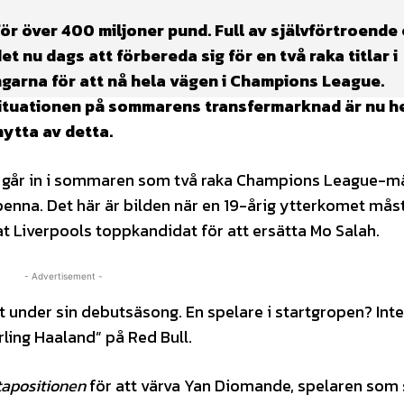
r över 400 miljoner pund. Full av självförtroende 
 nu dags att förbereda sig för en två raka titlar i
garna för att nå hela vägen i Champions League.
. Situationen på sommarens transfermarknad är nu h
nytta av detta.
SG går in i sommaren som två raka Champions League-m
penna. Det här är bilden när en 19-årig ytterkomet mås
pat Liverpools toppkandidat för att ersätta Mo Salah.
- Advertisement -
t under sin debutsäsong. En spelare i startgropen? Inte
ling Haaland” på Red Bull.
tapositionen
för att värva Yan Diomande, spelaren som 