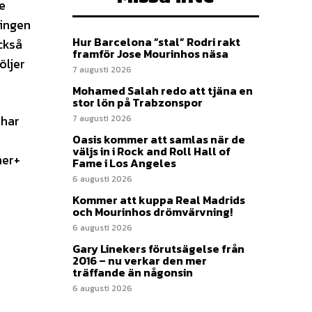
e
ringen
Hur Barcelona ”stal” Rodri rakt
ckså
framför Jose Mourinhos näsa
öljer
7 augusti 2026
Mohamed Salah redo att tjäna en
stor lön på Trabzonspor
 har
7 augusti 2026
Oasis kommer att samlas när de
väljs in i Rock and Roll Hall of
ner+
Fame i Los Angeles
6 augusti 2026
Kommer att kuppa Real Madrids
och Mourinhos drömvärvning!
6 augusti 2026
Gary Linekers förutsägelse från
2016 – nu verkar den mer
träffande än någonsin
6 augusti 2026