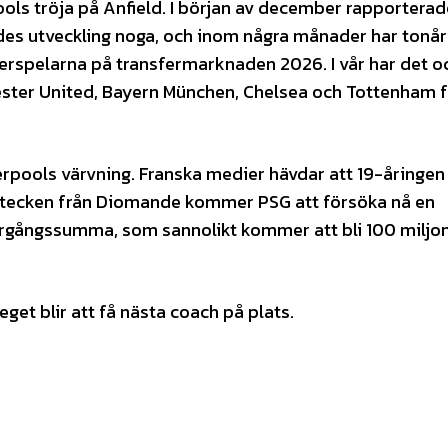
ols tröja på Anfield. I början av december rapporterad
des utveckling noga, och inom några månader har tonå
tterspelarna på transfermarknaden 2026. I vår har det o
ester United, Bayern München, Chelsea och Tottenham f
erpools värvning. Franska medier hävdar att 19-åringen
artecken från Diomande kommer PSG att försöka nå en
gångssumma, som sannolikt kommer att bli 100 miljo
get blir att få nästa coach på plats.