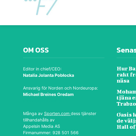
OM OSS
Sena
Hur Ba
Editor in chief/CEO:
rakt f
Natalia Jolanta Pobłocka
näsa
Ansvarig för Norden och Nordeuropa:
Mohame
Michael Breines Oredam
tjäna e
michael@sporten.com
Trabz
Många av
Sporten.com
dess tjänster
Oasis 
tillhandahålls av
de välj
Appelsin Media AS
Hall of
Firmanummer: 928 501 566