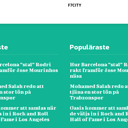
F7CITY
ste
Populäraste
rcelona ”stal” Rodri
Hur Barcelona ”stal” 
ramför Jose Mourinhos
rakt framför Jose Mo
näsa
d Salah redo att
Mohamed Salah redo a
n stor lön på
tjäna en stor lön på
onspor
Trabzonspor
kommer att samlas när
Oasis kommer att saml
s in i Rock and Roll
de väljs in i Rock and 
 Fame i Los Angeles
Hall of Fame i Los Ang