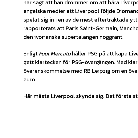
har sagt att han drömmer om att bära Liverpo
engelska medier att Liverpool följde Dioman
spelat sig in i en av de mest eftertraktade y
rapporterats att Paris Saint-Germain, Manch
den ivorianska supertalangen noggrant.
Enligt
Foot Mercato
håller PSG på att kapa Liv
gett klartecken för PSG-övergången. Med kl
överenskommelse med RB Leipzig om en över
euro
Här måste Liverpool skynda sig. Det första ste