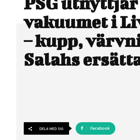
PSG utnyttjar
vakuumet i Li
– kupp, värvn
Salahs ersätt
Facebook
DELA MED SIG