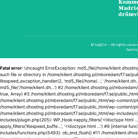
Kommer
Madrid
drömv
© tagDiv - All rights res
fashio
Fatal error
: Uncaught ErrorException: md5_file(/home/klient.dhos
such file or directory in /home/klient.dhosting.pl/mboredam/f7.se/pu
litespeed_exception_handler(2, 'md5_file(/home/...', '/home/klient.d
md5_file('/home/klient.dh...') #2 /home/klient.dhosting.pl/mboredam/
true, Array) #3 /home/klient.dhosting.pl/mboredam/f7.se/public_htm
/home/klient.dhosting.pl/mboredam/f7.se/public_html/wp-content/pl
/home/klient.dhosting.pl/mboredam/f7.se/public_html/wp-content/plug
/home/klient.dhosting.pl/mboredam/f7.se/public_html/wp-includes/cl
includes/plugin.php(205): WP_Hook->apply_filters('<!doctype html ..
apply_filters('litespeed_buffe...', '<!doctype html ...') #9 [interna
includes/functions.php(5493): ob_end_flush() #11 /home/klient.dhos