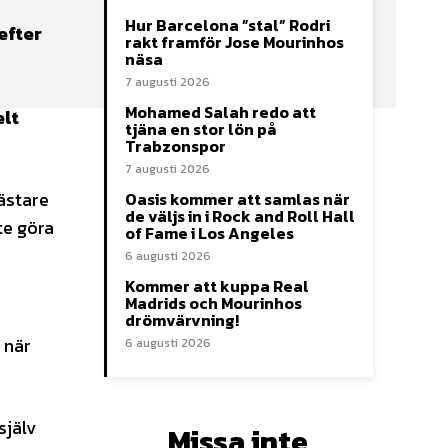
Hur Barcelona ”stal” Rodri
efter
rakt framför Jose Mourinhos
näsa
7 augusti 2026
Mohamed Salah redo att
elt
tjäna en stor lön på
Trabzonspor
7 augusti 2026
ästare
Oasis kommer att samlas när
de väljs in i Rock and Roll Hall
te göra
of Fame i Los Angeles
6 augusti 2026
Kommer att kuppa Real
Madrids och Mourinhos
drömvärvning!
 när
6 augusti 2026
själv
Missa inte