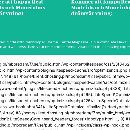
 att kuppa Real
Kommer att kuppa Rea
s och Mourinhos
Madrids och Mourinh
ärvning!
drömvärvning!
erved. Made with Newspaper Theme. Center Magazine is our complete News Porta
n and wellness. Take your time and immerse yourself in this amazing expe
ting.pl/mboredam/f7.se/public_html/wp-content/litespeed/css/23f3
blic_html/wp-content/plugins/litespeed-cache/src/optimizer.cls.php:1
h...', 148) #1 /home/klient.dhosting.pl/mboredam/f7.se/public_html/w
f7.se/public_html/wp-content/plugins/litespeed-cache/src/optimize.cls
l/wp-content/plugins/litespeed-cache/src/optimize.cls.php(338): Li
ugins/litespeed-cache/src/optimize.cls.php(265): LiteSpeed\Optimiz
ins/litespeed-cache/src/optimize.cls.php(226): LiteSpeed\Optimize->
ass-wp-hook.php(341): LiteSpeed\Optimize->finalize('<!doctype html
.', Array) #8 /home/klient.dhosting.pl/mboredam/f7.se/public_html/w
l function]: LiteSpeed\Core->send_headers_force('<!doctype html ...', 
ting.pl/mboredam/f7.se/public_html/wp-includes/class-wp-hook.php(3