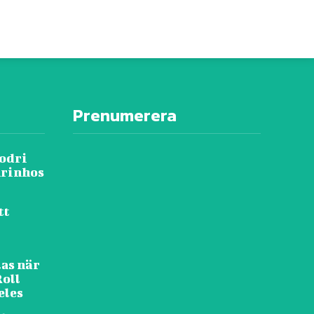
Prenumerera
Rodri
urinhos
tt
as när
Roll
eles