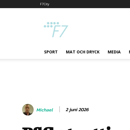
F7City
F7
SPORT
MAT OCH DRYCK
MEDIA
2 juni 2026
Michael