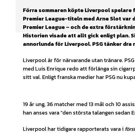
Förra sommaren köpte Liverpool spelare fö
Premier League-titeln med Arne Slot var det
Premier League – och de extra förstärknin
Historien visade att allt gick enligt plan
annorlunda för Liverpool. PSG tänker dra 
Liverpool är för närvarande utan tränare. P
med Luis Enrique redo att förlänga sin cigarr
sitt val. Enligt franska medier har PSG nu ku
19 år ung, 36 matcher med 13 mål och 10 assis
han anses vara ”den största talangen sedan Er
Liverpool har tidigare rapporterats vara i
förs