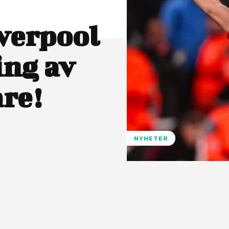
verpool
ing av
are!
NYHETER