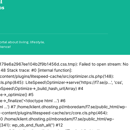
l
os
l about living, lifestyle,
rience!
462179e6a2967ee104b2f9b1456d.css.tmp): Failed to open stream: No
48 Stack trace: #0 [internal function]:
p-content/plugins/litespeed-cache/src/optimizer.cls.php(148):
.php(845): LiteSpeed\Optimizer->serve('https://f7.se/p...', 'css',
teSpeed\Optimize->_build_hash_url(Array) #4
e->_optimize() #5
_finalize('<!doctype html ...') #6
 ...') #7 /home/klient.dhosting.pl/mboredam/f7.se/public_html/wp-
p-content/plugins/litespeed-cache/src/core.cls.php(464):
9) #10 /home/klient.dhosting.pl/mboredam/f7.se/public_html/wp-
41): wp_ob_end_flush_all('') #12