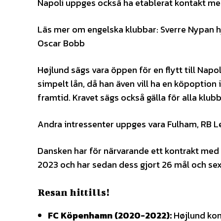
Napoli uppges också ha etablerat kontakt me
Läs mer om engelska klubbar: Sverre Nypan hj
Oscar Bobb
Højlund sägs vara öppen för en flytt till Napol
simpelt lån, då han även vill ha en köpoption 
framtid. Kravet sägs också gälla för alla klubb
Andra intressenter uppges vara Fulham, RB Le
Dansken har för närvarande ett kontrakt med 
2023 och har sedan dess gjort 26 mål och se
Resan hittills!
FC Köpenhamn (2020-2022):
Højlund kom