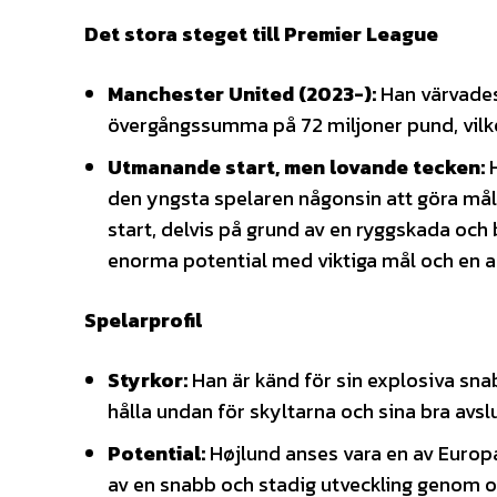
Det stora steget till Premier League
Manchester United (2023-):
Han värvades
övergångssumma på 72 miljoner pund, vilke
Utmanande start, men lovande tecken:
H
den yngsta spelaren någonsin att göra mål 
start, delvis på grund av en ryggskada och 
enorma potential med viktiga mål och en all
Spelarprofil
Styrkor:
Han är känd för sin explosiva snab
hålla undan för skyltarna och sina bra avs
Potential:
Højlund anses vara en av Europa
av en snabb och stadig utveckling genom oli