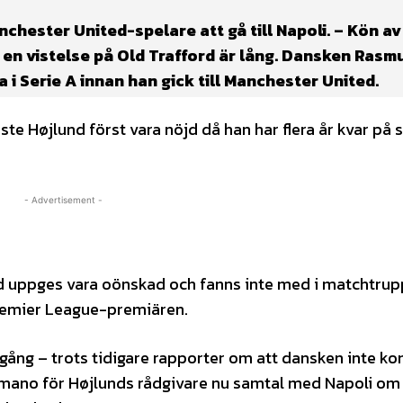
anchester United-spelare att gå till Napoli. – Kön av
 en vistelse på Old Trafford är lång. Dansken Rasm
 i Serie A innan han gick till Manchester United.
ste Højlund först vara nöjd då han har flera år kvar på s
- Advertisement -
d uppges vara oönskad och fanns inte med i matchtrup
Premier League-premiären.
rgång – trots tidigare rapporter om att dansken inte 
Romano för Højlunds rådgivare nu samtal med Napoli om e