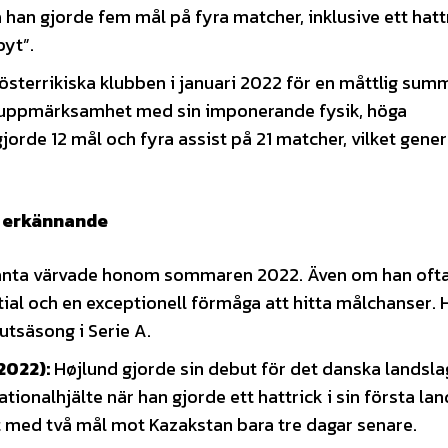
an gjorde fem mål på fyra matcher, inklusive ett hatt
byt”.
 österrikiska klubben i januari 2022 för en måttlig sum
ll uppmärksamhet med sin imponerande fysik, höga
orde 12 mål och fyra assist på 21 matcher, vilket gene
lt erkännande
lanta värvade honom sommaren 2022. Även om han ofta
ial och en exceptionell förmåga att hitta målchanser. 
utsäsong i Serie A.
2022):
Højlund gjorde sin debut för det danska landslag
ionalhjälte när han gjorde ett hattrick i sin första l
t med två mål mot Kazakstan bara tre dagar senare.