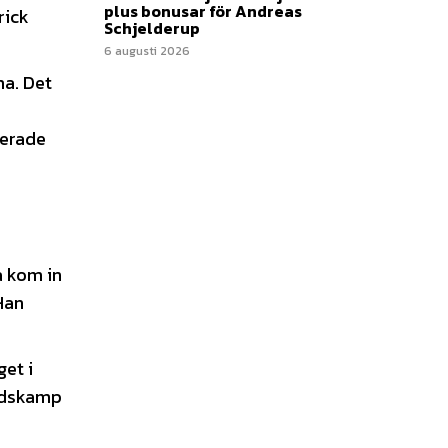
plus bonusar för Andreas
rick
Schjelderup
6 augusti 2026
ma. Det
rerade
 kom in
Han
et i
andskamp