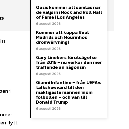
Oasis kommer att samlas när
de väljs in i Rock and Roll Hall
of Fame i Los Angeles
us
6 augusti 2026
Kommer att kuppa Real
Madrids och Mourinhos
itt
drömvärvning!
6 augusti 2026
Gary Linekers förutsägelse
från 2016 – nu verkar den mer
träffande än någonsin
6 augusti 2026
Gianni Infantino – från UEFA:s
talkshowvärd till den
pen i
mäktigaste mannen inom
fotbollen – och vän till
Donald Trump
6 augusti 2026
kommer
n flytt.