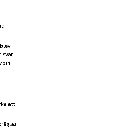
ad
 blev
n svår
v sin
rka att
präglas