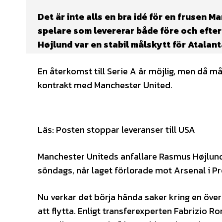
Det är inte alls en bra idé för en frusen M
spelare som levererar både före och efter
Højlund var en stabil målskytt för Atalanta
En återkomst till Serie A är möjlig, men då må
kontrakt med Manchester United.
Läs: Posten stoppar leveranser till USA
Manchester Uniteds anfallare Rasmus Højlun
söndags, när laget förlorade mot Arsenal i 
Nu verkar det börja hända saker kring en öve
att flytta. Enligt transferexperten Fabrizio 