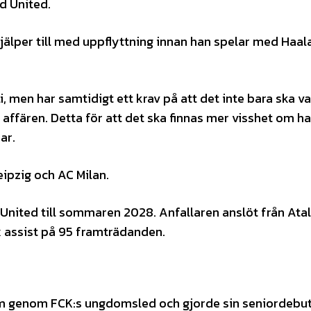
d United.
älper till med uppflyttning innan han spelar med Haal
i, men har samtidigt ett krav på att det inte bara ska va
i affären. Detta för att det ska finnas mer visshet om h
ar.
ipzig och AC Milan.
United till sommaren 2028. Anfallaren anslöt från Ata
x assist på 95 framträdanden.
 genom FCK:s ungdomsled och gjorde sin seniordebu