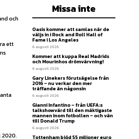
Missa inte
and och
Oasis kommer att samlas när de
väljs in i Rock and Roll Hall of
Fame i Los Angeles
ra ett
6 augusti 2026
ans
Kommer att kuppa Real Madrids
och Mourinhos drömvärvning!
6 augusti 2026
Gary Linekers förutsägelse från
2016 – nu verkar den mer
träffande än någonsin
lanta
6 augusti 2026
Gianni Infantino – från UEFA:s
talkshowvärd till den mäktigaste
mannen inom fotbollen – och vän
till Donald Trump
6 augusti 2026
t 2020.
Tottenham bjöd 55 miljoner euro