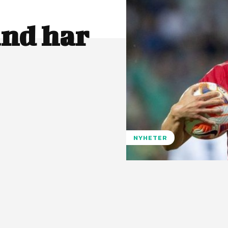
nd har
NYHETER