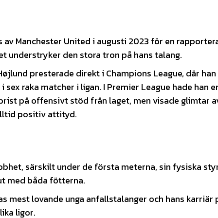
 av Manchester United i augusti 2023 för en rapporter
t understryker den stora tron på hans talang.
øjlund presterade direkt i Champions League, där han
i sex raka matcher i ligan. I Premier League hade han e
brist på offensivt stöd från laget, men visade glimtar a
tid positiv attityd.
bhet, särskilt under de första meterna, sin fysiska sty
lut med båda fötterna.
s mest lovande unga anfallstalanger och hans karriär 
ka ligor.