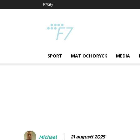
F7City
F7
SPORT
MAT OCH DRYCK
MEDIA
21 augusti 2025
Michael