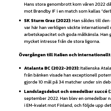
Hans stora genombrott kom våren 2022 då h
mot Brøndby IF i en match som kallas ”der
SK Sturm Graz (2022):
Han såldes till den
var här han verkligen väckte internatione
arbetskapacitet och goda målkänsla. Han gj
mycket intresse från de stora ligorna.
Övergången till Italien och internationel
Atalanta BC (2022-2023):
Italienska Ata
från bänken visade han exceptionell potent
gjorde 10 mål på 34 matcher under sin deb
Landslagsdebut och omedelbar succé (
september 2022. Han blev en omedelbar nat
i EM-kvalet mot Finland, och följde upp de