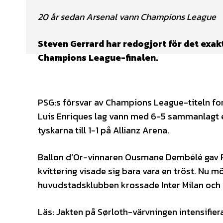
20 år sedan Arsenal vann Champions League
Steven Gerrard har redogjort för det exak
Champions League-finalen.
PSG:s försvar av Champions League-titeln fo
Luis Enriques lag vann med 6-5 sammanlagt ef
tyskarna till 1-1 på Allianz Arena.
Ballon d’Or-vinnaren Ousmane Dembélé gav PS
kvittering visade sig bara vara en tröst. Nu m
huvudstadsklubben krossade Inter Milan och 
Läs: Jakten på Sørloth-värvningen intensifier