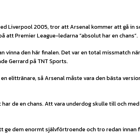
d Liverpool 2005, tror att Arsenal kommer att gå in 
på att Premier League-ledarna ”absolut har en chans”.
an vinna den här finalen. Det var en total missmatch när
ade Gerrard på TNT Sports.
 en elittränare, så Arsenal måste vara den bästa versio
 har de en chans. Att vara underdog skulle till och me
 ge dem enormt självförtroende och tro redan innan f