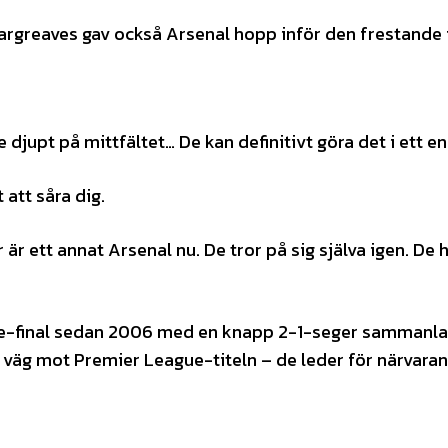
rgreaves gav också Arsenal hopp inför den frestande f
djupt på mittfältet… De kan definitivt göra det i ett en
att såra dig.
är ett annat Arsenal nu. De tror på sig själva igen. De 
ue-final sedan 2006 med en knapp 2-1-seger sammanla
på väg mot Premier League-titeln – de leder för närvar