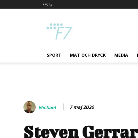
F7City
F7
SPORT
MAT OCH DRYCK
MEDIA
7 maj 2026
Michael
Steven Gerra