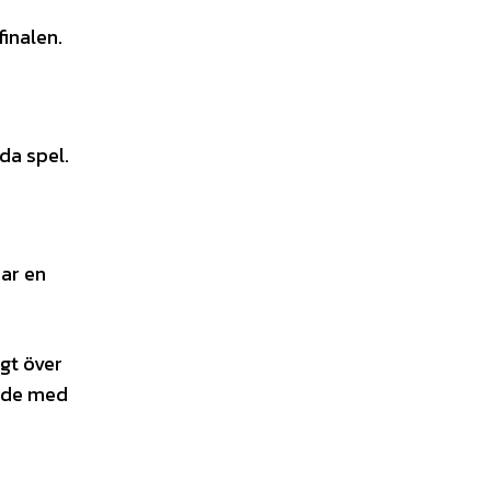
inalen.
da spel.
har en
gt över
ande med