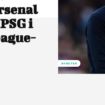
Arsenal
 PSG i
ague-
NYHETER