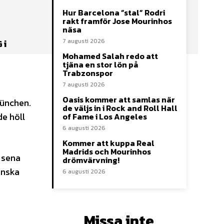
Hur Barcelona ”stal” Rodri
rakt framför Jose Mourinhos
näsa
7 augusti 2026
 i
Mohamed Salah redo att
tjäna en stor lön på
Trabzonspor
7 augusti 2026
Oasis kommer att samlas när
München.
de väljs in i Rock and Roll Hall
de höll
of Fame i Los Angeles
6 augusti 2026
Kommer att kuppa Real
Madrids och Mourinhos
 sena
drömvärvning!
anska
6 augusti 2026
Missa inte