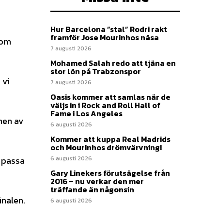
Hur Barcelona ”stal” Rodri rakt
framför Jose Mourinhos näsa
som
7 augusti 2026
Mohamed Salah redo att tjäna en
stor lön på Trabzonspor
 vi
7 augusti 2026
Oasis kommer att samlas när de
väljs in i Rock and Roll Hall of
Fame i Los Angeles
nen av
6 augusti 2026
Kommer att kuppa Real Madrids
och Mourinhos drömvärvning!
d passa
6 augusti 2026
Gary Linekers förutsägelse från
2016 – nu verkar den mer
träffande än någonsin
inalen.
6 augusti 2026