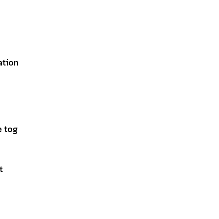
ation
e tog
t