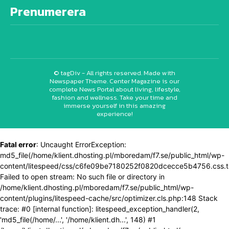
Prenumerera
© tagDiv - All rights reserved. Made with
Newspaper Theme. Center Magazine is our
complete News Portal about living, lifestyle,
fashion and wellness. Take your time and
immerse yourself in this amazing
experience!
Fatal error
: Uncaught ErrorException:
md5_file(/home/klient.dhosting.pl/mboredam/f7.se/public_html/wp-
content/litespeed/css/c6fe09be7180252f0820dcecce5b4756.css.t
Failed to open stream: No such file or directory in
/home/klient.dhosting.pl/mboredam/f7.se/public_html/wp-
content/plugins/litespeed-cache/src/optimizer.cls.php:148 Stack
trace: #0 [internal function]: litespeed_exception_handler(2,
'md5_file(/home/...', '/home/klient.dh...', 148) #1