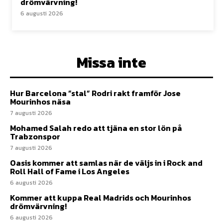
drömvärvning!
6 augusti 2026
Missa inte
Hur Barcelona ”stal” Rodri rakt framför Jose
Mourinhos näsa
7 augusti 2026
Mohamed Salah redo att tjäna en stor lön på
Trabzonspor
7 augusti 2026
Oasis kommer att samlas när de väljs in i Rock and
Roll Hall of Fame i Los Angeles
6 augusti 2026
Kommer att kuppa Real Madrids och Mourinhos
drömvärvning!
6 augusti 2026