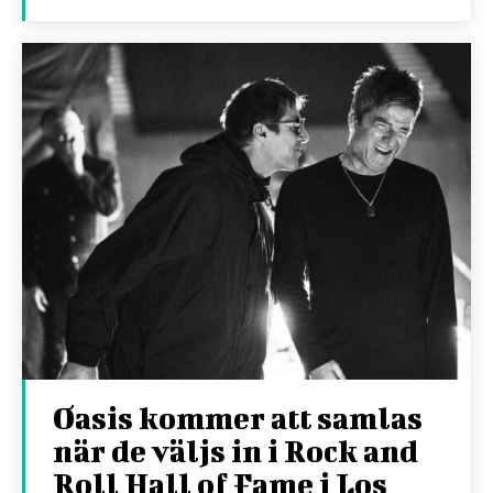
Oasis kommer att samlas
när de väljs in i Rock and
Roll Hall of Fame i Los