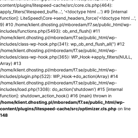
content/plugins/litespeed-cache/src/core.cls.php(464):
apply_filters('litespeed_buffe...', '<!doctype html ...') #9 [internal
function]: LiteSpeed\Core->send_headers_force('<!doctype html ...',
9) #10 /home/klient.dhosting.pl/mboredam/f7.se/public_html/wp-
includes/functions.php(5493): ob_end_flush() #11
/home/klient.dhosting.pl/mboredam/f7.se/public_html/wp-
includes/class-wp-hook.php(341): wp_ob_end_flush_all('') #12
/home/klient.dhosting.pl/mboredam/f7.se/public_html/wp-
includes/class-wp-hook.php(365): WP_Hook->apply_filters(NULL,
Array) #13
/home/klient.dhosting.pl/mboredam/f7.se/public_html/wp-
includes/plugin.php(522): WP_Hook->do_action(Array) #14
/home/klient.dhosting.pl/mboredam/f7.se/public_html/wp-
includes/load.php(1308): do_action('shutdown') #15 [internal
function]: shutdown_action_hook() #16 {main} thrown in
/home/klient.dhosting.pl/mboredam/f7.se/public_html/wp-
content/plugins/litespeed-cache/src/optimizer.cls.php
on line
148