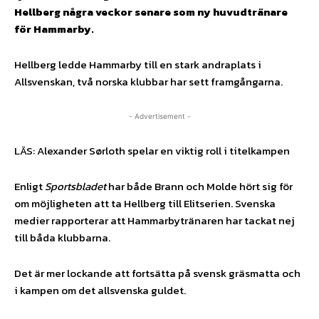
Hellberg några veckor senare som ny huvudtränare
för Hammarby.
Hellberg ledde Hammarby till en stark andraplats i
Allsvenskan, två norska klubbar har sett framgångarna.
- Advertisement -
LÄS: Alexander Sørloth spelar en viktig roll i titelkampen
Enligt
Sportsbladet
har både Brann och Molde hört sig för
om möjligheten att ta Hellberg till Elitserien. Svenska
medier rapporterar att Hammarbytränaren har tackat nej
till båda klubbarna.
Det är mer lockande att fortsätta på svensk gräsmatta och
i kampen om det allsvenska guldet.