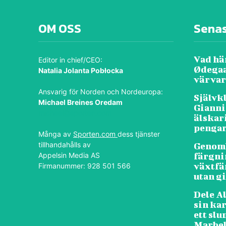
OM OSS
Sena
Vad hä
Editor in chief/CEO:
Ødegaa
Natalia Jolanta Pobłocka
värvar
Ansvarig för Norden och Nordeuropa:
Självk
Michael Breines Oredam
Gianni
michael@sporten.com
älskar
penga
Många av
Sporten.com
dess tjänster
tillhandahålls av
Genomb
Appelsin Media AS
färgni
växtfä
Firmanummer: 928 501 566
utan gi
Dele Al
sin kar
ett slu
Marbel