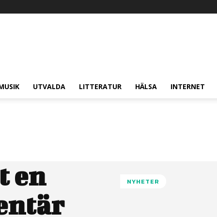
MUSIK
UTVALDA
LITTERATUR
HÄLSA
INTERNET
lt en
NYHETER
entär