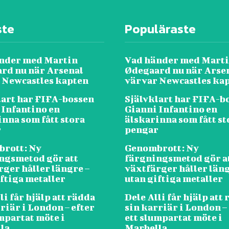
ste
Populäraste
nder med Martin
Vad händer med Mart
rd nu när Arsenal
Ødegaard nu när Arse
 Newcastles kapten
värvar Newcastles ka
lart har FIFA-bossen
Självklart har FIFA-b
 Infantino en
Gianni Infantino en
inna som fått stora
älskarinna som fått st
r
pengar
rott: Ny
Genombrott: Ny
ngsmetod gör att
färgningsmetod gör a
rger håller längre –
växtfärger håller läng
ftiga metaller
utan giftiga metaller
li får hjälp att rädda
Dele Alli får hjälp att
riär i London – efter
sin karriär i London –
mpartat möte i
ett slumpartat möte i
la
Marbella