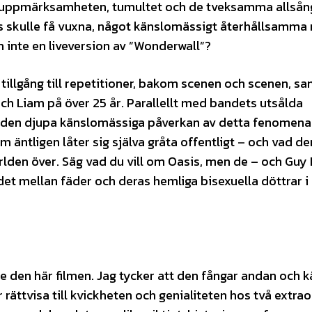
ma uppmärksamheten, tumultet och de tveksamma allså
 skulle få vuxna, något känslomässigt återhållsamma 
m inte en liveversion av ”Wonderwall”?
 tillgång till repetitioner, bakom scenen och scenen, s
 Liam på över 25 år. Parallellt med bandets utsålda
å den djupa känslomässiga påverkan av detta fenomena
äntligen låter sig själva gråta offentligt – och vad de
lden över. Säg vad du vill om Oasis, men de – och Guy 
det mellan fäder och deras hemliga bisexuella döttrar i
e den här filmen. Jag tycker att den fångar andan och k
 rättvisa till kvickheten och genialiteten hos två extra