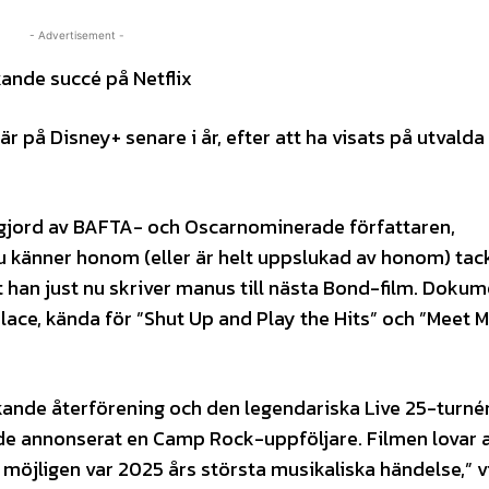
- Advertisement -
ande succé på Netflix
på Disney+ senare i år, efter att ha visats på utvalda
gjord av BAFTA- och Oscarnominerade författaren,
u känner honom (eller är helt uppslukad av honom) tac
t han just nu skriver manus till nästa Bond-film. Doku
lace, kända för ”Shut Up and Play the Hits” och ”Meet M
ande återförening och den legendariska Live 25-turné
e annonserat en Camp Rock-uppföljare. Filmen lovar at
möjligen var 2025 års största musikaliska händelse,” v