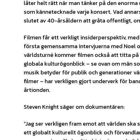
låter helt rätt när man tänker på den enor
som kännetecknade varje konsert. Vad annars
slutet av 40-årsåldern att gråta offentligt, o
Filmen får ett verkligt insiderperspektiv, med
första gemensamma intervjuerna med Noel och
världsturné kommer filmen också att titta p
globala kulturögonblick – se ovan om män som 
musik betyder för publik och generationer vär
filmer – har verkligen gjort underverk för ban
årtionden.
Steven Knight säger om dokumentären:
”Jag ser verkligen fram emot att världen ska s
ett globalt kulturellt ögonblick och förvandlar