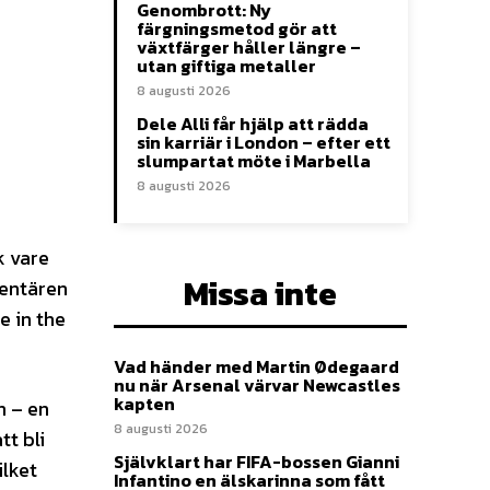
Genombrott: Ny
färgningsmetod gör att
växtfärger håller längre –
utan giftiga metaller
8 augusti 2026
Dele Alli får hjälp att rädda
sin karriär i London – efter ett
slumpartat möte i Marbella
8 augusti 2026
k vare
Missa inte
mentären
e in the
Vad händer med Martin Ødegaard
nu när Arsenal värvar Newcastles
kapten
n – en
8 augusti 2026
t bli
Självklart har FIFA-bossen Gianni
ilket
Infantino en älskarinna som fått