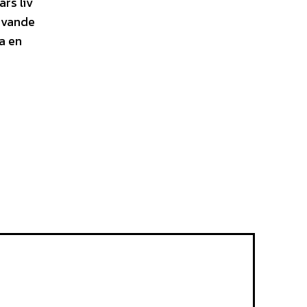
rs liv
rivande
la en