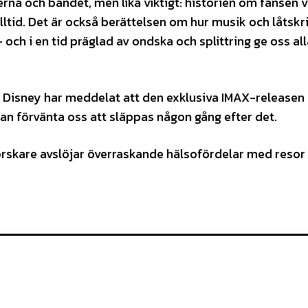
rna och bandet, men lika viktigt: historien om fansen va
lltid. Det är också berättelsen om hur musik och låtsk
 och i en tid präglad av ondska och splittring ge oss al
 Disney har meddelat att den exklusiva IMAX-releasen
an förvänta oss att släppas någon gång efter det.
rskare avslöjar överraskande hälsofördelar med resor