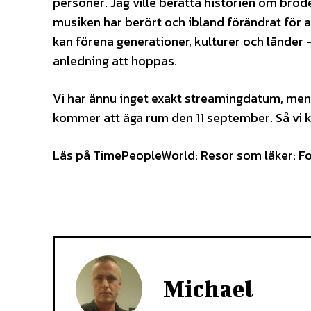
personer. Jag ville berätta historien om bröde
musiken har berört och ibland förändrat för a
kan förena generationer, kulturer och länder –
anledning att hoppas.
Vi har ännu inget exakt streamingdatum, men
kommer att äga rum den 11 september. Så vi k
Läs på TimePeopleWorld: Resor som läker: Fo
Michael