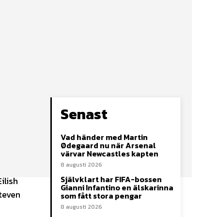
Senast
Vad händer med Martin
Ødegaard nu när Arsenal
värvar Newcastles kapten
8 augusti 2026
Självklart har FIFA-bossen
ilish
Gianni Infantino en älskarinna
teven
som fått stora pengar
8 augusti 2026