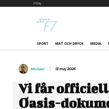
F7City
F7
SPORT
MAT OCH DRYCK
MEDIA
13 maj 2026
Michael
Vi får officiel
Oasis-dokum