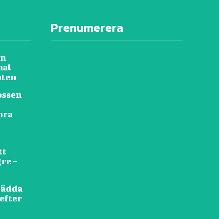
Prenumerera
in
nal
pten
ossen
ora
tt
re –
 rädda
 efter