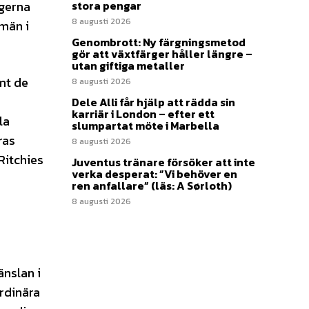
ngerna
stora pengar
8 augusti 2026
män i
Genombrott: Ny färgningsmetod
gör att växtfärger håller längre –
utan giftiga metaller
amt de
8 augusti 2026
Dele Alli får hjälp att rädda sin
karriär i London – efter ett
la
slumpartat möte i Marbella
ras
8 augusti 2026
Ritchies
Juventus tränare försöker att inte
verka desperat: ”Vi behöver en
ren anfallare” (läs: A Sørloth)
8 augusti 2026
änslan i
ordinära