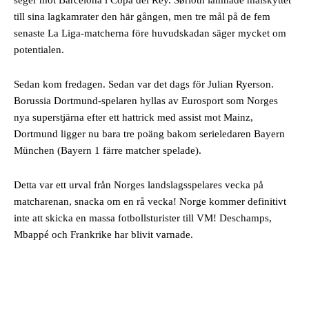
seger mot Barcelona i Copa del Rey. Sørloth lämnade målskyttet
till sina lagkamrater den här gången, men tre mål på de fem
senaste La Liga-matcherna före huvudskadan säger mycket om
potentialen.
Sedan kom fredagen. Sedan var det dags för Julian Ryerson.
Borussia Dortmund-spelaren hyllas av Eurosport som Norges
nya superstjärna efter ett hattrick med assist mot Mainz,
Dortmund ligger nu bara tre poäng bakom serieledaren Bayern
München (Bayern 1 färre matcher spelade).
Detta var ett urval från Norges landslagsspelares vecka på
matcharenan, snacka om en rå vecka! Norge kommer definitivt
inte att skicka en massa fotbollsturister till VM! Deschamps,
Mbappé och Frankrike har blivit varnade.