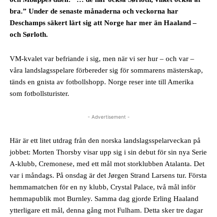
bra.” Under de senaste månaderna och veckorna har
Deschamps säkert lärt sig att Norge har mer än Haaland –
och Sørloth.
VM-kvalet var befriande i sig, men när vi ser hur – och var –
våra landslagsspelare förbereder sig för sommarens mästerskap,
tänds en gnista av fotbollshopp. Norge reser inte till Amerika
som fotbollsturister.
- Advertisement -
Här är ett litet utdrag från den norska landslagsspelarveckan på
jobbet: Morten Thorsby visar upp sig i sin debut för sin nya Serie
A-klubb, Cremonese, med ett mål mot storklubben Atalanta. Det
var i måndags. På onsdag är det Jørgen Strand Larsens tur. Första
hemmamatchen för en ny klubb, Crystal Palace, två mål inför
hemmapublik mot Burnley. Samma dag gjorde Erling Haaland
ytterligare ett mål, denna gång mot Fulham. Detta sker tre dagar