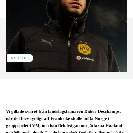
NYHETER
Facebook
Vi gillade svaret från landslagstränaren Didier Deschamps,
när det blev tydligt att Frankrike skulle möta Norge i
gruppspelet i VM, och han fick frågan om jättarna Haaland
och Mbappés duell: ”… de har också Sørloth, vilket också är