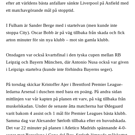
efter att världens bästa anfallare sänkte Liverpool på Anfield med
ett matchavgörande mål på stopptid.
I Fulham är Sander Berge med i startelvan (men kunde inte
stoppa City). Oscar Bobb är på väg tillbaka från skada och fick
arton minuter för sin nya klubb – mot sin gamla klubb.
Onsdagen var också kvartsfinal i den tyska cupen mellan RB
Leipzig och Bayern München, där Antonio Nusa också var given
i Leipzigs startelva (kunde inte förhindra Bayerns seger).
På torsdag skickar Kristoffer Ajer i Brentford Premier League-
ledarna Arsenal i duschen med bara en poäng. På andra sidan
mittlinjen var vår kapten på planen ett varv, på väg tillbaka från
muskelskadan. Under de senaste åtta matcherna har Ødegaard
varit bakom 4 assist och 1 mål för Premier Leagues bästa klubb.
Samma dag var Alexander Sørloth tillbaka efter en huvudskada.
Det var 22 minuter på planen i Atletico Madrids spännande 4-0-