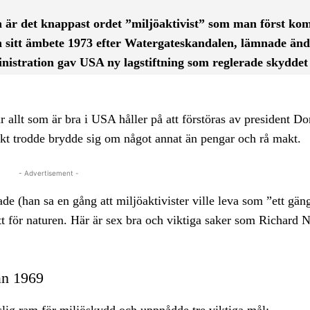
n är det knappast ordet ”miljöaktivist” som man först ko
n sitt ämbete 1973 efter Watergateskandalen, lämnade änd
inistration gav USA ny lagstiftning som reglerade skyddet 
r allt som är bra i USA håller på att förstöras av president D
kt trodde brydde sig om något annat än pengar och rå makt.
- Advertisement -
e (han sa en gång att miljöaktivister ville leva som ”ett gän
t för naturen. Här är sex bra och viktiga saker som Richard 
ån 1969