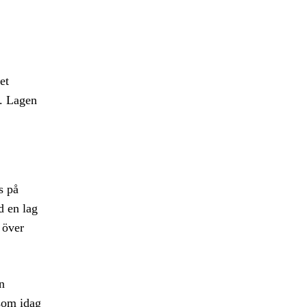
et
r. Lagen
.
s på
d en lag
 över
n
som idag