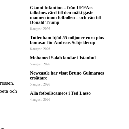
Gianni Infantino – från UEFA:s
talkshowvärd till den mäktigaste
mannen inom fotbollen – och vän till
Donald Trump
6 augusti 2026
Tottenham bjöd 55 miljoner euro plus
bonusar för Andreas Schjelderup
6 augusti 2026
Mohamed Salah landar i Istanbul
5 augusti 2026
Newcastle har visat Bruno Guimaraes
ersättare
ressen.
5 augusti 2026
beta och
Alla fotbollscameos i Ted Lasso
4 augusti 2026
en