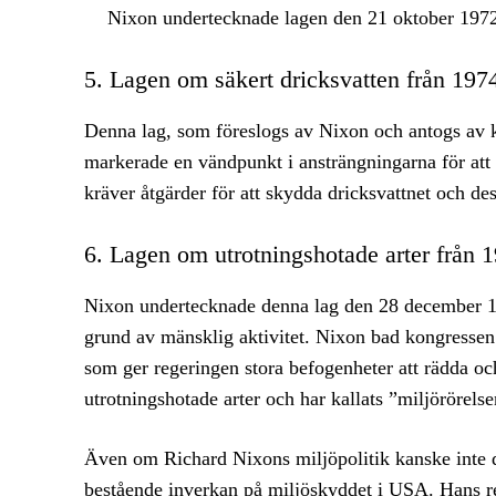
Nixon undertecknade lagen den 21 oktober 197
5. Lagen om säkert dricksvatten från 197
Denna lag, som föreslogs av Nixon och antogs av 
markerade en vändpunkt i ansträngningarna för att 
kräver åtgärder för att skydda dricksvattnet och des
6. Lagen om utrotningshotade arter från 
Nixon undertecknade denna lag den 28 december 197
grund av mänsklig aktivitet. Nixon bad kongressen 
som ger regeringen stora befogenheter att rädda oc
utrotningshotade arter och har kallats ”miljörörels
Även om Richard Nixons miljöpolitik kanske inte d
bestående inverkan på miljöskyddet i USA. Hans re