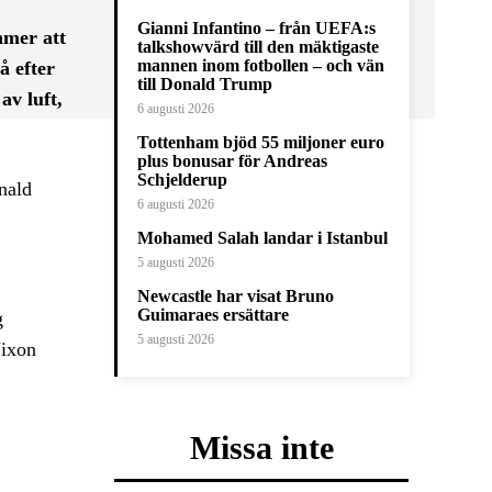
Gianni Infantino – från UEFA:s
mmer att
talkshowvärd till den mäktigaste
mannen inom fotbollen – och vän
å efter
till Donald Trump
av luft,
6 augusti 2026
Tottenham bjöd 55 miljoner euro
plus bonusar för Andreas
Schjelderup
onald
6 augusti 2026
Mohamed Salah landar i Istanbul
5 augusti 2026
Newcastle har visat Bruno
Guimaraes ersättare
g
5 augusti 2026
Nixon
Missa inte