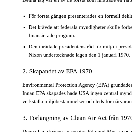
Denna lag var en av de första som inrättade en rät
För första gången presenterades en formell dekla
Det krävde att federala myndigheter skulle förb
finansierade program.
Den inrättade presidentens råd för miljö i presi
Nixon undertecknade lagen den 1 januari 1970.
2. Skapandet av EPA 1970
Environmental Protection Agency (EPA) grundades i
Innan EPA skapades hade USA ingen central myndig
verkställa miljöbestämmelser och leds för närvara
3. Förlängning av Clean Air Act från 197
Denna lag, skriven av senator Edmund Muskie och