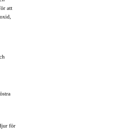
ör att
oxid,
och
östra
jur för