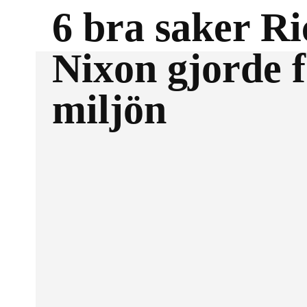
6 bra saker R
Nixon gjorde 
miljön
Facebook
DELA MED SIG