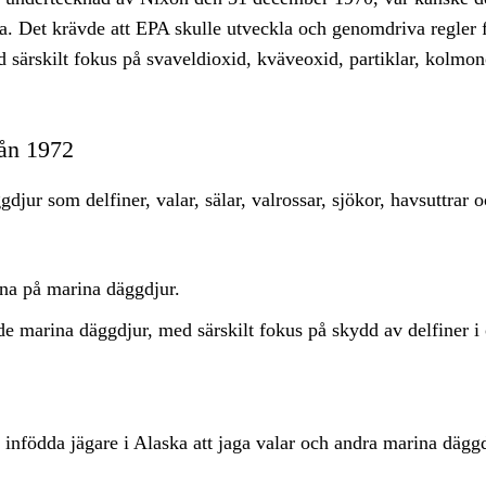
ia. Det krävde att EPA skulle utveckla och genomdriva regler f
d särskilt fokus på svaveldioxid, kväveoxid, partiklar, kolmon
rån 1972
ur som delfiner, valar, sälar, valrossar, sjökor, havsuttrar 
na på marina däggdjur.
ade marina däggdjur, med särskilt fokus på skydd av delfiner i 
 infödda jägare i Alaska att jaga valar och andra marina däggd