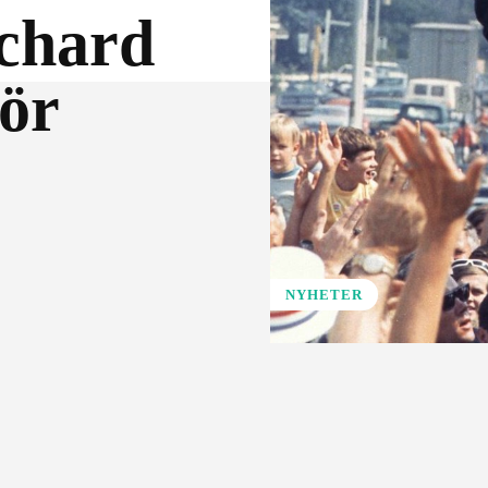
ichard
för
NYHETER