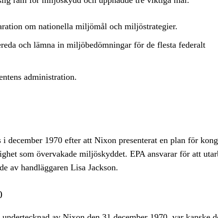
tslig ram för miljöskydd och uppnådde tre viktiga mål:
ration om nationella miljömål och miljöstrategier.
ereda och lämna in miljöbedömningar för de flesta federalt
dentens administration.
 december 1970 efter att Nixon presenterat en plan för kong
het som övervakade miljöskyddet. EPA ansvarar för att utar
nde av handläggaren Lisa Jackson.
0
 undertecknad av Nixon den 31 december 1970, var kanske d