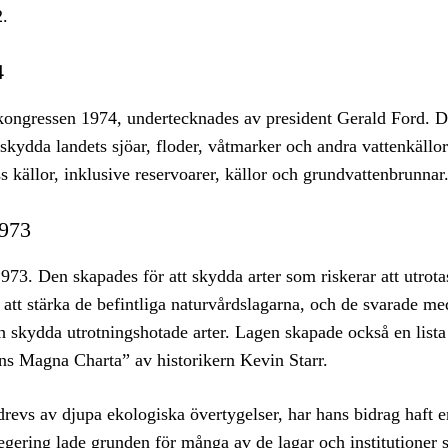
2.
4
kongressen 1974, undertecknades av president Gerald Ford. D
skydda landets sjöar, floder, våtmarker och andra vattenkällo
s källor, inklusive reservoarer, källor och grundvattenbrunnar
1973
3. Den skapades för att skydda arter som riskerar att utrota
att stärka de befintliga naturvårdslagarna, och de svarade me
h skydda utrotningshotade arter. Lagen skapade också en lista
ens Magna Charta” av historikern Kevin Starr.
revs av djupa ekologiska övertygelser, har hans bidrag haft e
gering lade grunden för många av de lagar och institutioner 