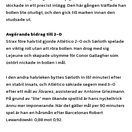
skickade in ett precist inlägg. Den här gången träffade han
bollen lite oturligt, och den gick till marken innan den
studsade ut.
Avgörande bidrag till 2-0
Strax före halvtid gjorde Atlético 2-0 och Sørloth spelade
en viktig roll utan att röra bollen. Han drog med sig
Lejeune och skapade utrymme för Conor Gallagher som
ostört nickade in bollen i mål.
I den andra halvleken byttes Sørloth in (61 minuter) efter
en stabil insats, och Atlético säkrade segern med 3-0
efter ett mål av Álvarez, assisterad av Antoine Griezmann.
På grund av ”lite” men ökande speltid är hans nyckeltrick
ännu mer imponerande. När det gäller mål per 90 minuters
spel är han en hårsmån efter Barcelonas Robert
Lewandowski: 0,88 mot 0,92.