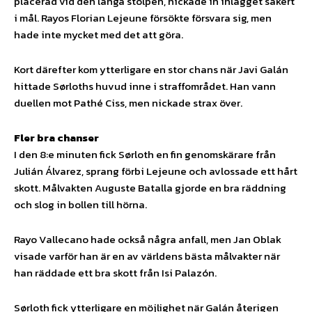
placerad vid den långa stolpen, nickade in inlägget säkert
i mål. Rayos Florian Lejeune försökte försvara sig, men
hade inte mycket med det att göra.
Kort därefter kom ytterligare en stor chans när Javi Galán
hittade Sørloths huvud inne i straffområdet. Han vann
duellen mot Pathé Ciss, men nickade strax över.
Fler bra chanser
I den 8:e minuten fick Sørloth en fin genomskärare från
Julián Álvarez, sprang förbi Lejeune och avlossade ett hårt
skott. Målvakten Auguste Batalla gjorde en bra räddning
och slog in bollen till hörna.
Rayo Vallecano hade också några anfall, men Jan Oblak
visade varför han är en av världens bästa målvakter när
han räddade ett bra skott från Isi Palazón.
Sørloth fick ytterligare en möjlighet när Galán återigen