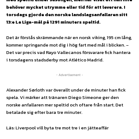
behöver mycket utrymme eller tid för att leverera. I
torsdags gjorde den norske landslagsanfallaren sitt
13:e La Liga-mål på 1291 minuters speltid.
Det är förstås skrämmande när en norsk viking, 195 cm lång,
kommer springande mot dig i hög fart med mål i blicken. –
Det var precis vad Rayo Vallecanos försvarare fick hantera
i torsdagens stadsderby mot Atlético Madrid.
- Advertisement -
Alexander Sørloth var överallt under de minuter han fick
spela. Vi märker att tränaren Diego Simeone ger den
norske anfallaren mer speltid och oftare från start. Det
betalade sig efter bara tre minuter.
Läs: Liverpool vill byta tre mot tre i en jätteaffär