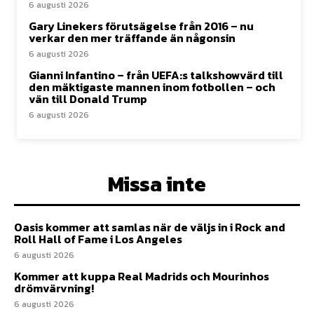
6 augusti 2026
Gary Linekers förutsägelse från 2016 – nu
verkar den mer träffande än någonsin
6 augusti 2026
Gianni Infantino – från UEFA:s talkshowvärd till
den mäktigaste mannen inom fotbollen – och
vän till Donald Trump
6 augusti 2026
Missa inte
Oasis kommer att samlas när de väljs in i Rock and
Roll Hall of Fame i Los Angeles
6 augusti 2026
Kommer att kuppa Real Madrids och Mourinhos
drömvärvning!
6 augusti 2026