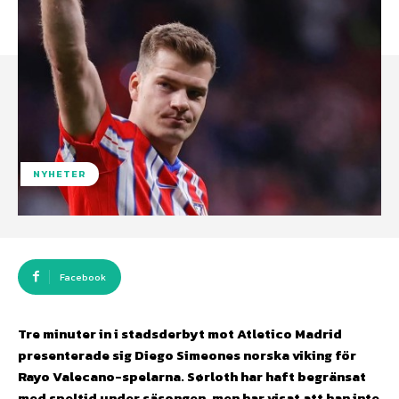
NYHETER
Facebook
Tre minuter in i stadsderbyt mot Atletico Madrid
presenterade sig Diego Simeones norska viking för
Rayo Valecano-spelarna. Sørloth har haft begränsat
med speltid under säsongen, men har visat att han inte