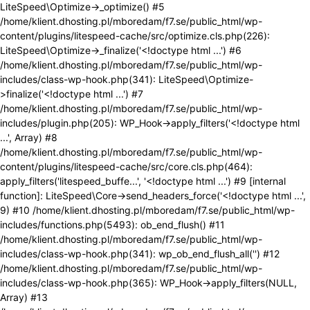
LiteSpeed\Optimize->_optimize() #5
/home/klient.dhosting.pl/mboredam/f7.se/public_html/wp-
content/plugins/litespeed-cache/src/optimize.cls.php(226):
LiteSpeed\Optimize->_finalize('<!doctype html ...') #6
/home/klient.dhosting.pl/mboredam/f7.se/public_html/wp-
includes/class-wp-hook.php(341): LiteSpeed\Optimize-
>finalize('<!doctype html ...') #7
/home/klient.dhosting.pl/mboredam/f7.se/public_html/wp-
includes/plugin.php(205): WP_Hook->apply_filters('<!doctype html
...', Array) #8
/home/klient.dhosting.pl/mboredam/f7.se/public_html/wp-
content/plugins/litespeed-cache/src/core.cls.php(464):
apply_filters('litespeed_buffe...', '<!doctype html ...') #9 [internal
function]: LiteSpeed\Core->send_headers_force('<!doctype html ...',
9) #10 /home/klient.dhosting.pl/mboredam/f7.se/public_html/wp-
includes/functions.php(5493): ob_end_flush() #11
/home/klient.dhosting.pl/mboredam/f7.se/public_html/wp-
includes/class-wp-hook.php(341): wp_ob_end_flush_all('') #12
/home/klient.dhosting.pl/mboredam/f7.se/public_html/wp-
includes/class-wp-hook.php(365): WP_Hook->apply_filters(NULL,
Array) #13