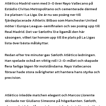
Atlético Madrid vann med 3-0 över Rayo Vallecano på
Estádio Cívitas Metropolitano och cementerade därmed
3:e platsen i La Liga. De är nu sex poäng ner till
fjärdeplacerade Athletic Bilbao som Manchester United
möter i Europa League-semifinalen och sex poäng upp till
Real Madrid. Det var Sørloths 13:e ligamål den här
säsongen, vilket tar honom upp till 8:e plats på La Ligas
lista över bästa målskyttar.
Redan efter tre minuter gav Sørloth Atlético ledningen.
Han spelade också en viktig roll i 2-0-målet och skapade
flera farliga lägen för motståndarna. Rayo Vallecanos
försvar hade stora svårigheter att hantera hans styrka och
precision.
Atlético inledde matchen elegant och Marcos Llorente
skickade ner Giuliano Simeone på högerkanten. Sørloth,