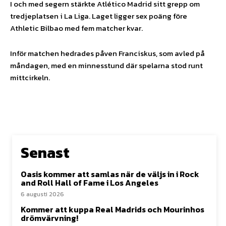
I och med segern stärkte Atlético Madrid sitt grepp om
tredjeplatsen i La Liga. Laget ligger sex poäng före
Athletic Bilbao med fem matcher kvar.
Inför matchen hedrades påven Franciskus, som avled på
måndagen, med en minnesstund där spelarna stod runt
mittcirkeln.
Senast
Oasis kommer att samlas när de väljs in i Rock
and Roll Hall of Fame i Los Angeles
6 augusti 2026
Kommer att kuppa Real Madrids och Mourinhos
drömvärvning!