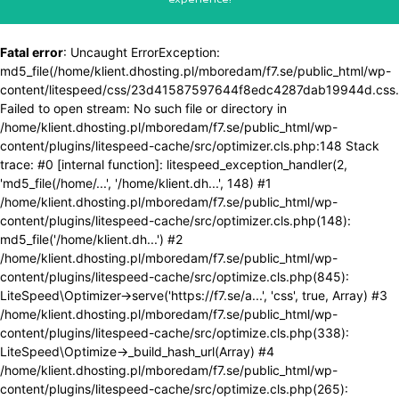
Fatal error
: Uncaught ErrorException:
md5_file(/home/klient.dhosting.pl/mboredam/f7.se/public_html/wp-
content/litespeed/css/23d41587597644f8edc4287dab19944d.css.
Failed to open stream: No such file or directory in
/home/klient.dhosting.pl/mboredam/f7.se/public_html/wp-
content/plugins/litespeed-cache/src/optimizer.cls.php:148 Stack
trace: #0 [internal function]: litespeed_exception_handler(2,
'md5_file(/home/...', '/home/klient.dh...', 148) #1
/home/klient.dhosting.pl/mboredam/f7.se/public_html/wp-
content/plugins/litespeed-cache/src/optimizer.cls.php(148):
md5_file('/home/klient.dh...') #2
/home/klient.dhosting.pl/mboredam/f7.se/public_html/wp-
content/plugins/litespeed-cache/src/optimize.cls.php(845):
LiteSpeed\Optimizer->serve('https://f7.se/a...', 'css', true, Array) #3
/home/klient.dhosting.pl/mboredam/f7.se/public_html/wp-
content/plugins/litespeed-cache/src/optimize.cls.php(338):
LiteSpeed\Optimize->_build_hash_url(Array) #4
/home/klient.dhosting.pl/mboredam/f7.se/public_html/wp-
content/plugins/litespeed-cache/src/optimize.cls.php(265):