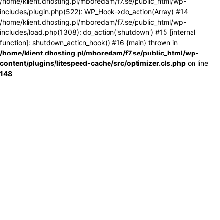
/home/klient.dhosting.pl/mboredam/f7.se/public_html/wp-
includes/plugin.php(522): WP_Hook->do_action(Array) #14
/home/klient.dhosting.pl/mboredam/f7.se/public_html/wp-
includes/load.php(1308): do_action('shutdown') #15 [internal
function]: shutdown_action_hook() #16 {main} thrown in
/home/klient.dhosting.pl/mboredam/f7.se/public_html/wp-
content/plugins/litespeed-cache/src/optimizer.cls.php
on line
148