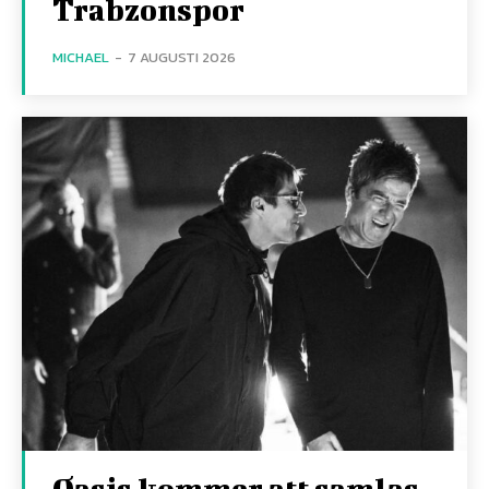
Trabzonspor
MICHAEL
-
7 AUGUSTI 2026
Oasis kommer att samlas