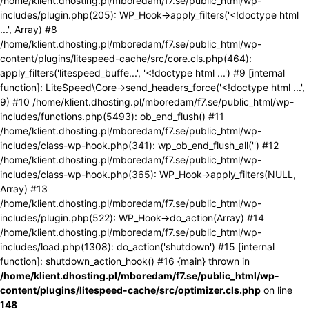
/home/klient.dhosting.pl/mboredam/f7.se/public_html/wp-
includes/plugin.php(205): WP_Hook->apply_filters('<!doctype html
...', Array) #8
/home/klient.dhosting.pl/mboredam/f7.se/public_html/wp-
content/plugins/litespeed-cache/src/core.cls.php(464):
apply_filters('litespeed_buffe...', '<!doctype html ...') #9 [internal
function]: LiteSpeed\Core->send_headers_force('<!doctype html ...',
9) #10 /home/klient.dhosting.pl/mboredam/f7.se/public_html/wp-
includes/functions.php(5493): ob_end_flush() #11
/home/klient.dhosting.pl/mboredam/f7.se/public_html/wp-
includes/class-wp-hook.php(341): wp_ob_end_flush_all('') #12
/home/klient.dhosting.pl/mboredam/f7.se/public_html/wp-
includes/class-wp-hook.php(365): WP_Hook->apply_filters(NULL,
Array) #13
/home/klient.dhosting.pl/mboredam/f7.se/public_html/wp-
includes/plugin.php(522): WP_Hook->do_action(Array) #14
/home/klient.dhosting.pl/mboredam/f7.se/public_html/wp-
includes/load.php(1308): do_action('shutdown') #15 [internal
function]: shutdown_action_hook() #16 {main} thrown in
/home/klient.dhosting.pl/mboredam/f7.se/public_html/wp-
content/plugins/litespeed-cache/src/optimizer.cls.php
on line
148