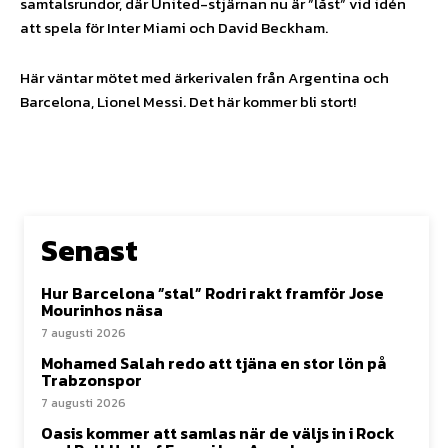
samtalsrundor, där United-stjärnan nu är ”låst” vid idén
att spela för Inter Miami och David Beckham.
Här väntar mötet med ärkerivalen från Argentina och
Barcelona, Lionel Messi. Det här kommer bli stort!
Senast
Hur Barcelona ”stal” Rodri rakt framför Jose
Mourinhos näsa
7 augusti 2026
Mohamed Salah redo att tjäna en stor lön på
Trabzonspor
7 augusti 2026
Oasis kommer att samlas när de väljs in i Rock