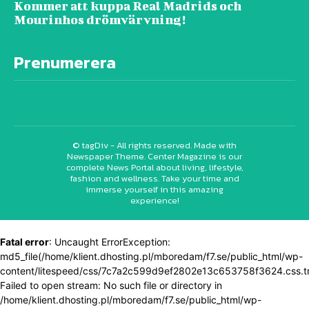
Kommer att kuppa Real Madrids och
Mourinhos drömvärvning!
Prenumerera
© tagDiv - All rights reserved. Made with
Newspaper Theme. Center Magazine is our
complete News Portal about living, lifestyle,
fashion and wellness. Take your time and
immerse yourself in this amazing
experience!
Fatal error
: Uncaught ErrorException:
md5_file(/home/klient.dhosting.pl/mboredam/f7.se/public_html/wp-
content/litespeed/css/7c7a2c599d9ef2802e13c653758f3624.css.t
Failed to open stream: No such file or directory in
/home/klient.dhosting.pl/mboredam/f7.se/public_html/wp-