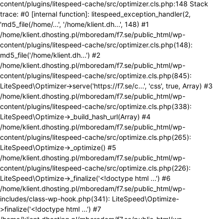
content/plugins/litespeed-cache/src/optimizer.cls.php:148 Stack
trace: #0 [internal function]: litespeed_exception_handler(2,
'md5_file(/home/...', '/home/klient.dh...', 148) #1
/home/klient.dhosting.pl/mboredam/f7.se/public_html/wp-
content/plugins/litespeed-cache/src/optimizer.cls.php(148):
md5_file('/home/klient.dh...') #2
/home/klient.dhosting.pl/mboredam/f7.se/public_html/wp-
content/plugins/litespeed-cache/src/optimize.cls.php(845):
LiteSpeed\Optimizer->serve('https://f7.se/c...', 'css', true, Array) #3
/home/klient.dhosting.pl/mboredam/f7.se/public_html/wp-
content/plugins/litespeed-cache/src/optimize.cls.php(338):
LiteSpeed\Optimize->_build_hash_url(Array) #4
/home/klient.dhosting.pl/mboredam/f7.se/public_html/wp-
content/plugins/litespeed-cache/src/optimize.cls.php(265):
LiteSpeed\Optimize->_optimize() #5
/home/klient.dhosting.pl/mboredam/f7.se/public_html/wp-
content/plugins/litespeed-cache/src/optimize.cls.php(226):
LiteSpeed\Optimize->_finalize('<!doctype html ...') #6
/home/klient.dhosting.pl/mboredam/f7.se/public_html/wp-
includes/class-wp-hook.php(341): LiteSpeed\Optimize-
>finalize('<!doctype html ...') #7