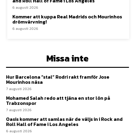
and Roll Hall of Fame i Los Angeles
6 augusti 2026
Kommer att kuppa Real Madrids och Mourinhos
drömvärvning!
6 augusti 2026
Missa inte
Hur Barcelona ”stal” Rodri rakt framför Jose
Mourinhos näsa
7 augusti 2026
Mohamed Salah redo att tjäna en stor lön på
Trabzonspor
7 augusti 2026
Oasis kommer att samlas när de väljs in i Rock and
Roll Hall of Fame i Los Angeles
6 augusti 2026