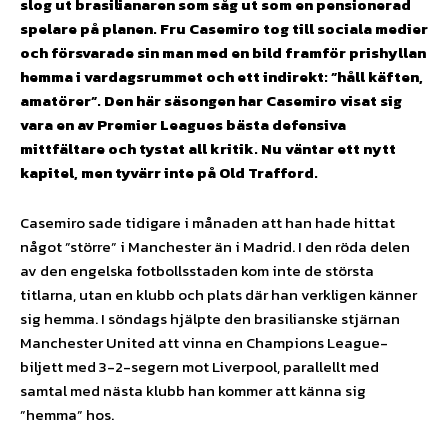
slog ut brasilianaren som såg ut som en pensionerad
spelare på planen. Fru Casemiro tog till sociala medier
och försvarade sin man med en bild framför prishyllan
hemma i vardagsrummet och ett indirekt: ”håll käften,
amatörer”. Den här säsongen har Casemiro visat sig
vara en av Premier Leagues bästa defensiva
mittfältare och tystat all kritik. Nu väntar ett nytt
kapitel, men tyvärr inte på Old Trafford.
Casemiro sade tidigare i månaden att han hade hittat
något ”större” i Manchester än i Madrid. I den röda delen
av den engelska fotbollsstaden kom inte de största
titlarna, utan en klubb och plats där han verkligen känner
sig hemma. I söndags hjälpte den brasilianske stjärnan
Manchester United att vinna en Champions League-
biljett med 3-2-segern mot Liverpool, parallellt med
samtal med nästa klubb han kommer att känna sig
”hemma” hos.