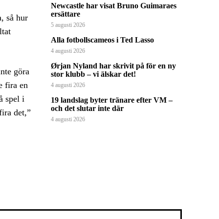
Newcastle har visat Bruno Guimaraes
ersättare
, så hur
5 augusti 2026
ltat
Alla fotbollscameos i Ted Lasso
4 augusti 2026
Ørjan Nyland har skrivit på för en ny
inte göra
stor klubb – vi älskar det!
 fira en
4 augusti 2026
 spel i
19 landslag byter tränare efter VM –
och det slutar inte där
ira det,”
4 augusti 2026