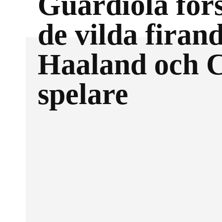
Guardiola för
de vilda firan
Haaland och C
spelare
Facebook
DELA MED SIG