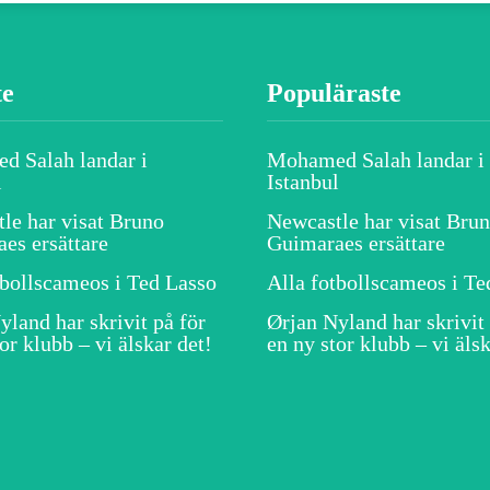
te
Populäraste
 Salah landar i
Mohamed Salah landar i
l
Istanbul
le har visat Bruno
Newcastle har visat Bru
es ersättare
Guimaraes ersättare
tbollscameos i Ted Lasso
Alla fotbollscameos i Te
yland har skrivit på för
Ørjan Nyland har skrivit 
or klubb – vi älskar det!
en ny stor klubb – vi älsk