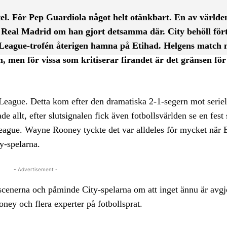
el. För Pep Guardiola något helt otänkbart. En av världe
 i Real Madrid om han gjort detsamma där. City behöll för
 League-trofén återigen hamna på Etihad. Helgens match 
 men för vissa som kritiserar firandet är det gränsen fö
 League. Detta kom efter den dramatiska 2-1-segern mot serie
allt, efter slutsignalen fick även fotbollsvärlden se en fest
League. Wayne Rooney tyckte det var alldeles för mycket när 
y-spelarna.
- Advertisement -
cenerna och påminde City-spelarna om att inget ännu är avgj
oney och flera experter på fotbollsprat.