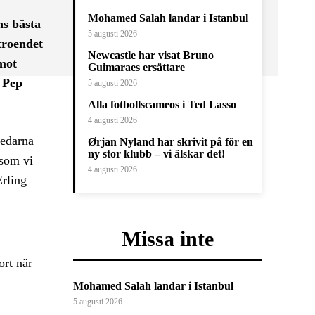
Mohamed Salah landar i Istanbul
ns bästa
5 augusti 2026
troendet
Newcastle har visat Bruno
mot
Guimaraes ersättare
r Pep
5 augusti 2026
Alla fotbollscameos i Ted Lasso
4 augusti 2026
ledarna
Ørjan Nyland har skrivit på för en
ny stor klubb – vi älskar det!
 som vi
4 augusti 2026
Erling
Missa inte
ort när
Mohamed Salah landar i Istanbul
5 augusti 2026