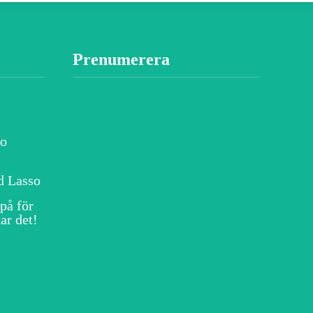
Prenumerera
no
d Lasso
på för
ar det!