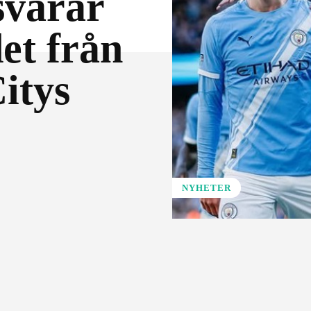
svarar
det från
itys
NYHETER