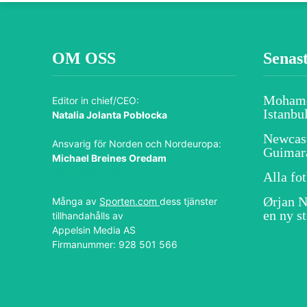
OM OSS
Senas
Mohamed
Editor in chief/CEO:
Istanbu
Natalia Jolanta Pobłocka
Newcast
Ansvarig för Norden och Nordeuropa:
Guimara
Michael Breines Oredam
michael@sporten.com
Alla fo
Ørjan N
Många av
Sporten.com
dess tjänster
en ny st
tillhandahålls av
Appelsin Media AS
Firmanummer: 928 501 566