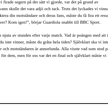
firade segern på det sätt vi gjorde, var det på grund av
vann skulle det vara adjö och tack. Trots det lyckades vi vinna
tera din motståndare och deras fans, måste du få fira ett resu
 över? Kom igen!”, börjar Guardiola snabbt till BBC Sport.
och njuta av stunden efter varje match. Vad är poängen med att 
inte vinner, måste du gråta hela tiden? Självklart ska vi inte
er och motståndaren är annorlunda. Alla visste vad som stod på
 för dem, men för oss var det en final och självklart måste vi f