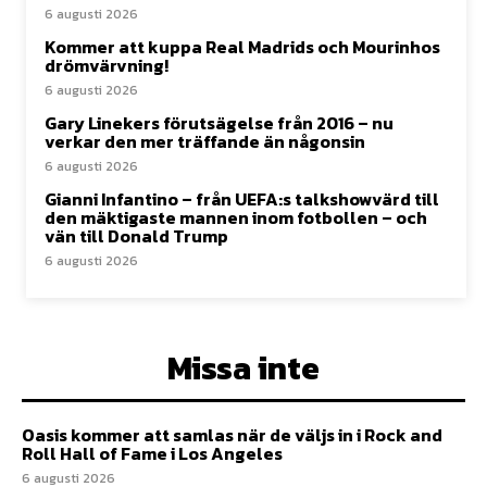
6 augusti 2026
Kommer att kuppa Real Madrids och Mourinhos
drömvärvning!
6 augusti 2026
Gary Linekers förutsägelse från 2016 – nu
verkar den mer träffande än någonsin
6 augusti 2026
Gianni Infantino – från UEFA:s talkshowvärd till
den mäktigaste mannen inom fotbollen – och
vän till Donald Trump
6 augusti 2026
Missa inte
Oasis kommer att samlas när de väljs in i Rock and
Roll Hall of Fame i Los Angeles
6 augusti 2026