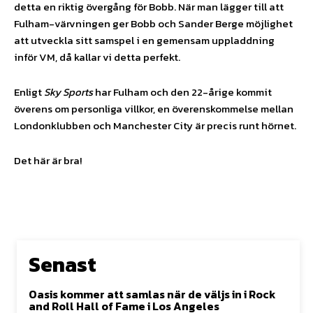
detta en riktig övergång för Bobb. När man lägger till att
Fulham-värvningen ger Bobb och Sander Berge möjlighet
att utveckla sitt samspel i en gemensam uppladdning
inför VM, då kallar vi detta perfekt.
Enligt
Sky Sports
har Fulham och den 22-årige kommit
överens om personliga villkor, en överenskommelse mellan
Londonklubben och Manchester City är precis runt hörnet.
Det här är bra!
Senast
Oasis kommer att samlas när de väljs in i Rock
and Roll Hall of Fame i Los Angeles