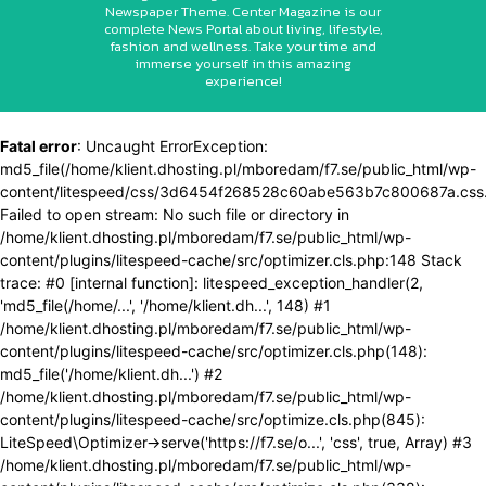
Newspaper Theme. Center Magazine is our
complete News Portal about living, lifestyle,
fashion and wellness. Take your time and
immerse yourself in this amazing
experience!
Fatal error
: Uncaught ErrorException:
md5_file(/home/klient.dhosting.pl/mboredam/f7.se/public_html/wp-
content/litespeed/css/3d6454f268528c60abe563b7c800687a.css.
Failed to open stream: No such file or directory in
/home/klient.dhosting.pl/mboredam/f7.se/public_html/wp-
content/plugins/litespeed-cache/src/optimizer.cls.php:148 Stack
trace: #0 [internal function]: litespeed_exception_handler(2,
'md5_file(/home/...', '/home/klient.dh...', 148) #1
/home/klient.dhosting.pl/mboredam/f7.se/public_html/wp-
content/plugins/litespeed-cache/src/optimizer.cls.php(148):
md5_file('/home/klient.dh...') #2
/home/klient.dhosting.pl/mboredam/f7.se/public_html/wp-
content/plugins/litespeed-cache/src/optimize.cls.php(845):
LiteSpeed\Optimizer->serve('https://f7.se/o...', 'css', true, Array) #3
/home/klient.dhosting.pl/mboredam/f7.se/public_html/wp-