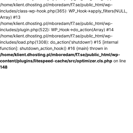
/home/klient.dhosting.pl/mboredam/f7.se/public_html/wp-
includes/class-wp-hook.php(365): WP_Hook->apply_filters(NULL,
Array) #13
/home/klient.dhosting.pl/mboredam/f7.se/public_html/wp-
includes/plugin.php(522): WP_Hook->do_action(Array) #14
/home/klient.dhosting.pl/mboredam/f7.se/public_html/wp-
includes/load.php(1308): do_action('shutdown') #15 [internal
function]: shutdown_action_hook() #16 {main} thrown in
/home/klient.dhosting.pl/mboredam/f7.se/public_html/wp-
content/plugins/litespeed-cache/src/optimizer.cls.php
on line
148