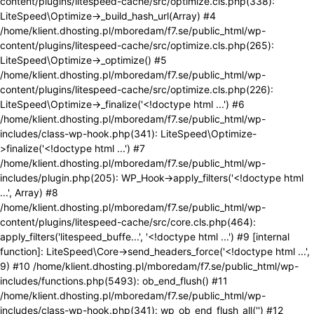
content/plugins/litespeed-cache/src/optimize.cls.php(338):
LiteSpeed\Optimize->_build_hash_url(Array) #4
/home/klient.dhosting.pl/mboredam/f7.se/public_html/wp-
content/plugins/litespeed-cache/src/optimize.cls.php(265):
LiteSpeed\Optimize->_optimize() #5
/home/klient.dhosting.pl/mboredam/f7.se/public_html/wp-
content/plugins/litespeed-cache/src/optimize.cls.php(226):
LiteSpeed\Optimize->_finalize('<!doctype html ...') #6
/home/klient.dhosting.pl/mboredam/f7.se/public_html/wp-
includes/class-wp-hook.php(341): LiteSpeed\Optimize-
>finalize('<!doctype html ...') #7
/home/klient.dhosting.pl/mboredam/f7.se/public_html/wp-
includes/plugin.php(205): WP_Hook->apply_filters('<!doctype html
...', Array) #8
/home/klient.dhosting.pl/mboredam/f7.se/public_html/wp-
content/plugins/litespeed-cache/src/core.cls.php(464):
apply_filters('litespeed_buffe...', '<!doctype html ...') #9 [internal
function]: LiteSpeed\Core->send_headers_force('<!doctype html ...',
9) #10 /home/klient.dhosting.pl/mboredam/f7.se/public_html/wp-
includes/functions.php(5493): ob_end_flush() #11
/home/klient.dhosting.pl/mboredam/f7.se/public_html/wp-
includes/class-wp-hook.php(341): wp_ob_end_flush_all('') #12