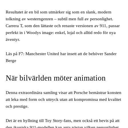
Resultatet är en bil som utmärker sig som en slank, modern
tolkning av westerngenren – subtil men full av personlighet.
Carrera T, som den lättaste och renaste versionen av 911, passar
perfekt in i Woodys image: enkel, lojal och alltid redo för nya
äventyr.
Läs på F7: Manchester United har insett att de behöver Sander
Berge
När bilvärlden möter animation
Denna extraordinära samling visar att Porsche bemästrar konsten
att leka med form och uttryck utan att kompromissa med kvalitet
och prestige.
Det är en hyllning till Toy Story-fans, men också ett bevis på att
den ikoniska 911-modellen kan anta nästan vilken personlighet