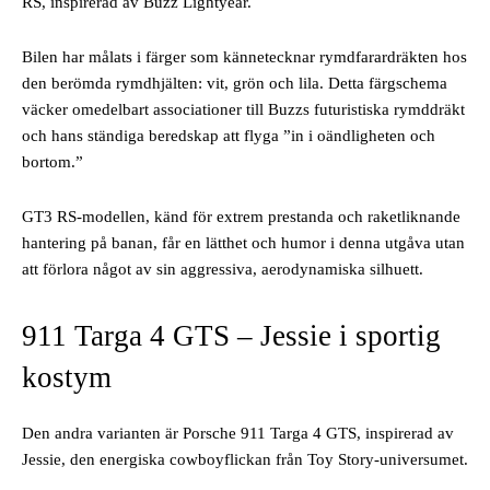
RS, inspirerad av Buzz Lightyear.
Bilen har målats i färger som kännetecknar rymdfarardräkten hos
den berömda rymdhjälten: vit, grön och lila. Detta färgschema
väcker omedelbart associationer till Buzzs futuristiska rymddräkt
och hans ständiga beredskap att flyga ”in i oändligheten och
bortom.”
GT3 RS-modellen, känd för extrem prestanda och raketliknande
hantering på banan, får en lätthet och humor i denna utgåva utan
att förlora något av sin aggressiva, aerodynamiska silhuett.
911 Targa 4 GTS – Jessie i sportig
kostym
Den andra varianten är Porsche 911 Targa 4 GTS, inspirerad av
Jessie, den energiska cowboyflickan från Toy Story-universumet.