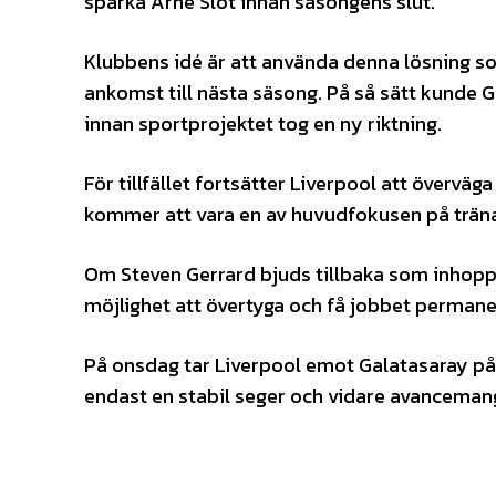
sparka Arne Slot innan säsongens slut.
Klubbens idé är att använda denna lösning s
ankomst till nästa säsong. På så sätt kunde 
innan sportprojektet tog en ny riktning.
För tillfället fortsätter Liverpool att överväg
kommer att vara en av huvudfokusen på tr
Om Steven Gerrard bjuds tillbaka som inhoppa
möjlighet att övertyga och få jobbet permanen
På onsdag tar Liverpool emot Galatasaray på 
endast en stabil seger och vidare avancemang