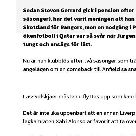
Sedan Steven Gerrard gick i pension efter a
säsonger), har det varit meningen att han
Skottland för Rangers, men en nedgång i P
ökenfotboll i Qatar var så svår när Jürg
tungt och ansågs för lätt.
Nu är han klubblös efter två säsonger som trä
angelägen om en comeback till Anfield så snart
Läs: Solskjaer måste nu flyttas upp som kandi
Det är inte lika uppenbart att en annan Liver
lagkamraten Xabi Alonso är favorit att ta över