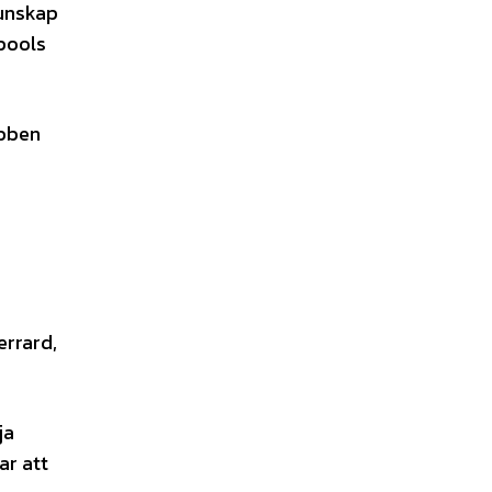
kunskap
pools
ubben
errard,
ja
ar att