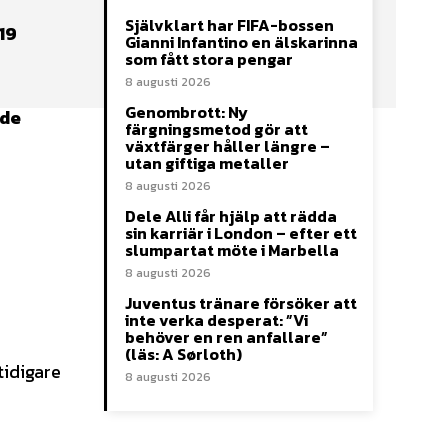
Självklart har FIFA-bossen
19
Gianni Infantino en älskarinna
som fått stora pengar
8 augusti 2026
Genombrott: Ny
gde
färgningsmetod gör att
växtfärger håller längre –
utan giftiga metaller
8 augusti 2026
Dele Alli får hjälp att rädda
sin karriär i London – efter ett
slumpartat möte i Marbella
8 augusti 2026
Juventus tränare försöker att
inte verka desperat: ”Vi
behöver en ren anfallare”
(läs: A Sørloth)
tidigare
8 augusti 2026