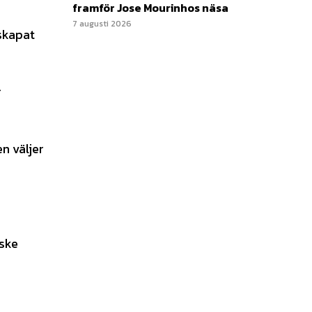
framför Jose Mourinhos näsa
7 augusti 2026
 skapat
r
n väljer
nske