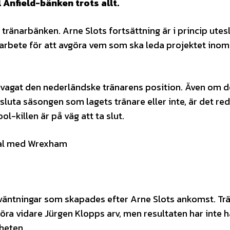
 Anfield-bänken trots allt.
tränarbänken. Arne Slots fortsättning är i princip utes
 arbete för att avgöra vem som ska leda projektet inom
örsvagat den nederländske tränarens position. Även om d
luta säsongen som lagets tränare eller inte, är det re
l-killen är på väg att ta slut.
mtal med Wrexham
örväntningar som skapades efter Arne Slots ankomst. Tr
öra vidare Jürgen Klopps arv, men resultaten har inte hå
heten.