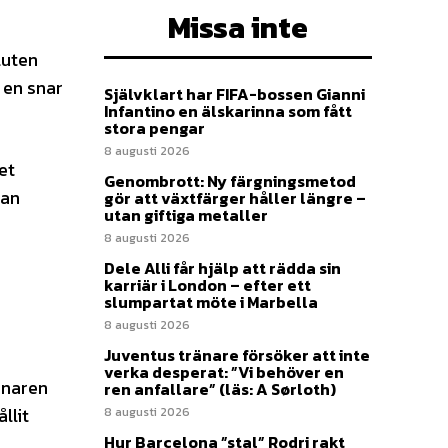
Missa inte
luten
 en snar
Självklart har FIFA-bossen Gianni
Infantino en älskarinna som fått
stora pengar
8 augusti 2026
et
Genombrott: Ny färgningsmetod
dan
gör att växtfärger håller längre –
utan giftiga metaller
8 augusti 2026
Dele Alli får hjälp att rädda sin
karriär i London – efter ett
slumpartat möte i Marbella
8 augusti 2026
Juventus tränare försöker att inte
verka desperat: ”Vi behöver en
änaren
ren anfallare” (läs: A Sørloth)
llit
8 augusti 2026
Hur Barcelona ”stal” Rodri rakt