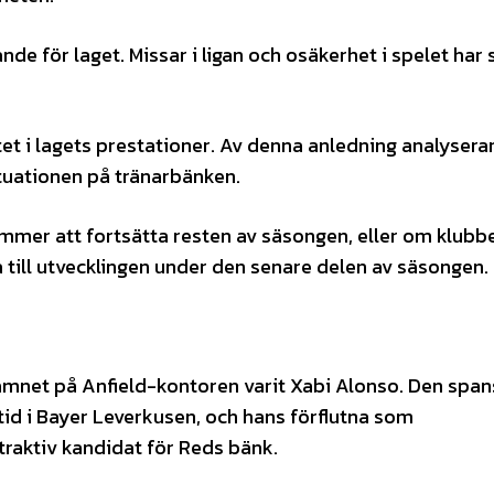
de för laget. Missar i ligan och osäkerhet i spelet har
itet i lagets prestationer. Av denna anledning analysera
ituationen på tränarbänken.
mmer att fortsätta resten av säsongen, eller om klubbe
 till utvecklingen under den senare delen av säsongen.
amnet på Anfield-kontoren varit Xabi Alonso. Den spa
 tid i Bayer Leverkusen, och hans förflutna som
traktiv kandidat för Reds bänk.