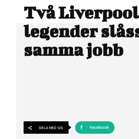
Två Liverpool
legender slås
samma jobb
Facebook
DELA MED SIG