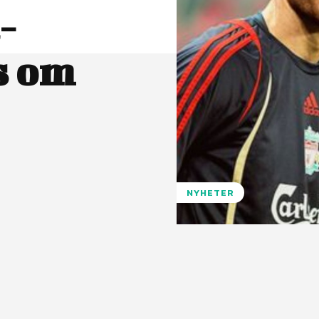
-
s om
NYHETER