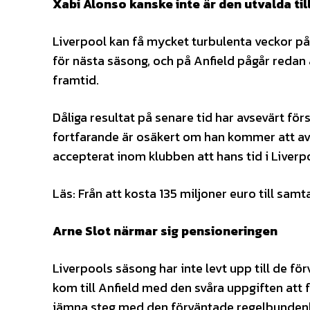
Xabi Alonso kanske inte är den utvalda till
Liverpool kan få mycket turbulenta veckor på 
för nästa säsong, och på Anfield pågår redan
framtid.
Dåliga resultat på senare tid har avsevärt f
fortfarande är osäkert om han kommer att avs
accepterat inom klubben att hans tid i Liverpoo
Läs: Från att kosta 135 miljoner euro till sa
Arne Slot närmar sig pensioneringen
Liverpools säsong har inte levt upp till de f
kom till Anfield med den svåra uppgiften att f
jämna steg med den förväntade regelbunden