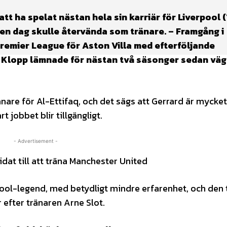
tt ha spelat nästan hela sin karriär för Liverpool (
 en dag skulle återvända som tränare. – Framgång i
remier League för Aston Villa med efterföljande
en Klopp lämnade för nästan två säsonger sedan vä
nare för Al-Ettifaq, och det sägs att Gerrard är mycket
 jobbet blir tillgängligt.
- Advertisement -
dat till att träna Manchester United
pool-legend, med betydligt mindre erfarenhet, och den 
 efter tränaren Arne Slot.