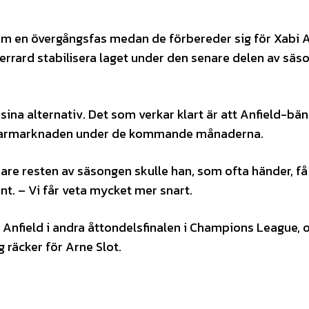
om en övergångsfas medan de förbereder sig för Xabi 
Gerrard stabilisera laget under den senare delen av säs
a sina alternativ. Det som verkar klart är att Anfield-bä
änarmarknaden under de kommande månaderna.
re resten av säsongen skulle han, som ofta händer, få
t. – Vi får veta mycket mer snart.
Anfield i andra åttondelsfinalen i Champions League, 
 räcker för Arne Slot.