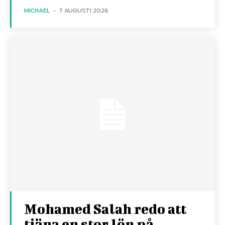
MICHAEL
-
7 AUGUSTI 2026
Mohamed Salah redo att
tjäna en stor lön på