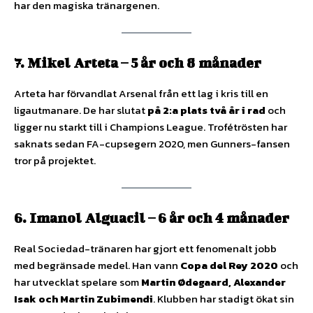
har den magiska tränargenen.
7. Mikel Arteta – 5 år och 8 månader
Arteta har förvandlat Arsenal från ett lag i kris till en
ligautmanare. De har slutat
på 2:a plats två år i rad
och
ligger nu starkt till i Champions League. Trofétrösten har
saknats sedan FA-cupsegern 2020, men Gunners-fansen
tror på projektet.
6. Imanol Alguacil – 6 år och 4 månader
Real Sociedad-tränaren har gjort ett fenomenalt jobb
med begränsade medel. Han vann
Copa del Rey 2020
och
har utvecklat spelare som
Martin Ødegaard, Alexander
Isak och Martin Zubimendi
. Klubben har stadigt ökat sin