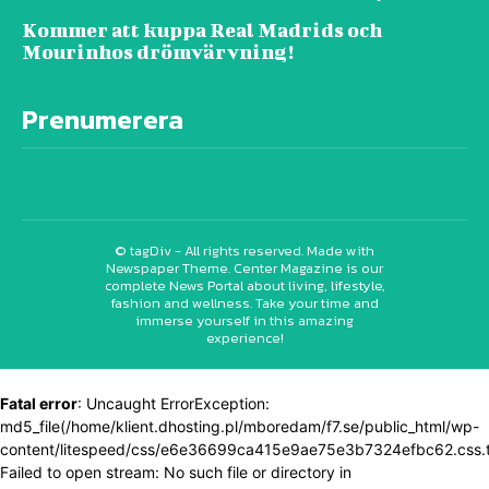
Kommer att kuppa Real Madrids och
Mourinhos drömvärvning!
Prenumerera
© tagDiv - All rights reserved. Made with
Newspaper Theme. Center Magazine is our
complete News Portal about living, lifestyle,
fashion and wellness. Take your time and
immerse yourself in this amazing
experience!
Fatal error
: Uncaught ErrorException:
md5_file(/home/klient.dhosting.pl/mboredam/f7.se/public_html/wp-
content/litespeed/css/e6e36699ca415e9ae75e3b7324efbc62.css.
Failed to open stream: No such file or directory in