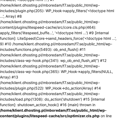
/home/klient.dhosting.pl/mboredam/f7.se/public_html/wp-
includes/plugin.php(205): WP_Hook->apply_filters('<!doctype html
...', Array) #8
/home/klient.dhosting.pl/mboredam/f7.se/public_html/wp-
content/plugins/litespeed-cache/src/core.cls.php(464):
apply_filters('litespeed_buffe...', '<!doctype html ...') #9 [internal
function]: LiteSpeed\Core->send_headers_force('<!doctype html ...',
9) #10 /home/klient.dhosting.pl/mboredam/f7.se/public_html/wp-
includes/functions.php(5493): ob_end_flush() #11
/home/klient.dhosting.pl/mboredam/f7.se/public_html/wp-
includes/class-wp-hook.php(341): wp_ob_end_flush_all('') #12
/home/klient.dhosting.pl/mboredam/f7.se/public_html/wp-
includes/class-wp-hook.php(365): WP_Hook->apply_filters(NULL,
Array) #13
/home/klient.dhosting.pl/mboredam/f7.se/public_html/wp-
includes/plugin.php(522): WP_Hook->do_action(Array) #14
/home/klient.dhosting.pl/mboredam/f7.se/public_html/wp-
includes/load.php(1308): do_action('shutdown') #15 [internal
function]: shutdown_action_hook() #16 {main} thrown in
/home/klient.dhosting.pl/mboredam/f7.se/public_html/wp-
content/plugins/litespeed-cache/src/optimizer.cls.php
on line