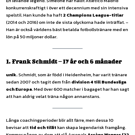
En levande legend. Simeone har hållit Atlético Madrid
konkurrenskraftigt i över ett decennium med sin intensiva
spelstil. Han kunde ha haft
2 Champions League-titlar
(2014 och 2016) om inte de sista olyckorna hade inträffat. –
Han är också världens bäst betalda fotbollstränare med en
lön på 50 miljoner dollar.
1. Frank Schmidt – 17 år och 6 månader
unik.
Schmidt, som är född i Heidenheim, har varit tränare
sedan 2007 och tagit dem från
division 4 till Bundesliga
och Europa
. Med över 600 matcher i bagaget har han sagt
att han aldrig velat träna någon annanstans.
Långa coachingperioder blir allt färre, men dessa 10
bevisar att
tid och tillit
kan skapa legendarisk framgång.
Kommer någon av dem att slå Arsenals
Arsène Wenger (22