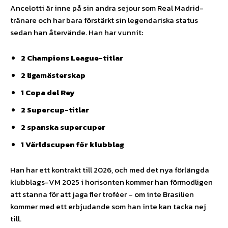
Ancelotti är inne på sin andra sejour som Real Madrid-
tränare och har bara förstärkt sin legendariska status
sedan han återvände. Han har vunnit:
2 Champions League-titlar
2 ligamästerskap
1 Copa del Rey
2 Supercup-titlar
2 spanska supercuper
1 Världscupen för klubblag
Han har ett kontrakt till 2026, och med det nya förlängda
klubblags-VM 2025 i horisonten kommer han förmodligen
att stanna för att jaga fler troféer – om inte Brasilien
kommer med ett erbjudande som han inte kan tacka nej
till.