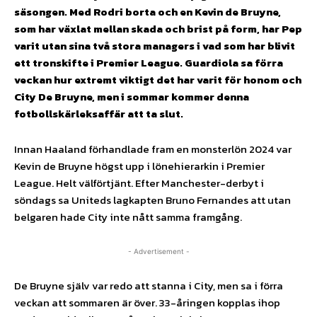
säsongen. Med Rodri borta och en Kevin de Bruyne,
som har växlat mellan skada och brist på form, har Pep
varit utan sina två stora managers i vad som har blivit
ett tronskifte i Premier League. Guardiola sa förra
veckan hur extremt viktigt det har varit för honom och
City De Bruyne, men i sommar kommer denna
fotbollskärleksaffär att ta slut.
Innan Haaland förhandlade fram en monsterlön 2024 var
Kevin de Bruyne högst upp i lönehierarkin i Premier
League. Helt välförtjänt. Efter Manchester-derbyt i
söndags sa Uniteds lagkapten Bruno Fernandes att utan
belgaren hade City inte nått samma framgång.
- Advertisement -
De Bruyne själv var redo att stanna i City, men sa i förra
veckan att sommaren är över. 33-åringen kopplas ihop