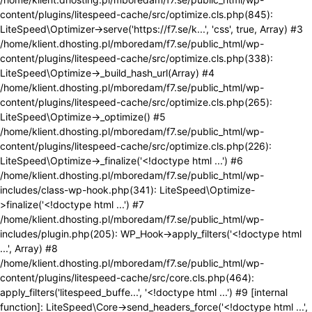
content/plugins/litespeed-cache/src/optimize.cls.php(845):
LiteSpeed\Optimizer->serve('https://f7.se/k...', 'css', true, Array) #3
/home/klient.dhosting.pl/mboredam/f7.se/public_html/wp-
content/plugins/litespeed-cache/src/optimize.cls.php(338):
LiteSpeed\Optimize->_build_hash_url(Array) #4
/home/klient.dhosting.pl/mboredam/f7.se/public_html/wp-
content/plugins/litespeed-cache/src/optimize.cls.php(265):
LiteSpeed\Optimize->_optimize() #5
/home/klient.dhosting.pl/mboredam/f7.se/public_html/wp-
content/plugins/litespeed-cache/src/optimize.cls.php(226):
LiteSpeed\Optimize->_finalize('<!doctype html ...') #6
/home/klient.dhosting.pl/mboredam/f7.se/public_html/wp-
includes/class-wp-hook.php(341): LiteSpeed\Optimize-
>finalize('<!doctype html ...') #7
/home/klient.dhosting.pl/mboredam/f7.se/public_html/wp-
includes/plugin.php(205): WP_Hook->apply_filters('<!doctype html
...', Array) #8
/home/klient.dhosting.pl/mboredam/f7.se/public_html/wp-
content/plugins/litespeed-cache/src/core.cls.php(464):
apply_filters('litespeed_buffe...', '<!doctype html ...') #9 [internal
function]: LiteSpeed\Core->send_headers_force('<!doctype html ...',