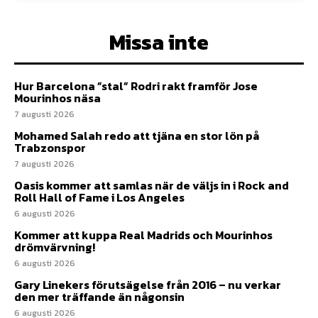
Missa inte
Hur Barcelona ”stal” Rodri rakt framför Jose
Mourinhos näsa
7 augusti 2026
Mohamed Salah redo att tjäna en stor lön på
Trabzonspor
7 augusti 2026
Oasis kommer att samlas när de väljs in i Rock and
Roll Hall of Fame i Los Angeles
6 augusti 2026
Kommer att kuppa Real Madrids och Mourinhos
drömvärvning!
6 augusti 2026
Gary Linekers förutsägelse från 2016 – nu verkar
den mer träffande än någonsin
6 augusti 2026