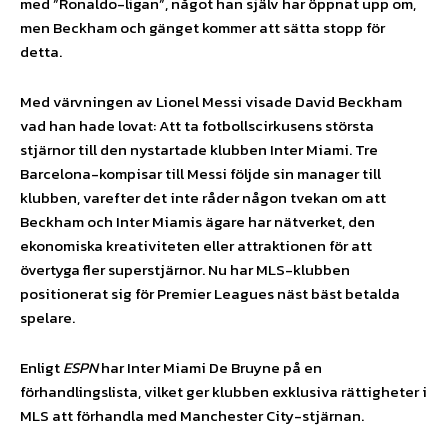
med ”Ronaldo-ligan”, något han själv har öppnat upp om,
men Beckham och gänget kommer att sätta stopp för
detta.
Med värvningen av Lionel Messi visade David Beckham
vad han hade lovat: Att ta fotbollscirkusens största
stjärnor till den nystartade klubben Inter Miami. Tre
Barcelona-kompisar till Messi följde sin manager till
klubben, varefter det inte råder någon tvekan om att
Beckham och Inter Miamis ägare har nätverket, den
ekonomiska kreativiteten eller attraktionen för att
övertyga fler superstjärnor. Nu har MLS-klubben
positionerat sig för Premier Leagues näst bäst betalda
spelare.
Enligt
ESPN
har Inter Miami De Bruyne på en
förhandlingslista, vilket ger klubben exklusiva rättigheter i
MLS att förhandla med Manchester City-stjärnan.