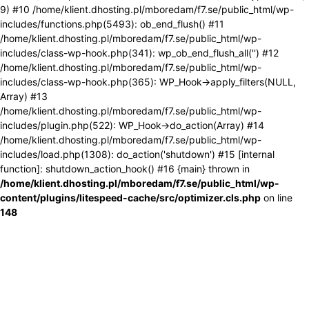
9) #10 /home/klient.dhosting.pl/mboredam/f7.se/public_html/wp-
includes/functions.php(5493): ob_end_flush() #11
/home/klient.dhosting.pl/mboredam/f7.se/public_html/wp-
includes/class-wp-hook.php(341): wp_ob_end_flush_all('') #12
/home/klient.dhosting.pl/mboredam/f7.se/public_html/wp-
includes/class-wp-hook.php(365): WP_Hook->apply_filters(NULL,
Array) #13
/home/klient.dhosting.pl/mboredam/f7.se/public_html/wp-
includes/plugin.php(522): WP_Hook->do_action(Array) #14
/home/klient.dhosting.pl/mboredam/f7.se/public_html/wp-
includes/load.php(1308): do_action('shutdown') #15 [internal
function]: shutdown_action_hook() #16 {main} thrown in
/home/klient.dhosting.pl/mboredam/f7.se/public_html/wp-
content/plugins/litespeed-cache/src/optimizer.cls.php
on line
148