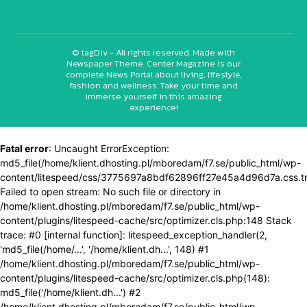
© tagDiv - All rights reserved. Made with
Newspaper Theme. Center Magazine is our
complete News Portal about living, lifestyle,
fashion and wellness. Take your time and
immerse yourself in this amazing
experience!
Fatal error
: Uncaught ErrorException:
md5_file(/home/klient.dhosting.pl/mboredam/f7.se/public_html/wp-
content/litespeed/css/3775697a8bdf62896ff27e45a4d96d7a.css.t
Failed to open stream: No such file or directory in
/home/klient.dhosting.pl/mboredam/f7.se/public_html/wp-
content/plugins/litespeed-cache/src/optimizer.cls.php:148 Stack
trace: #0 [internal function]: litespeed_exception_handler(2,
'md5_file(/home/...', '/home/klient.dh...', 148) #1
/home/klient.dhosting.pl/mboredam/f7.se/public_html/wp-
content/plugins/litespeed-cache/src/optimizer.cls.php(148):
md5_file('/home/klient.dh...') #2
/home/klient.dhosting.pl/mboredam/f7.se/public_html/wp-