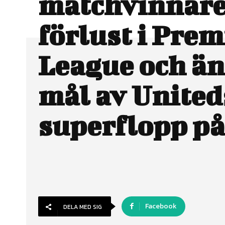
matchvinnare
förlust i Prem
League och än
mål av United
superflopp på
Facebook
DELA MED SIG