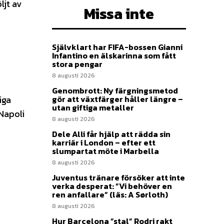
ljt av
Missa inte
Självklart har FIFA-bossen Gianni
Infantino en älskarinna som fått
stora pengar
8 augusti 2026
Genombrott: Ny färgningsmetod
iga
gör att växtfärger håller längre –
utan giftiga metaller
Napoli
8 augusti 2026
Dele Alli får hjälp att rädda sin
karriär i London – efter ett
slumpartat möte i Marbella
8 augusti 2026
Juventus tränare försöker att inte
verka desperat: ”Vi behöver en
ren anfallare” (läs: A Sørloth)
8 augusti 2026
Hur Barcelona ”stal” Rodri rakt