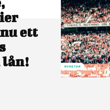
,
ier
nu ett
s
 lån!
NYHETER