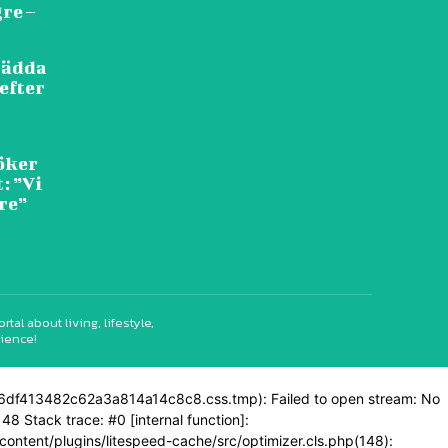
re –
 rädda
 efter
öker
: ”Vi
re”
l about living, lifestyle,
rience!
0b6df413482c62a3a814a14c8c8.css.tmp): Failed to open stream: No
48 Stack trace: #0 [internal function]:
p-content/plugins/litespeed-cache/src/optimizer.cls.php(148):