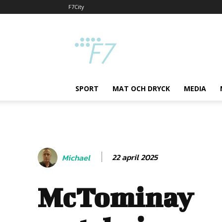
F7City
F7
SPORT
MAT OCH DRYCK
MEDIA
22 april 2025
Michael
McTominay