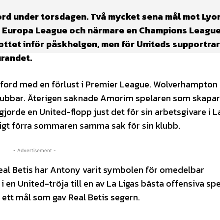
ford under torsdagen. Två mycket sena mål mot Lyo
l i Europa League och närmare en Champions Leagu
skottet inför påskhelgen, men för Uniteds supportrar
irandet.
ford med en förlust i Premier League. Wolverhampton s
a klubbar. Återigen saknade Amorim spelaren som skapa
orde en United-flopp just det för sin arbetsgivare i La 
ligt förra sommaren samma sak för sin klubb.
- Advertisement -
 Real Betis har Antony varit symbolen för omedelbar
i en United-tröja till en av La Ligas bästa offensiva spel
ett mål som gav Real Betis segern.