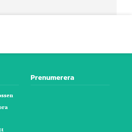
Prenumerera
ossen
ora
tt