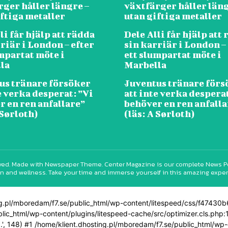
rger håller längre –
växtfärger håller läng
ftiga metaller
utan giftiga metaller
li får hjälp att rädda
Dele Alli får hjälp att
riär i London – efter
sin karriär i London –
mpartat möte i
ett slumpartat möte i
la
Marbella
us tränare försöker
Juventus tränare förs
e verka desperat: ”Vi
att inte verka desperat
r en ren anfallare”
behöver en ren anfalla
 Sørloth)
(läs: A Sørloth)
erved. Made with Newspaper Theme. Center Magazine is our complete News Porta
n and wellness. Take your time and immerse yourself in this amazing expe
ting.pl/mboredam/f7.se/public_html/wp-content/litespeed/css/f4743
blic_html/wp-content/plugins/litespeed-cache/src/optimizer.cls.php:1
h...', 148) #1 /home/klient.dhosting.pl/mboredam/f7.se/public_html/w