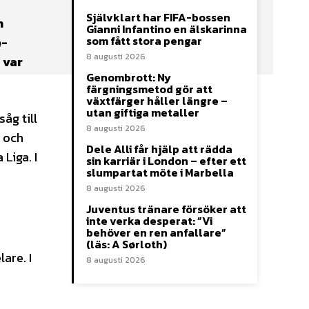
Självklart har FIFA-bossen
n
Gianni Infantino en älskarinna
som fått stora pengar
e-
8 augusti 2026
 var
Genombrott: Ny
färgningsmetod gör att
växtfärger håller längre –
utan giftiga metaller
åg till
8 augusti 2026
r och
Dele Alli får hjälp att rädda
Liga. I
sin karriär i London – efter ett
slumpartat möte i Marbella
8 augusti 2026
Juventus tränare försöker att
inte verka desperat: ”Vi
behöver en ren anfallare”
(läs: A Sørloth)
are. I
8 augusti 2026