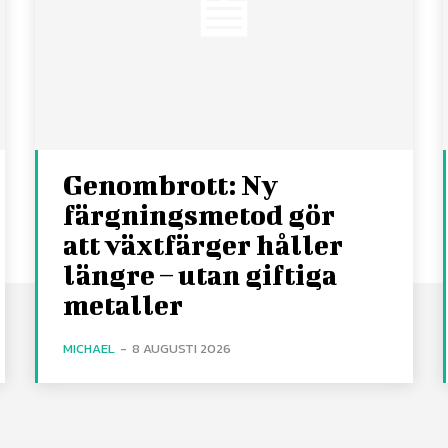
Genombrott: Ny
färgningsmetod gör
att växtfärger håller
längre – utan giftiga
metaller
MICHAEL
-
8 AUGUSTI 2026