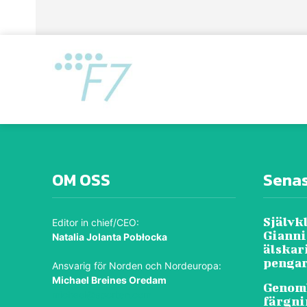
OM OSS
Sena
Självk
Editor in chief/CEO:
Gianni
Natalia Jolanta Pobłocka
älskar
penga
Ansvarig för Norden och Nordeuropa:
Michael Breines Oredam
Genomb
michael@sporten.com
färgni