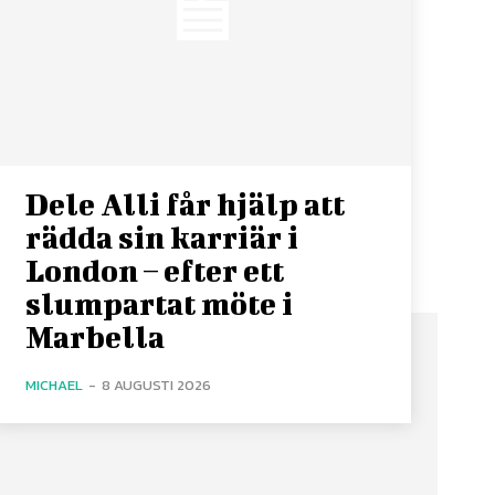
Dele Alli får hjälp att
rädda sin karriär i
London – efter ett
slumpartat möte i
Marbella
MICHAEL
-
8 AUGUSTI 2026