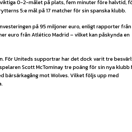
ktiga 0-2-målet på plats, fem minuter före halvtid, fö
rytterns 5:e mål på 17 matcher för sin spanska klubb.
investeringen på 95 miljoner euro, enligt rapporter från
ner euro från Atlético Madrid – vilket kan påskynda en
 För Uniteds supportrar har det dock varit tre besvärl
-spelaren Scott McTominay tre poäng för sin nya klubb 
d bärsärkagång mot Wolves. Vilket följs upp med
a.