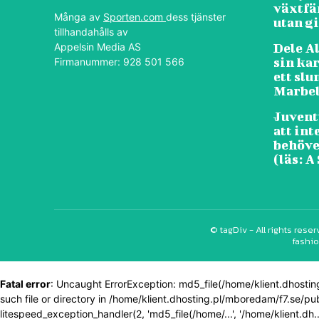
växtfä
Många av
Sporten.com
dess tjänster
utan gi
tillhandahålls av
Appelsin Media AS
Dele Al
sin kar
Firmanummer: 928 501 566
ett slu
Marbel
Juvent
att int
behöve
(läs: A
© tagDiv - All rights res
fashio
Fatal error
: Uncaught ErrorException: md5_file(/home/klient.dhos
such file or directory in /home/klient.dhosting.pl/mboredam/f7.se/pu
litespeed_exception_handler(2, 'md5_file(/home/...', '/home/klient.d