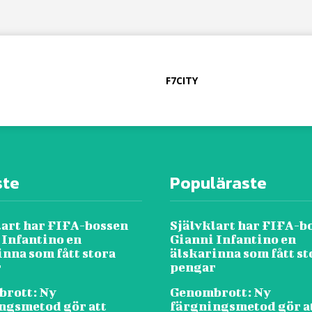
F7CITY
ste
Populäraste
lart har FIFA-bossen
Självklart har FIFA-b
 Infantino en
Gianni Infantino en
inna som fått stora
älskarinna som fått st
r
pengar
rott: Ny
Genombrott: Ny
ngsmetod gör att
färgningsmetod gör a