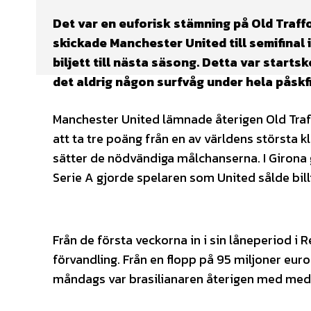
Det var en euforisk stämning på Old Traf
skickade Manchester United till semifina
biljett till nästa säsong. Detta var start
det aldrig någon surfvåg under hela påskf
Manchester United lämnade återigen Old Traf
att ta tre poäng från en av världens störst
sätter de nödvändiga målchanserna. I Girona gj
Serie A gjorde spelaren som United sålde bil
Från de första veckorna in i sin låneperiod i
förvandling. Från en flopp på 95 miljoner euro 
måndags var brasilianaren återigen med med 